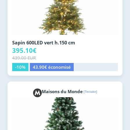
Sapin 600LED vert h.150 cm
395.10€
439.00 EUR
-10%
43.90€ économisé
Maisons du Monde
[Tectake]