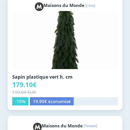
Maisons du Monde
[J-line]
Sapin plastique vert h. cm
179.10€
199.00 EUR
-10%
19.90€ économisé
Maisons du Monde
[Tectake]