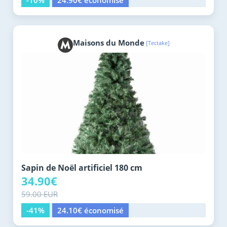
-10%
24.90€ économisé
Maisons du Monde
[Tectake]
Sapin de Noël artificiel 180 cm
34.90€
59.00 EUR
-41%
24.10€ économisé