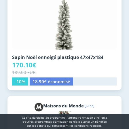
Sapin Noël enneigé plastique 47x47x184
170.10€
189.00 EUR
-10%
18.90€ économisé
Maisons du Monde
[J-line]
Ce site participe au programme Partenaire Αmazοn ainsi qu'à
d'autres programmes d'affiliation et réalise ainsi un bénéfice
sur les achats qui remplissent les conditions requises.