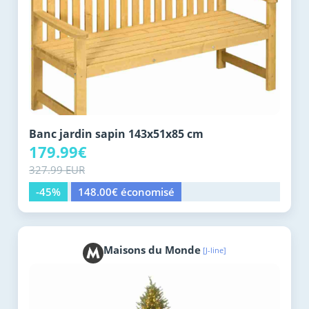
Banc jardin sapin 143x51x85 cm
179.99€
327.99 EUR
-45%
148.00€ économisé
Maisons du Monde
[J-line]