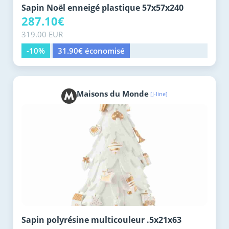
Sapin Noël enneigé plastique 57x57x240
287.10€
319.00 EUR
-10%
31.90€ économisé
Maisons du Monde
[J-line]
Sapin polyrésine multicouleur .5x21x63