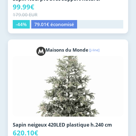
99.99€
179.00 EUR
-44%
79.01€ économisé
Maisons du Monde
[J-line]
Sapin neigeux 420LED plastique h.240 cm
620.10€