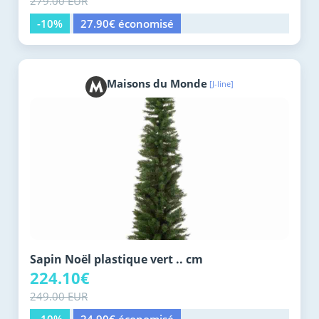
279.00 EUR
-10%
27.90€ économisé
Maisons du Monde
[J-line]
Sapin Noël plastique vert .. cm
224.10€
249.00 EUR