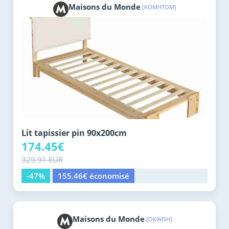
Maisons du Monde
[KOMHTOM]
Lit tapissier pin 90x200cm
174.45€
329.91 EUR
-47%
155.46€ économisé
Maisons du Monde
[OKWISH]