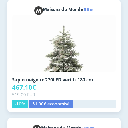
Maisons du Monde
[J-line]
Sapin neigeux 270LED vert h.180 cm
467.10€
519.00 EUR
-10%
51.90€ économisé
Maisons du Monde
[Tectake]