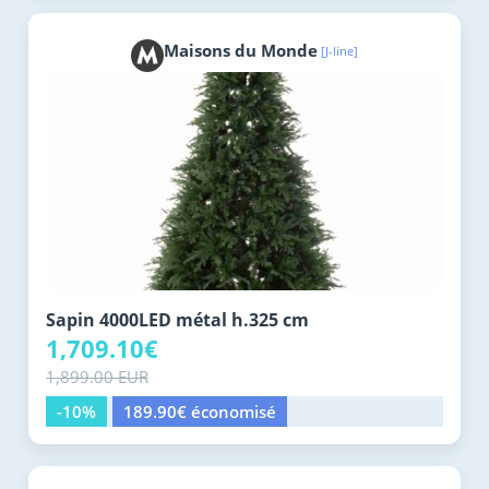
Maisons du Monde
[J-line]
Sapin 4000LED métal h.325 cm
1,709.10€
1,899.00 EUR
-10%
189.90€ économisé