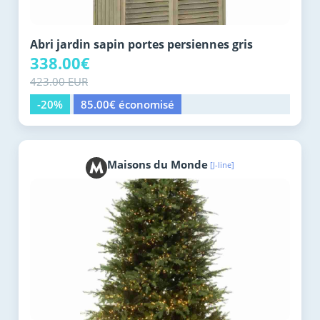
Abri jardin sapin portes persiennes gris
338.00€
423.00 EUR
-20%
85.00€ économisé
Maisons du Monde
[J-line]