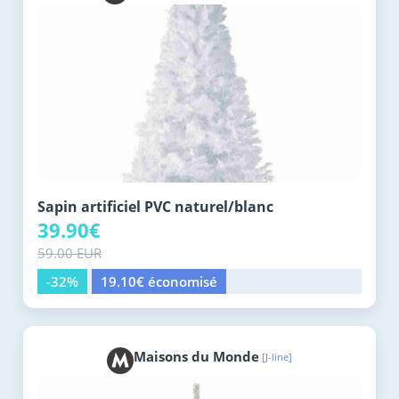
Sapin artificiel PVC naturel/blanc
39.90€
59.00 EUR
-32%
19.10€ économisé
Maisons du Monde
[J-line]