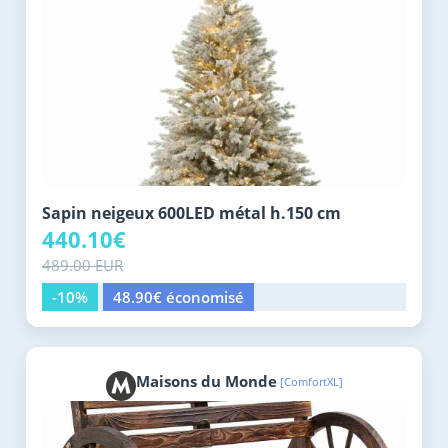
Sapin neigeux 600LED métal h.150 cm
440.10€
489.00 EUR
-10%
48.90€ économisé
Maisons du Monde
[ComfortXL]