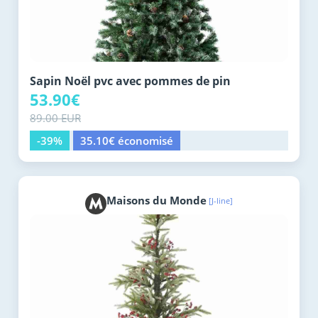
Sapin Noël pvc avec pommes de pin
53.90€
89.00 EUR
-39%
35.10€ économisé
Maisons du Monde
[J-line]