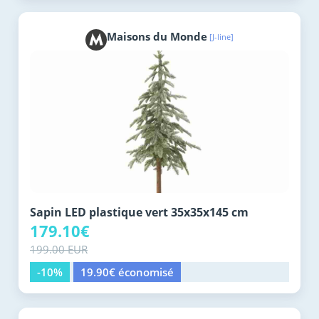
Maisons du Monde
[J-line]
Sapin LED plastique vert 35x35x145 cm
179.10€
199.00 EUR
-10%
19.90€ économisé