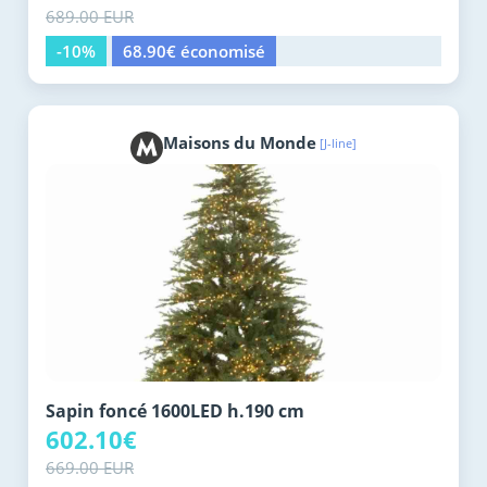
689.00 EUR
-10%
68.90€ économisé
Maisons du Monde
[J-line]
Sapin foncé 1600LED h.190 cm
602.10€
669.00 EUR