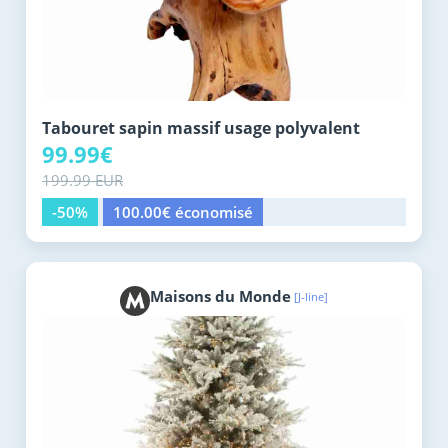
Tabouret sapin massif usage polyvalent
99.99€
199.99 EUR
-50%
100.00€ économisé
Maisons du Monde
[J-line]