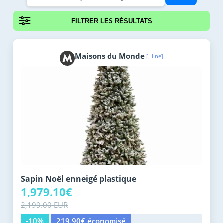
FILTRER LES RÉSULTATS
Maisons du Monde
[J-line]
Sapin Noël enneigé plastique
1,979.10€
2,199.00 EUR
-10%
219.90€ économisé