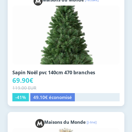
Sapin Noël pvc 140cm 470 branches
69.90€
119.00 EUR
-41%
49.10€ économisé
Maisons du Monde
[J-line]