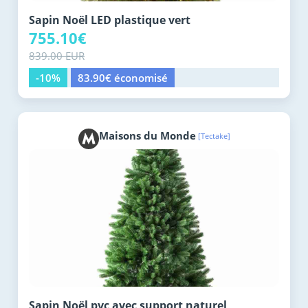
Sapin Noël LED plastique vert
755.10€
839.00 EUR
-10%
83.90€ économisé
Maisons du Monde
[Tectake]
Sapin Noël pvc avec support naturel