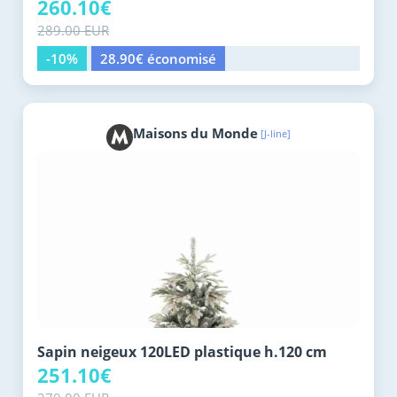
260.10€
289.00 EUR
-10%
28.90€ économisé
Maisons du Monde
[J-line]
Sapin neigeux 120LED plastique h.120 cm
251.10€