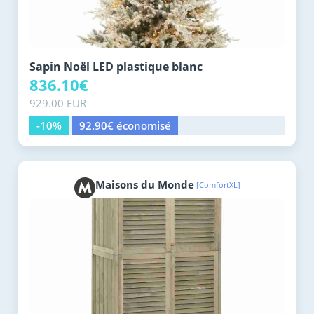
Sapin Noël LED plastique blanc
836.10€
929.00 EUR
-10%
92.90€ économisé
Maisons du Monde
[ComfortXL]