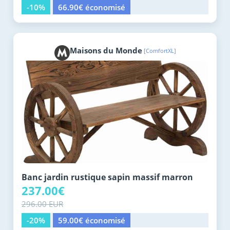
-10%
66.90€ économisé
Maisons du Monde
[ComfortXL]
Banc jardin rustique sapin massif marron
237.00€
296.00 EUR
-20%
59.00€ économisé