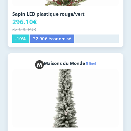
Sapin LED plastique rouge/vert
296.10€
329.00 EUR
-10%
32.90€ économisé
Maisons du Monde
[J-line]