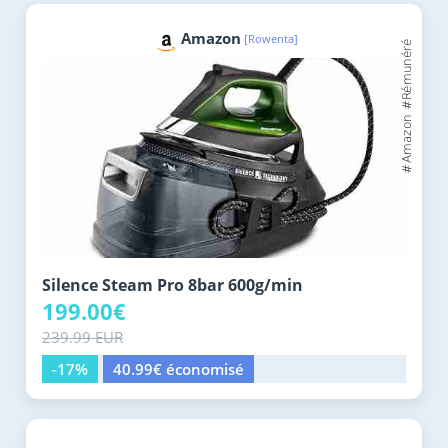
Amazon
[Rowenta]
Silence Steam Pro 8bar 600g/min
199.00€
239.99 EUR
-17%
40.99€ économisé