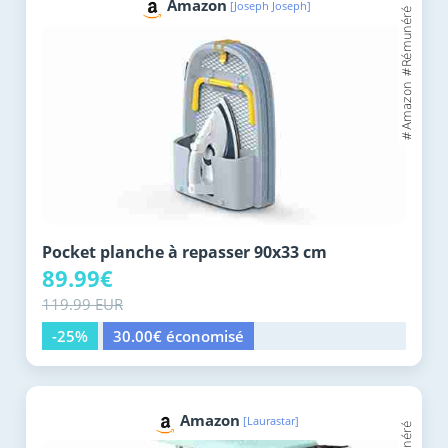
Amazon
[Joseph Joseph]
Pocket planche à repasser 90x33 cm
89.99€
119.99 EUR
-25%
30.00€ économisé
Amazon
[Laurastar]