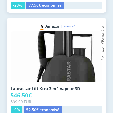
-28%
77.50€ économisé
Amazon
[Laurastar]
Laurastar Lift Xtra 3en1 vapeur 3D
546.50€
599.00 EUR
-9%
52.50€ économisé