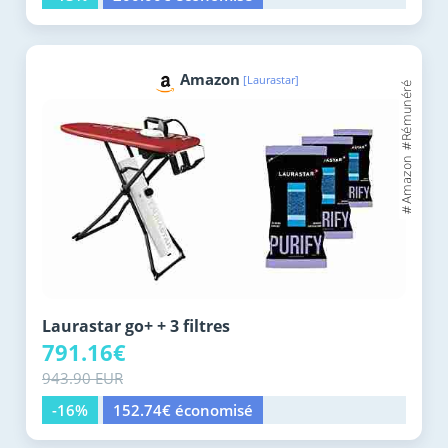
Amazon
[Laurastar]
Laurastar go+ + 3 filtres
791.16€
943.90 EUR
-16%
152.74€ économisé