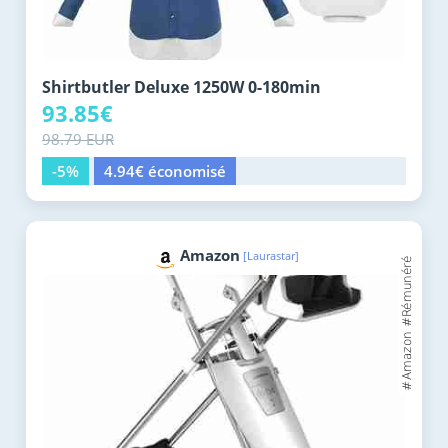
Shirtbutler Deluxe 1250W 0-180min
93.85€
98.79 EUR
-5%
4.94€ économisé
Amazon
[Laurastar]