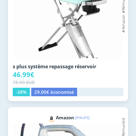
s plus système repassage réservoir
46.99€
75.99 EUR
-38%
29.00€ économisé
Amazon
[PHILIPS]