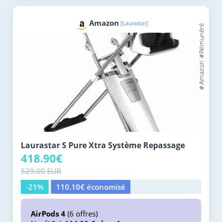
Amazon
[Laurastar]
Laurastar S Pure Xtra Système Repassage
418.90€
529.00 EUR
-21%
110.10€ économisé
AirPods 4
(6 offres)