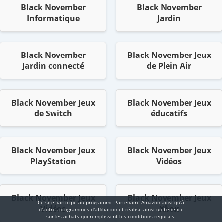
Black November
Black November
Informatique
Jardin
Black November
Black November Jeux
Jardin connecté
de Plein Air
Black November Jeux
Black November Jeux
de Switch
éducatifs
Black November Jeux
Black November Jeux
PlayStation
Vidéos
Black November Jeux
Black November Jeux
Ce site participe au programme Partenaire Αmazοn ainsi qu'à
Vidéos
Xbox
d'autres programmes d'affiliation et réalise ainsi un bénéfice
sur les achats qui remplissent les conditions requises.