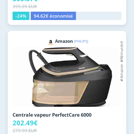
399.99 EUR
-24%
94.62€ économisé
Amazon
[PHILIPS]
Centrale vapeur PerfectCare 6000
202.49€
279.99 EUR