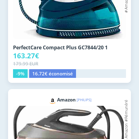
PerfectCare Compact Plus GC7844/20 1
163.27€
179.99 EUR
-9%
16.72€ économisé
Amazon
[PHILIPS]