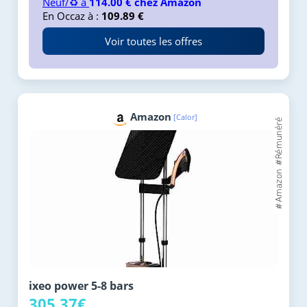
Neuf/♻️ à
114.00 € chez Amazon
En Occaz à :
109.89 €
Voir toutes les offres
Amazon
[Calor]
ixeo power 5-8 bars
305.37€