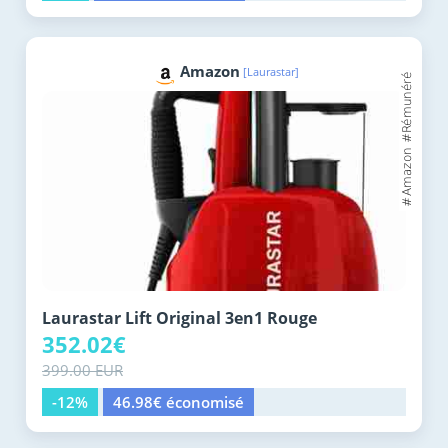
Amazon
[Laurastar]
Laurastar Lift Original 3en1 Rouge
352.02€
399.00 EUR
-12%
46.98€ économisé