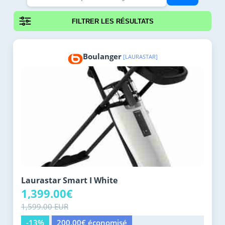
FILTRER LES RÉSULTATS
Boulanger
[LAURASTAR]
Laurastar Smart I White
1,399.00€
1,599.00 EUR
-13%
200.00€ économisé