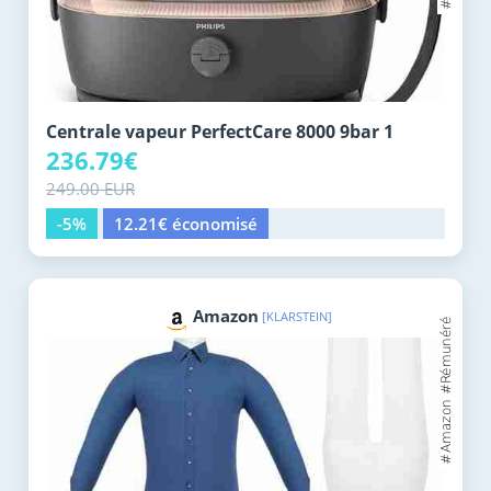
Centrale vapeur PerfectCare 8000 9bar 1
236.79€
249.00 EUR
-5%
12.21€ économisé
Amazon
[KLARSTEIN]