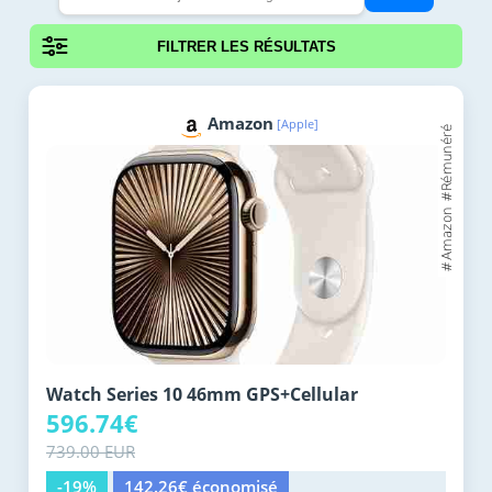
FILTRER LES RÉSULTATS
Amazon
[Apple]
Watch Series 10 46mm GPS+Cellular
596.74€
739.00 EUR
-19%
142.26€ économisé