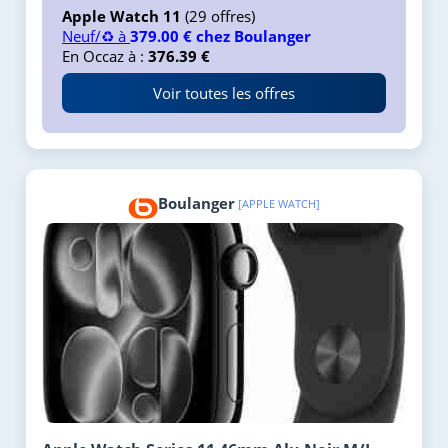
Apple Watch 11
(29 offres)
Neuf/♻️ à
379.00 € chez Boulanger
En Occaz à :
376.39 €
Voir toutes les offres
Boulanger
[APPLE WATCH]