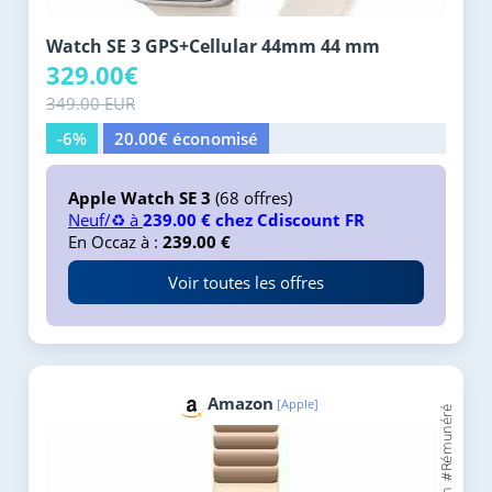
Watch SE 3 GPS+Cellular 44mm 44 mm
329.00€
349.00 EUR
-6%
20.00€ économisé
Apple Watch SE 3
(68 offres)
Neuf/♻️ à
239.00 € chez Cdiscount FR
En Occaz à :
239.00 €
Voir toutes les offres
Amazon
[Apple]