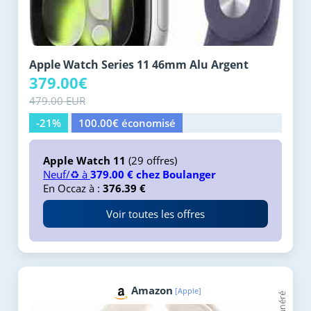
Apple Watch Series 11 46mm Alu Argent
379.00€
479.00 EUR
-21%
100.00€ économisé
Apple Watch 11
(29 offres)
Neuf/♻️ à
379.00 € chez Boulanger
En Occaz à :
376.39 €
Voir toutes les offres
Amazon
[Apple]