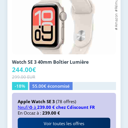
Watch SE 3 40mm Boîtier Lumière
244.00€
299.00 EUR
-18%
55.00€ économisé
Apple Watch SE 3
(78 offres)
Neuf/♻️ à
239.00 € chez Cdiscount FR
En Occaz à :
239.00 €
Voir toutes les offres