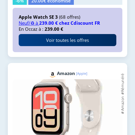
-6%
20.00€ économisé
Apple Watch SE 3
(68 offres)
Neuf/♻️ à
239.00 € chez Cdiscount FR
En Occaz à :
239.00 €
Voir toutes les offres
Amazon
[Apple]