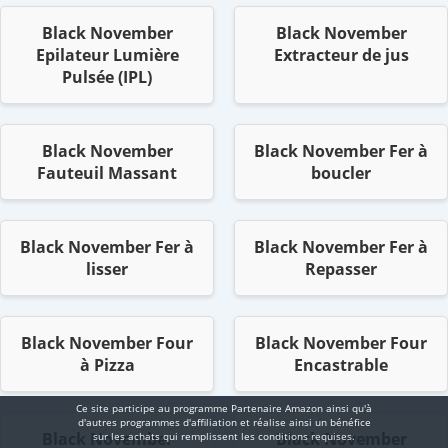
Black November
Black November
Epilateur Lumière
Extracteur de jus
Pulsée (IPL)
Black November
Black November Fer à
Fauteuil Massant
boucler
Black November Fer à
Black November Fer à
lisser
Repasser
Black November Four
Black November Four
à Pizza
Encastrable
Ce site participe au programme Partenaire Αmazοn ainsi qu'à
d'autres programmes d'affiliation et réalise ainsi un bénéfice
Black November
Black November
sur les achats qui remplissent les conditions requises.