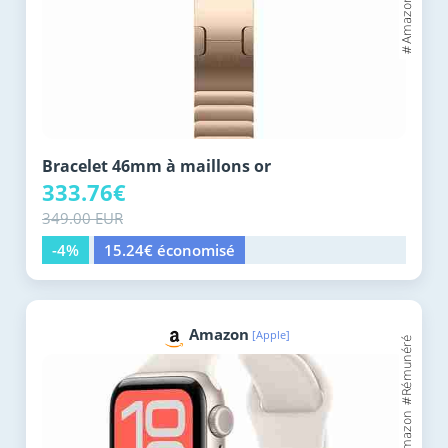
Bracelet 46mm à maillons or
333.76€
349.00 EUR
-4%
15.24€ économisé
Amazon
[Apple]