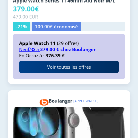
Apple Watch Series 11 46mm Alu Noir M/L
379.00€
479.00 EUR
-21%
100.00€ économisé
Apple Watch 11
(29 offres)
Neuf/♻️ à
379.00 € chez Boulanger
En Occaz à :
376.39 €
Voir toutes les offres
Boulanger
[APPLE WATCH]