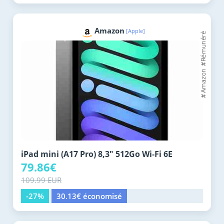
Amazon
[Apple]
iPad mini (A17 Pro) 8,3" 512Go Wi‑Fi 6E
79.86€
109.99 EUR
-27%
30.13€ économisé