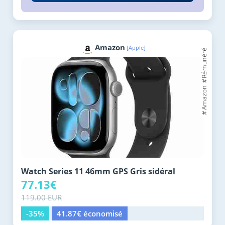
Amazon
[Apple]
Watch Series 11 46mm GPS Gris sidéral
77.13€
119.00 EUR
-35%
41.87€ économisé