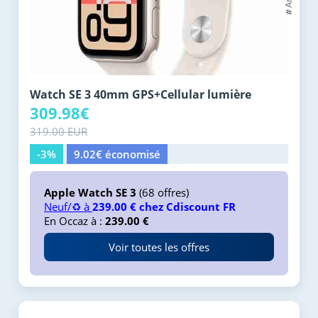
Watch SE 3 40mm GPS+Cellular lumière
309.98€
319.00 EUR
-3%
9.02€ économisé
Apple Watch SE 3
(68 offres)
Neuf/♻️ à
239.00 € chez Cdiscount FR
En Occaz à :
239.00 €
Voir toutes les offres