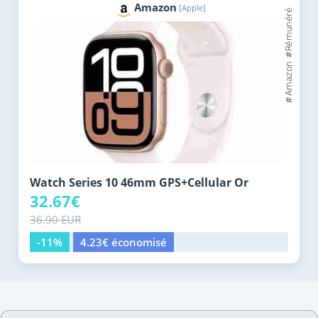
Amazon
[Apple]
Watch Series 10 46mm GPS+Cellular Or
32.67€
36.90 EUR
-11%
4.23€ économisé