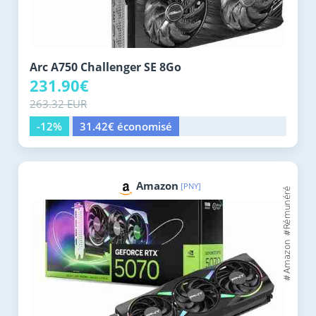
Arc A750 Challenger SE 8Go
231.90€
263.32 EUR
-12%
31.42€ économisé
Amazon
[PNY]