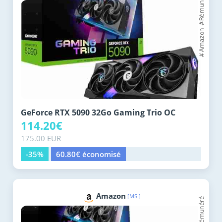
GeForce RTX 5090 32Go Gaming Trio OC
114.20€
175.00 EUR
-35%
60.80€ économisé
Amazon
[MSI]