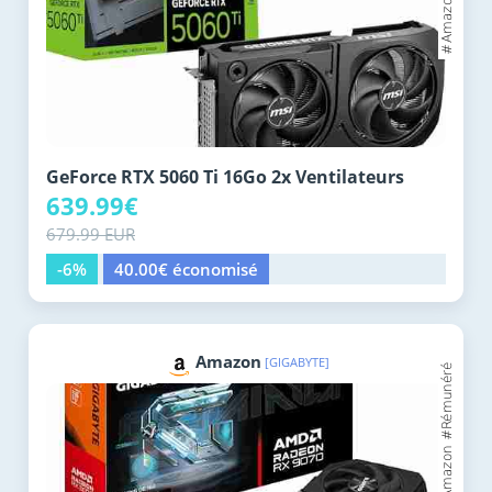
GeForce RTX 5060 Ti 16Go 2x Ventilateurs
639.99€
679.99 EUR
-6%
40.00€ économisé
Amazon
[GIGABYTE]