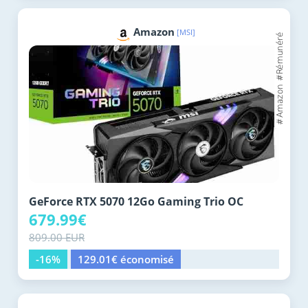
Amazon
[MSI]
GeForce RTX 5070 12Go Gaming Trio OC
679.99€
809.00 EUR
-16%
129.01€ économisé