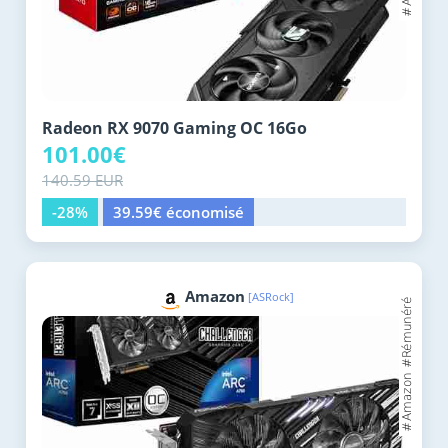
Radeon RX 9070 Gaming OC 16Go
101.00€
140.59 EUR
-28%
39.59€ économisé
Amazon
[ASRock]