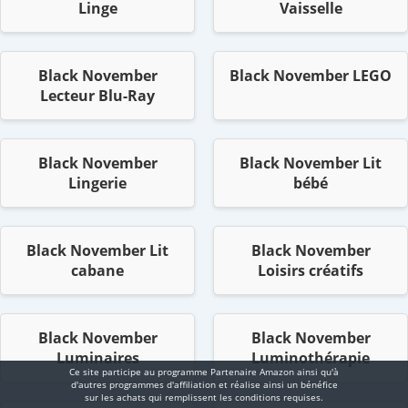
Linge
Vaisselle
Black November
Black November LEGO
Lecteur Blu-Ray
Black November
Black November Lit
Lingerie
bébé
Black November Lit
Black November
cabane
Loisirs créatifs
Black November
Black November
Luminaires
Luminothérapie
Ce site participe au programme Partenaire Αmazοn ainsi qu'à
d'autres programmes d'affiliation et réalise ainsi un bénéfice
sur les achats qui remplissent les conditions requises.