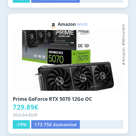
Amazon
[ASUS]
Prime GeForce RTX 5070 12Go OC
729.89€
903.64 EUR
-19%
173.75€ économisé