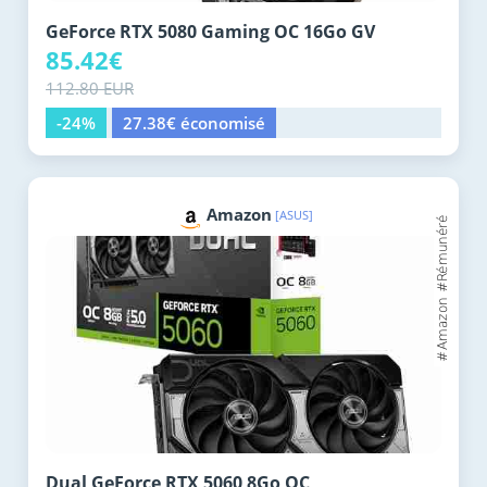
GeForce RTX 5080 Gaming OC 16Go GV
85.42€
112.80 EUR
-24%
27.38€ économisé
Amazon
[ASUS]
Dual GeForce RTX 5060 8Go OC