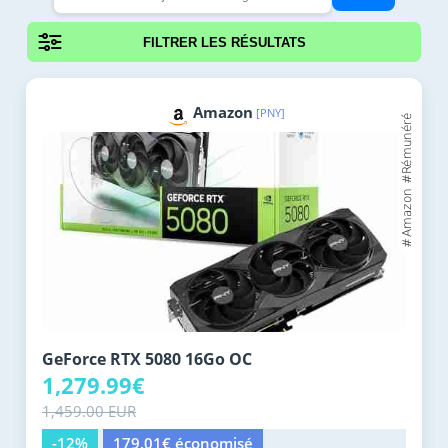
FILTRER LES RÉSULTATS
Amazon
[PNY]
GeForce RTX 5080 16Go OC
1,279.99€
1,459.00 EUR
-12%
179.01€ économisé