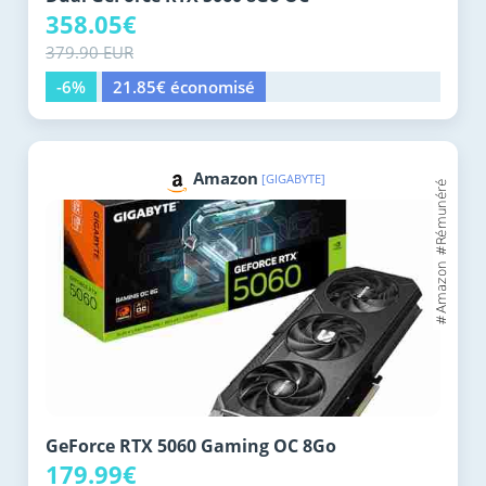
358.05€
379.90 EUR
-6%
21.85€ économisé
Amazon
[GIGABYTE]
GeForce RTX 5060 Gaming OC 8Go
179.99€