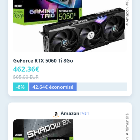
GeForce RTX 5060 Ti 8Go
462.36€
505.00 EUR
-8%
42.64€ économisé
Amazon
[MSI]