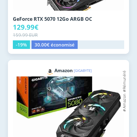
GeForce RTX 5070 12Go ARGB OC
129.99€
159.99 EUR
-19%
30.00€ économisé
Amazon
[GIGABYTE]