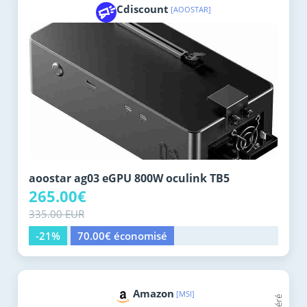
Cdiscount
[AOOSTAR]
aoostar ag03 eGPU 800W oculink TB5
265.00€
335.00 EUR
-21%
70.00€ économisé
Amazon
[MSI]