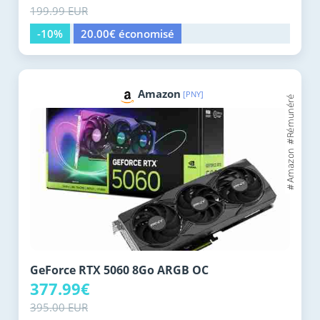
199.99 EUR
-10%
20.00€ économisé
Amazon
[PNY]
GeForce RTX 5060 8Go ARGB OC
377.99€
395.00 EUR