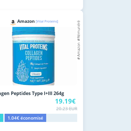
Amazon
[Vital Proteins]
agen Peptides Type I+III 264g
19.19€
20.23 EUR
%
1.04€ économisé