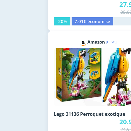
27.
35.0
-20%
7.01€ économisé
Amazon
[LEGO]
Lego 31136 Perroquet exotique
20.
24.9