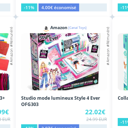
-11%
4.00€ économisé
-1
Amazon
[Canal Toys]
 3+
Studio mode lumineux Style 4 Ever
Coll
OFG303
99€
22.02€
8 EUR
24.99 EUR
-1