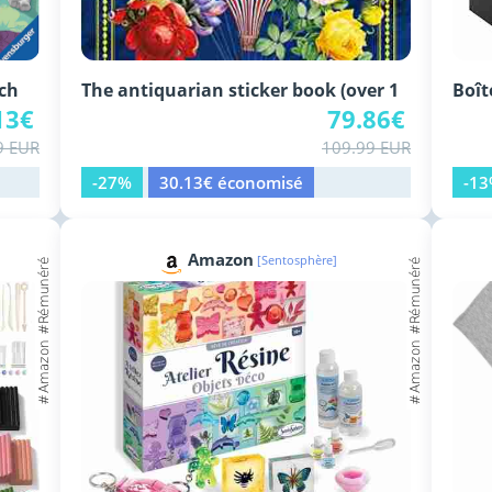
tch
The antiquarian sticker book (over 1
Boît
13€
79.86€
9 EUR
109.99 EUR
-27%
30.13€ économisé
-1
Amazon
[Sentosphère]