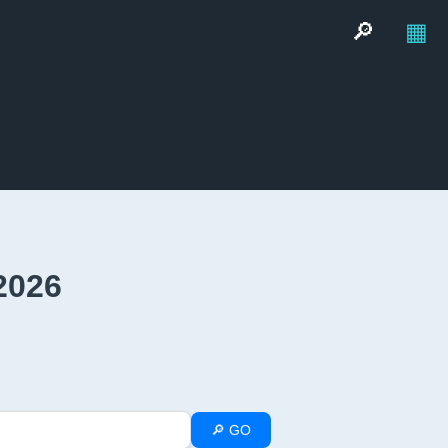
🔎
▦
2026
🔎 GO