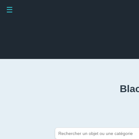
☰
Bla