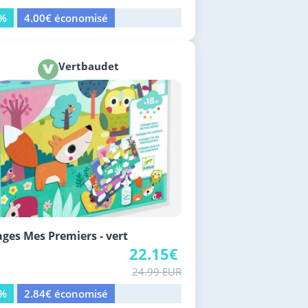
1%
4.00€ économisé
Vertbaudet
ages Mes Premiers - vert
22.15€
24.99 EUR
1%
2.84€ économisé