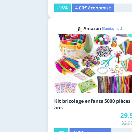
-16%
4.00€ économisé
Amazon
[Sundaymot]
Kit bricolage enfants 5000 pièces
ans
29.
32.9