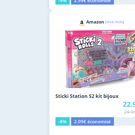
-9%
2.99€ économisé
Amazon
[Sticki Rolls]
Sticki Station S2 kit bijoux
22.
24.9
-8%
2.09€ économisé