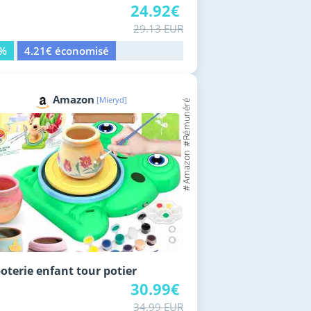
24.92€
29.13 EUR
4%
4.21€ économisé
Amazon
[Mieryd]
poterie enfant tour potier
30.99€
34.99 EUR