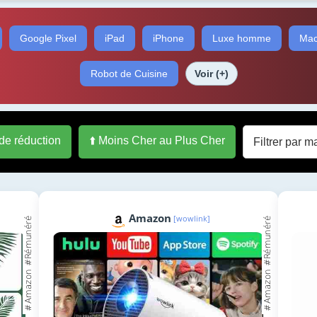
Google Pixel
iPad
iPhone
Luxe homme
Mac
Robot de Cuisine
Voir (+)
 de réduction
⬆️ Moins Cher au Plus Cher
Amazon
[wowlink]