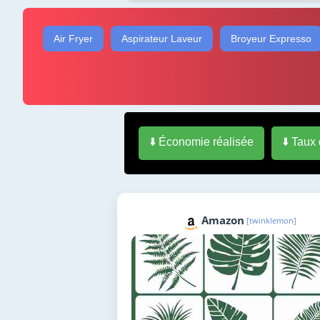
Air Fryer
Aspirateur Laveur
Broyeur Expresso
⬇️ Économie réalisée
⬇️ Taux
Amazon
[twinklemon]