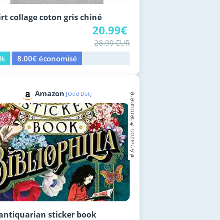
irt collage coton gris chiné
20.99€
28.99 EUR
8%
8.00€ économisé
Amazon
[Odd Dot]
antiquarian sticker book