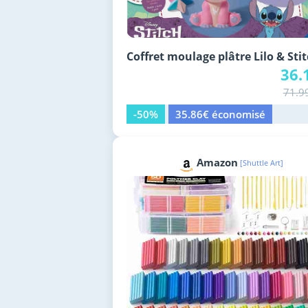
Coffret moulage plâtre Lilo & Sti
36.
71.9
-50%
35.86€ économisé
Amazon
[Shuttle Art]