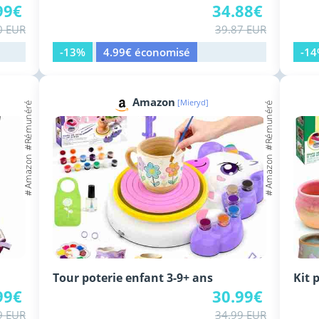
99€
34.88€
0 EUR
39.87 EUR
-13%
4.99€ économisé
-1
Amazon
[Mieryd]
Tour poterie enfant 3-9+ ans
Kit 
99€
30.99€
9 EUR
34.99 EUR