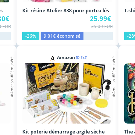
ls
Kit résine Atelier 838 pour porte-clés
T-sh
80€
25.99€
0 EUR
35.00 EUR
-26%
9.01€ économisé
-2
Amazon
[DIBYS]
Kit poterie démarrage argile sèche
The 