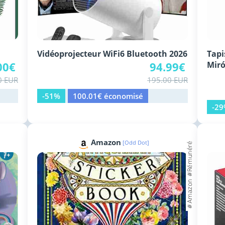
Vidéoprojecteur WiFi6 Bluetooth 2026
Tap
00€
94.99€
Mir
0 EUR
195.00 EUR
-51%
100.01€ économisé
-2
Amazon
[Odd Dot]