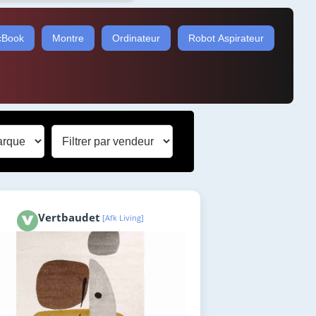
Book
Montre
Ordinateur
Robot Aspirateur
Vertbaudet
[Afk Living]