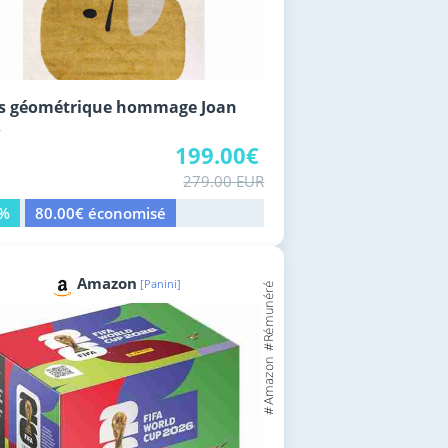
is géométrique hommage Joan
ó
199.00€
279.00 EUR
9%
80.00€ économisé
Amazon
[Panini]