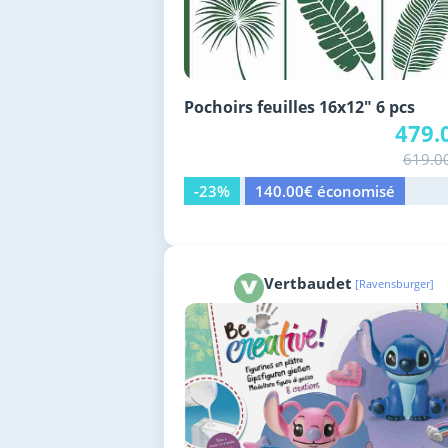
Pochoirs feuilles 16x12" 6 pcs
479.
619.0
-23%
140.00€ économisé
Vertbaudet
[Ravensburger]