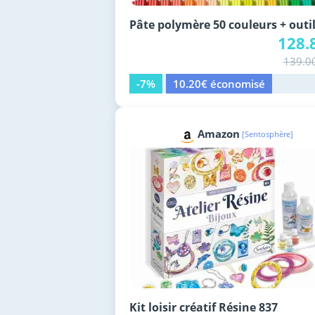
Pâte polymère 50 couleurs + outi
128.
139.0
-7%
10.20€ économisé
Amazon
[Sentosphère]
Kit loisir créatif Résine 837