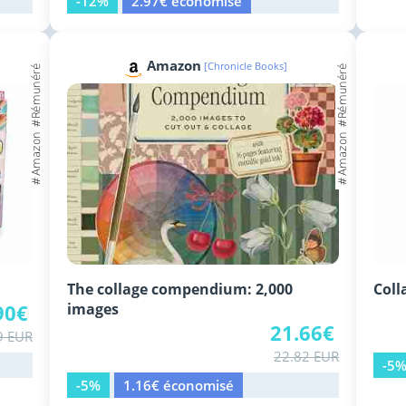
-12%
2.97€ économisé
Amazon
[Chronicle Books]
The collage compendium: 2,000
Coll
90€
images
21.66€
9 EUR
22.82 EUR
-5
-5%
1.16€ économisé