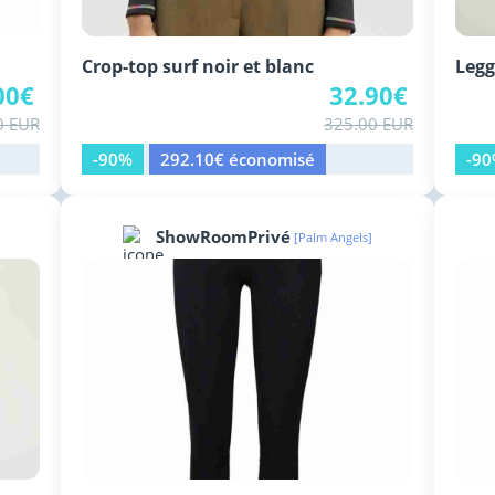
Crop-top surf noir et blanc
Legg
00€
32.90€
0 EUR
325.00 EUR
-90%
292.10€ économisé
-9
ShowRoomPrivé
[Palm Angels]