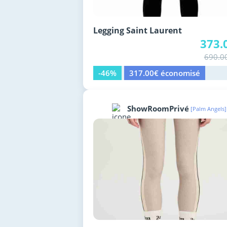
Legging Saint Laurent
373.
690.0
-46%
317.00€ économisé
ShowRoomPrivé
[Palm Angels]