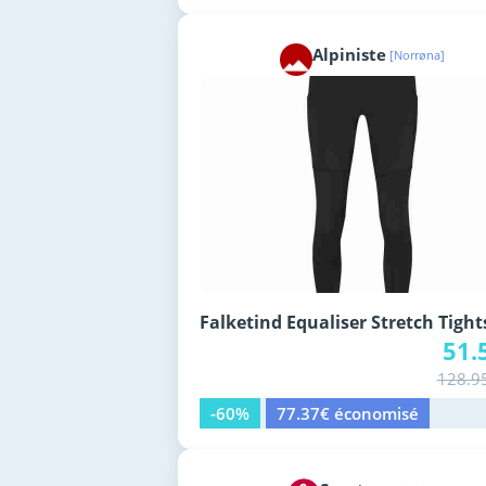
Alpiniste
[Norrøna]
Falketind Equaliser Stretch Tight
51.
128.9
-60%
77.37€ économisé