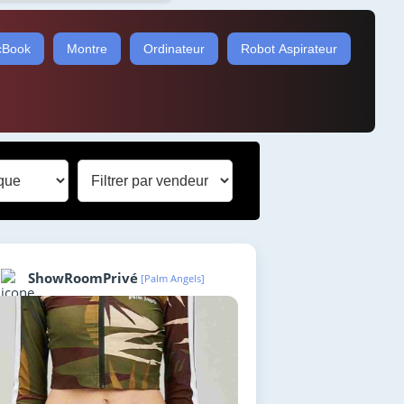
Book
Montre
Ordinateur
Robot Aspirateur
ShowRoomPrivé
[Palm Angels]