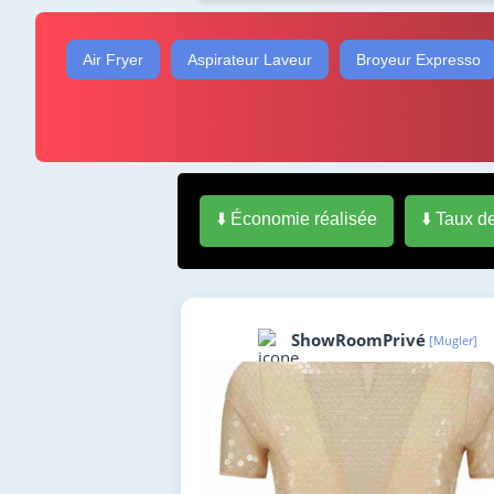
Air Fryer
Aspirateur Laveur
Broyeur Expresso
⬇️ Économie réalisée
⬇️ Taux d
ShowRoomPrivé
[Mugler]