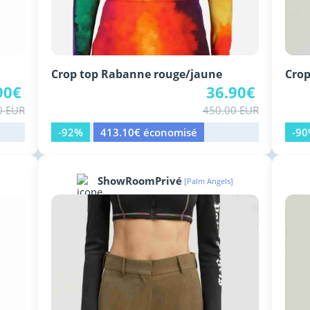
Crop top Rabanne rouge/jaune
Crop
90€
36.90€
0 EUR
450.00 EUR
-92%
413.10€ économisé
-9
ShowRoomPrivé
[Palm Angels]