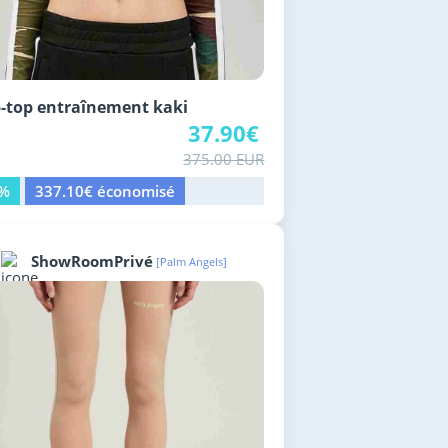
-top entraînement kaki
37.90€
375.00 EUR
0%
337.10€ économisé
ShowRoomPrivé
[Palm Angels]