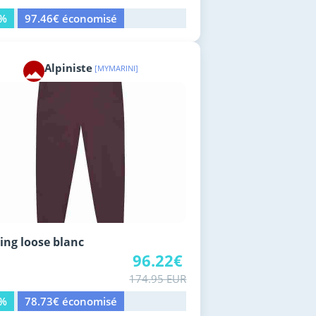
5%
97.46€ économisé
Alpiniste
[MYMARINI]
ing loose blanc
96.22€
174.95 EUR
5%
78.73€ économisé