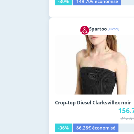
-30%
149.70€ économisé
Spartoo
[Diesel]
Crop-top Diesel Clarksvillex noir
156.
242.9
-36%
86.28€ économisé