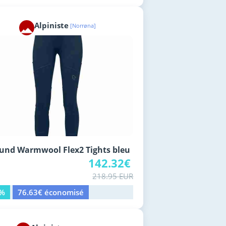
Alpiniste
[Norrøna]
und Warmwool Flex2 Tights bleu
142.32€
218.95 EUR
5%
76.63€ économisé