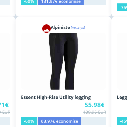
-60%
131.97€ économisé
-7
Alpiniste
[Arcteryx]
Essent High-Rise Utility legging
Legg
71€
55.98€
9 EUR
139.95 EUR
-60%
83.97€ économisé
-4