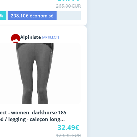
265.00 EUR
0%
238.10€ économisé
Alpiniste
[ARTILECT]
lect - women' darkhorse 185
d / legging - caleçon long...
32.49€
129.95 EUR