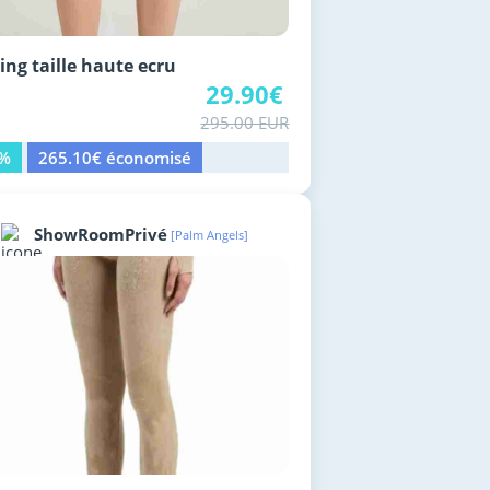
ing taille haute ecru
29.90€
295.00 EUR
0%
265.10€ économisé
ShowRoomPrivé
[Palm Angels]