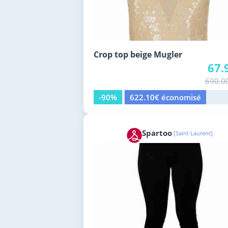
Crop top beige Mugler
67.
690.0
-90%
622.10€ économisé
Spartoo
[Saint Laurent]