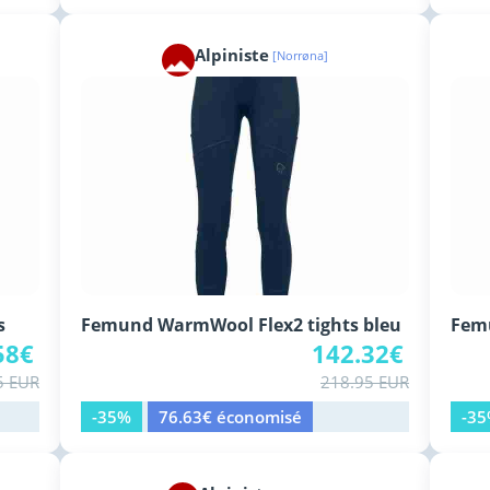
Alpiniste
[Norrøna]
s
Femund WarmWool Flex2 tights bleu
Fem
58€
142.32€
5 EUR
218.95 EUR
-35%
76.63€ économisé
-3