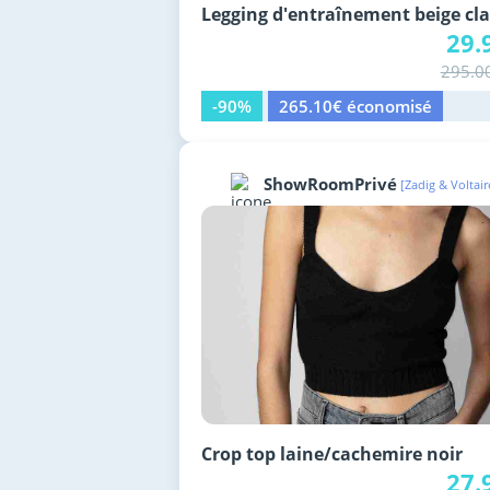
Legging d'entraînement beige cla
29.
295.0
-90%
265.10€ économisé
ShowRoomPrivé
[Zadig & Voltair
Crop top laine/cachemire noir
27.