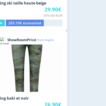
ing ski taille haute beige
29.90€
295.00 EUR
0%
265.10€ économisé
ShowRoomPrivé
[Palm Angels]
ing kaki et noir
26.90€