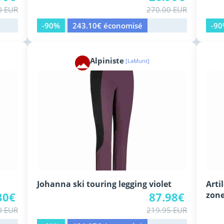
0 EUR
270.00 EUR
-90%
243.10€ économisé
-9
Alpiniste
[LaMunt]
Johanna ski touring legging violet
Arti
30€
87.98€
zone
0 EUR
219.95 EUR