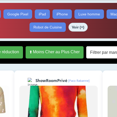
Google Pixel
iPad
iPhone
Luxe homme
Mac
Robot de Cuisine
Voir (+)
e réduction
⬆️ Moins Cher au Plus Cher
ShowRoomPrivé
[Paco Rabanne]