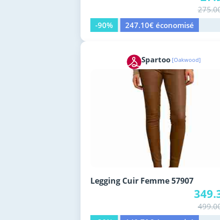
275.0
-90%
247.10€ économisé
Spartoo
[Oakwood]
Legging Cuir Femme 57907
349.
499.0