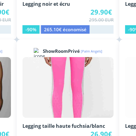
ir
Legging noir et écru
Legg
90€
29.90€
0 EUR
295.00 EUR
-90%
265.10€ économisé
-9
ShowRoomPrivé
e]
[Palm Angels]
Legging taille haute fuchsia/blanc
Legg
90€
26.90€