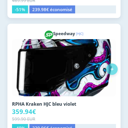
469.99 EUR
-51%
239.98€ économisé
Speedway
[HJC]
+
RPHA Kraken HJC bleu violet
359.94€
599.90 EUR