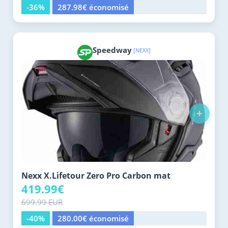
-36%
287.98€ économisé
Speedway
[NEXX]
+
Nexx X.Lifetour Zero Pro Carbon mat
419.99€
699.99 EUR
-40%
280.00€ économisé