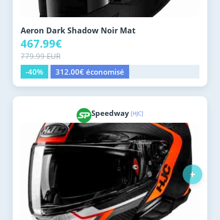
Aeron Dark Shadow Noir Mat
467.99€
779.99 EUR
-40%
312.00€ économisé
Speedway
[HJC]
+