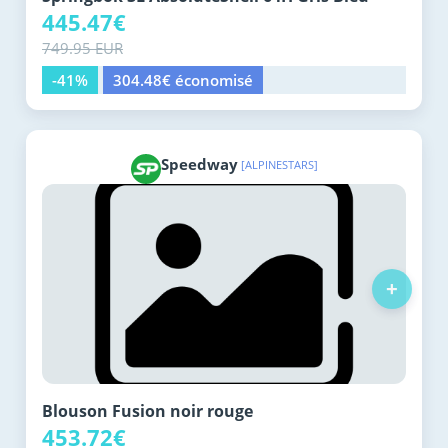
445.47€
749.95 EUR
-41%
304.48€ économisé
Speedway
[ALPINESTARS]
+
Blouson Fusion noir rouge
453.72€