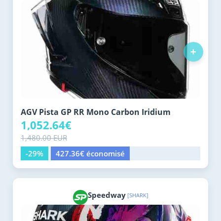
+
AGV Pista GP RR Mono Carbon Iridium
1,052.64€
1,480.00 EUR
-29%
427.36€ économisé
Speedway
[SHARK]