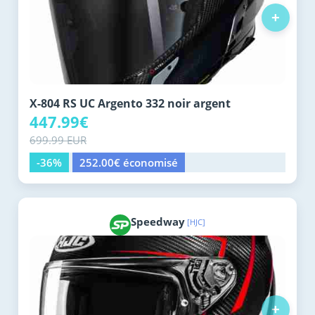
+
X-804 RS UC Argento 332 noir argent
447.99€
699.99 EUR
-36%
252.00€ économisé
Speedway
[HJC]
+