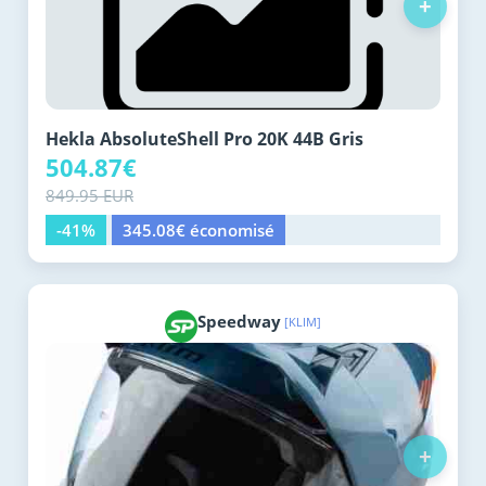
+
Hekla AbsoluteShell Pro 20K 44B Gris
504.87€
849.95 EUR
-41%
345.08€ économisé
Speedway
[KLIM]
+