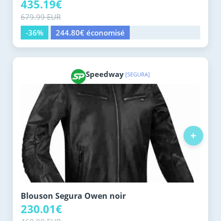
435.19€
679.99 EUR
-36%
244.80€ économisé
Speedway
[SEGURA]
+
Blouson Segura Owen noir
230.01€