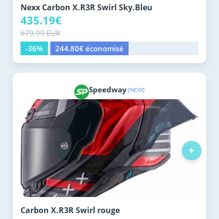
Nexx Carbon X.R3R Swirl Sky.Bleu
435.19€
679.99 EUR
-36%
244.80€ économisé
Speedway
[NEXX]
+
Carbon X.R3R Swirl rouge