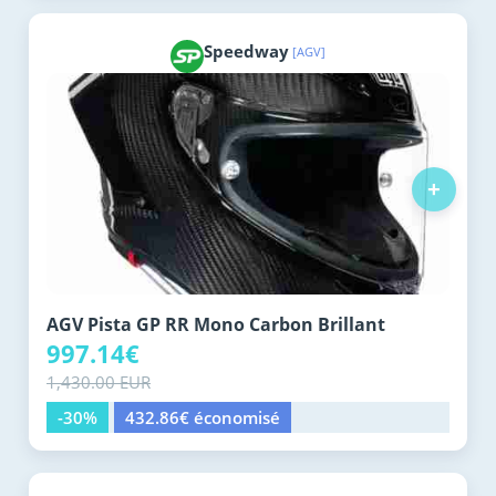
Speedway
[AGV]
+
AGV Pista GP RR Mono Carbon Brillant
997.14€
1,430.00 EUR
-30%
432.86€ économisé