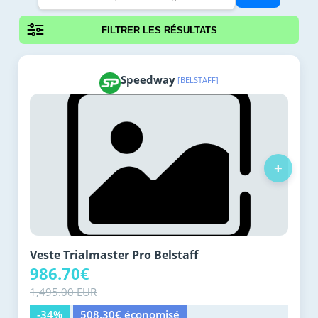
FILTRER LES RÉSULTATS
Speedway
[BELSTAFF]
+
Veste Trialmaster Pro Belstaff
986.70€
1,495.00 EUR
-34%
508.30€ économisé