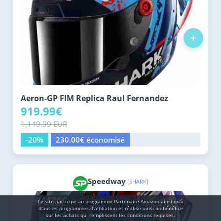
+
Aeron-GP FIM Replica Raul Fernandez
919.99€
1,149.99 EUR
-20%
230.00€ économisé
Speedway
[SHARK]
Ce site participe au programme Partenaire Αmazοn ainsi qu'à
d'autres programmes d'affiliation et réalise ainsi un bénéfice
sur les achats qui remplissent les conditions requises.