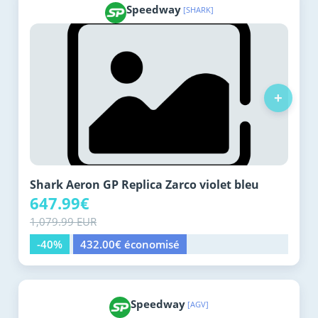
Speedway
[SHARK]
+
Shark Aeron GP Replica Zarco violet bleu
647.99€
1,079.99 EUR
-40%
432.00€ économisé
Speedway
[AGV]