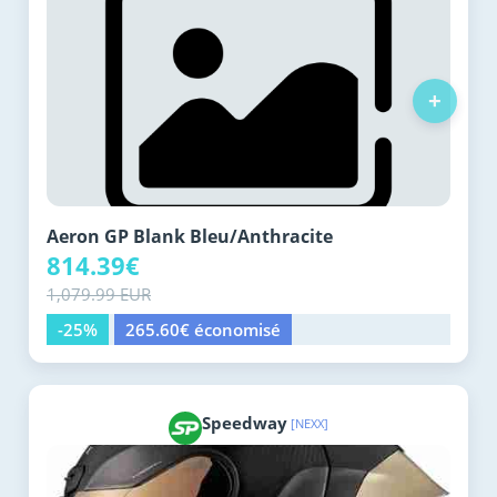
+
Aeron GP Blank Bleu/Anthracite
814.39€
1,079.99 EUR
-25%
265.60€ économisé
Speedway
[NEXX]