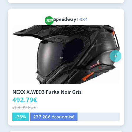
Speedway
[NEXX]
+
NEXX X.WED3 Furka Noir Gris
492.79€
769.99 EUR
-36%
277.20€ économisé