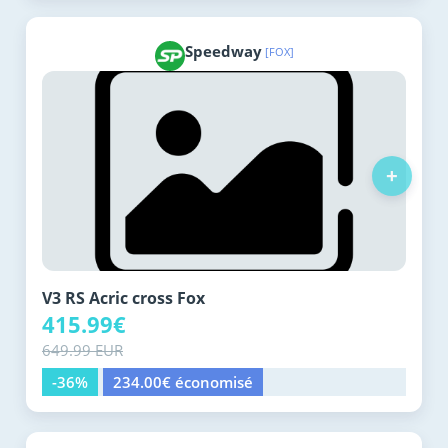
Speedway
[FOX]
+
V3 RS Acric cross Fox
415.99€
649.99 EUR
-36%
234.00€ économisé