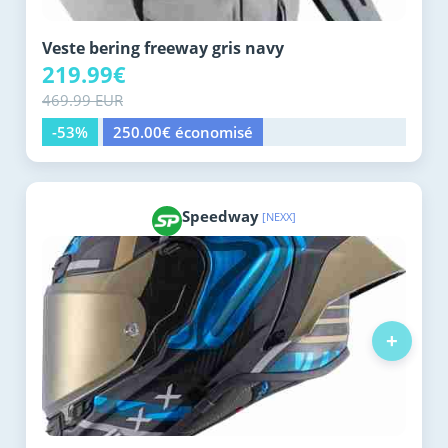
Veste bering freeway gris navy
219.99€
469.99 EUR
-53%
250.00€ économisé
Speedway
[NEXX]
+