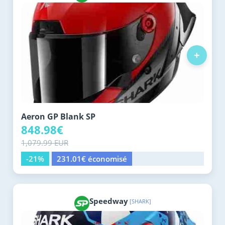
+
Aeron GP Blank SP
848.98€
1,079.99 EUR
-21%
231.01€ économisé
Speedway
[SHARK]