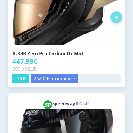
+
X.R3R Zero Pro Carbon Or Mat
447.99€
699.99 EUR
-36%
252.00€ économisé
Speedway
[NOLAN]