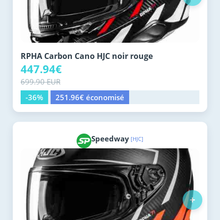
RPHA Carbon Cano HJC noir rouge
447.94€
699.90 EUR
-36%
251.96€ économisé
Speedway
[HJC]
+