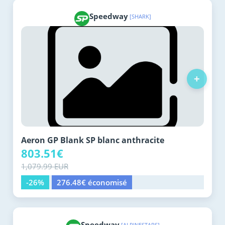
Speedway
[SHARK]
+
Aeron GP Blank SP blanc anthracite
803.51€
1,079.99 EUR
-26%
276.48€ économisé
Speedway
[ALPINESTARS]