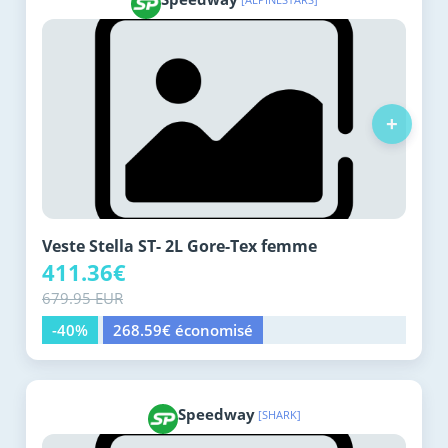
+
Veste Stella ST- 2L Gore-Tex femme
411.36€
679.95 EUR
-40%
268.59€ économisé
Speedway
[SHARK]