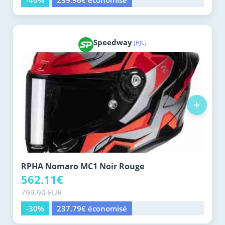
-40%
239.96€ économisé
Speedway
[HJC]
+
RPHA Nomaro MC1 Noir Rouge
562.11€
799.90 EUR
-30%
237.79€ économisé