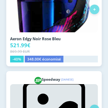
+
Aeron Edgy Noir Rose Bleu
521.99€
869.99 EUR
-40%
348.00€ économisé
Speedway
[DAINESE]