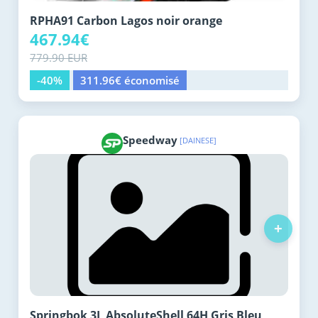
RPHA91 Carbon Lagos noir orange
467.94€
779.90 EUR
-40%
311.96€ économisé
Speedway
[DAINESE]
+
Springbok 3L AbsoluteShell 64H Gris Bleu