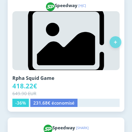
Speedway
[HJC]
+
Rpha Squid Game
418.22€
649.90 EUR
-36%
231.68€ économisé
Speedway
[SHARK]