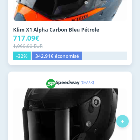
Klim X1 Alpha Carbon Bleu Pétrole
717.09€
1,060.00 EUR
-32%
342.91€ économisé
Speedway
[SHARK]
+