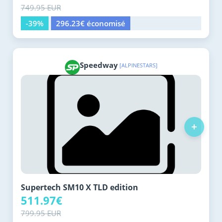
749.95 EUR
-39%
296.23€ économisé
Speedway
[ALPINESTARS]
+
Supertech SM10 X TLD edition
511.97€
799.95 EUR