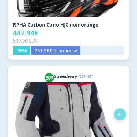
RPHA Carbon Cano HJC noir orange
447.94€
699.90 EUR
-36%
251.96€ économisé
Speedway
[BERING]
+