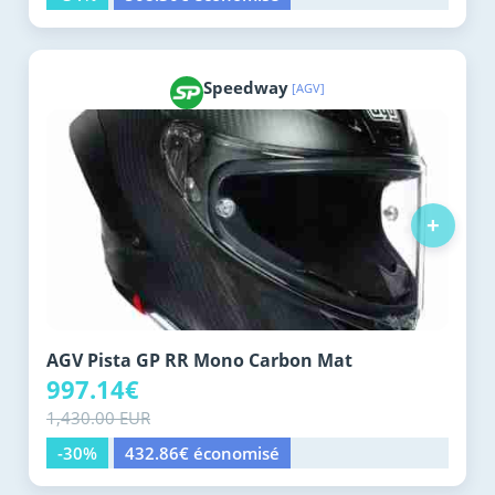
Speedway
[AGV]
+
AGV Pista GP RR Mono Carbon Mat
997.14€
1,430.00 EUR
-30%
432.86€ économisé