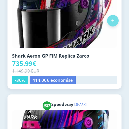
+
Shark Aeron GP FIM Replica Zarco
735.99€
1,149.99 EUR
-36%
414.00€ économisé
Speedway
[SHARK]