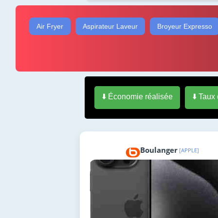
Air Fryer
Aspirateur Laveur
Broyeur Expresso
⬇️ Économie réalisée
⬇️ Taux
Boulanger
[APPLE]