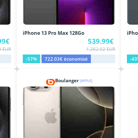
iPhone 13 Pro Max 128Go
iPho
99€
539.99€
0 EUR
1,262.02 EUR
-57%
722.03€ économisé
-4
Boulanger
[APPLE]