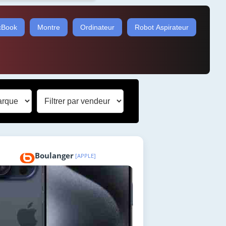
Book
Montre
Ordinateur
Robot Aspirateur
Boulanger
[APPLE]