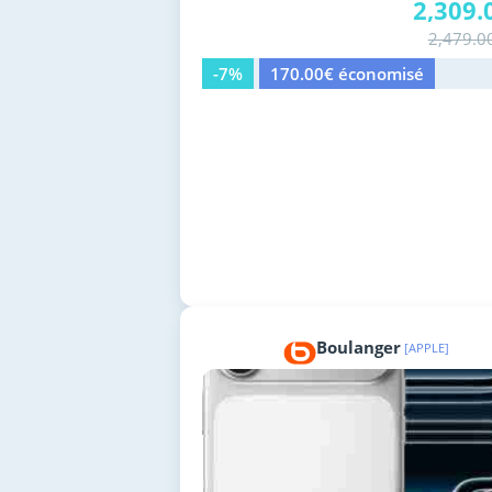
2,309.
2,479.0
-7%
170.00€ économisé
Boulanger
[APPLE]