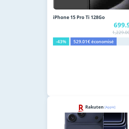
iPhone 15 Pro Ti 128Go
699.
1,229.0
-43%
529.01€ économisé
Rakuten
[Apple]