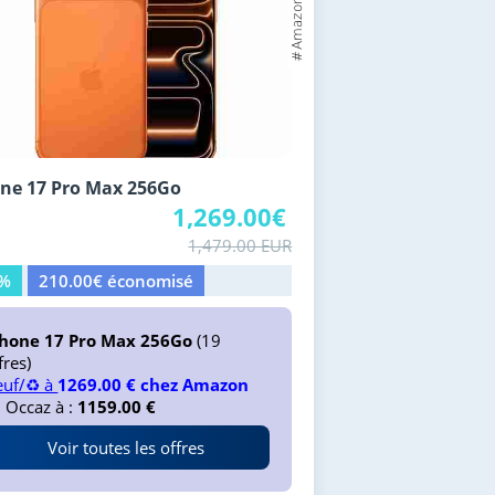
ne 17 Pro Max 256Go
1,269.00€
1,479.00 EUR
4%
210.00€ économisé
Phone 17 Pro Max 256Go
(19
fres)
uf/♻️ à
1269.00 € chez Amazon
 Occaz à :
1159.00 €
Voir toutes les offres