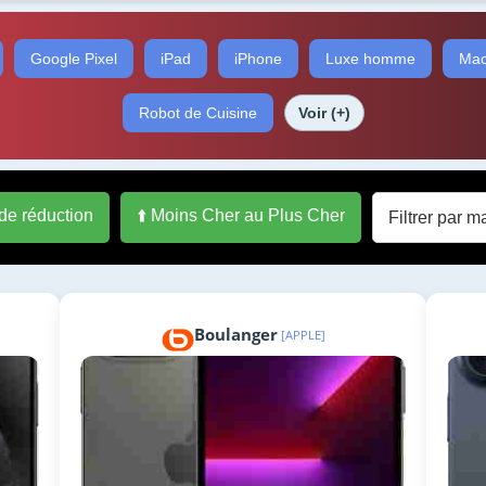
Google Pixel
iPad
iPhone
Luxe homme
Mac
Robot de Cuisine
Voir (+)
 de réduction
⬆️ Moins Cher au Plus Cher
Boulanger
[APPLE]