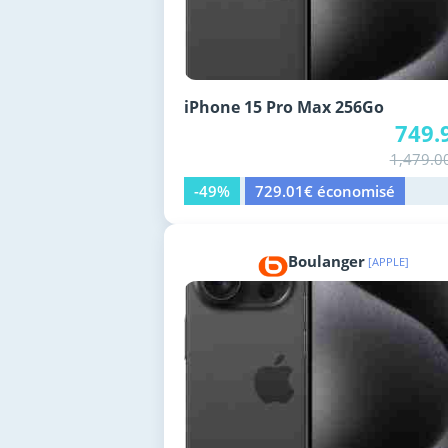
iPhone 15 Pro Max 256Go
749.
1,479.0
-49%
729.01€ économisé
Boulanger
[APPLE]