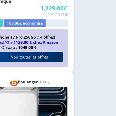
mique
1,229.00€
1,329.00 EUR
%
100.00€ économisé
Phone 17 Pro 256Go
(14 offres)
uf/♻️ à
1129.00 € chez Amazon
 Occaz à :
1049.00 €
Voir toutes les offres
Boulanger
[APPLE]