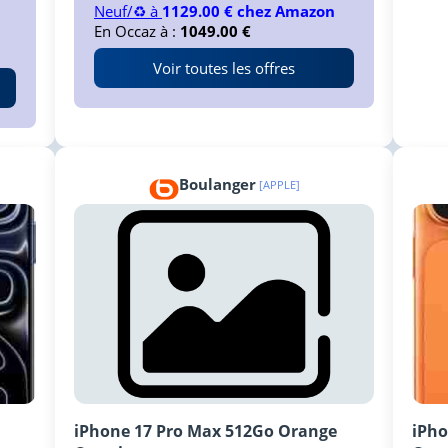
Neuf/♻️ à
1129.00 € chez Amazon
En Occaz à :
1049.00 €
Voir toutes les offres
Boulanger
[APPLE]
iPhone 17 Pro Max 512Go Orange
iPho