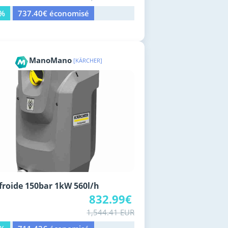
0%
737.40€ économisé
ManoMano
[KÄRCHER]
froide 150bar 1kW 560l/h
832.99€
1,544.41 EUR