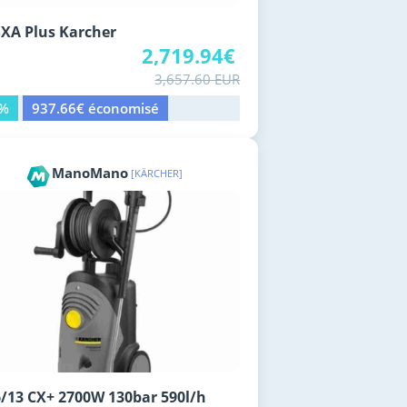
XA Plus Karcher
2,719.94€
3,657.60 EUR
6%
937.66€ économisé
ManoMano
[KÄRCHER]
/13 CX+ 2700W 130bar 590l/h