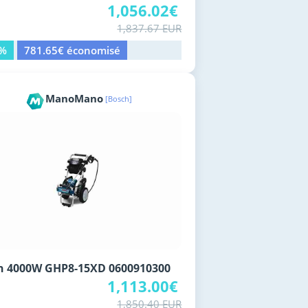
1,056.02€
1,837.67 EUR
3%
781.65€ économisé
ManoMano
[Bosch]
h 4000W GHP8-15XD 0600910300
1,113.00€
1,850.40 EUR