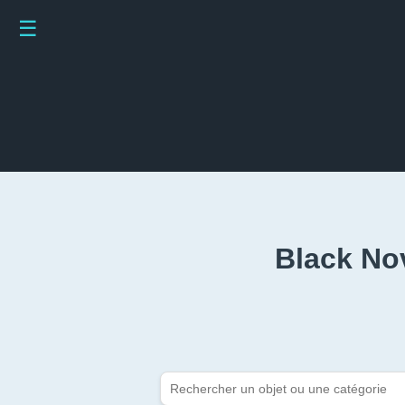
☰
Black No