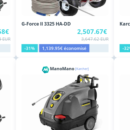
G-Force II 3325 HA-DD
Kar
58€
2,507.67€
4 EUR
3,647.62 EUR
-31%
1,139.95€ économisé
-3
ManoMano
[Karcher]