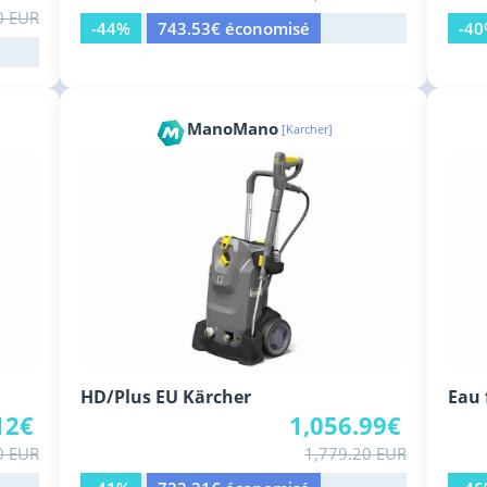
0 EUR
-44%
743.53€ économisé
-4
ManoMano
[Karcher]
HD/Plus EU Kärcher
Eau 
12€
1,056.99€
0 EUR
1,779.20 EUR