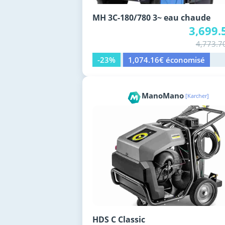
MH 3C-180/780 3~ eau chaude
3,699.
4,773.7
-23%
1,074.16€ économisé
ManoMano
[Karcher]
HDS C Classic