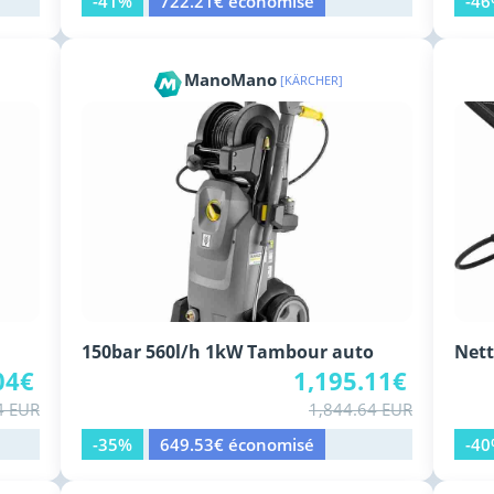
-41%
722.21€ économisé
-4
ManoMano
[KÄRCHER]
150bar 560l/h 1kW Tambour auto
Nett
04€
1,195.11€
4 EUR
1,844.64 EUR
-35%
649.53€ économisé
-4