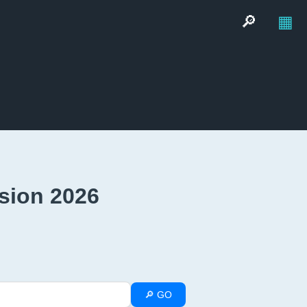
🔎
▦
sion 2026
🔎 GO