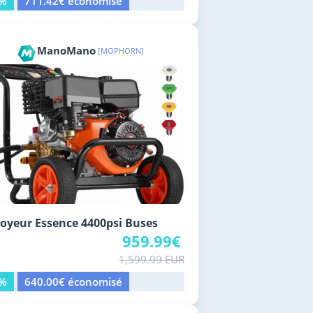
6%
711.42€ économisé
ManoMano
[MOPHORN]
oyeur Essence 4400psi Buses
959.99€
1,599.99 EUR
0%
640.00€ économisé