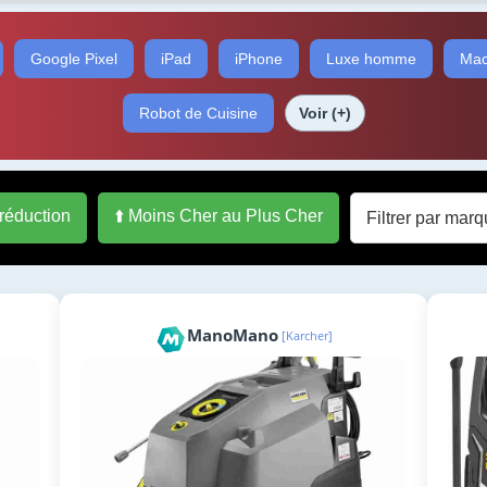
Google Pixel
iPad
iPhone
Luxe homme
Mac
Robot de Cuisine
Voir (+)
 réduction
⬆️ Moins Cher au Plus Cher
ManoMano
[Karcher]