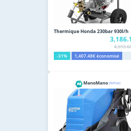
Thermique Honda 230bar 930l/h
3,186.
4,593.6
-31%
1,407.48€ économisé
ManoMano
[Nilfisk]