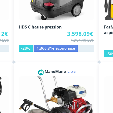
HDS C haute pression
FatM
12€
3,598.09€
aspi
0 EUR
4,964.40 EUR
-28%
1,366.31€ économisé
-5
ManoMano
[Graco]