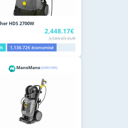
cher HDS 2700W
2,448.17€
3,584.89 EUR
2%
1,136.72€ économisé
ManoMano
[KÄRCHER]