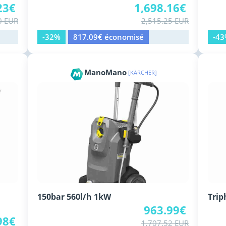
23€
1,698.16€
0 EUR
2,515.25 EUR
-32%
817.09€ économisé
-4
ManoMano
[KÄRCHER]
150bar 560l/h 1kW
Trip
963.99€
98€
1,707.52 EUR