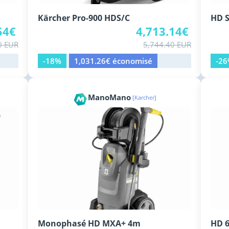
Kärcher Pro-900 HDS/C
HD S
54€
4,713.14€
0 EUR
5,744.40 EUR
-18%
1,031.26€ économisé
-2
ManoMano
[Karcher]
Monophasé HD MXA+ 4m
HD 6