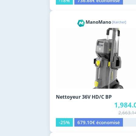
-18%
736.68€ économisé
ManoMano
[Karcher]
Nettoyeur 36V HD/C BP
1,984.
2,663.1
-25%
679.10€ économisé