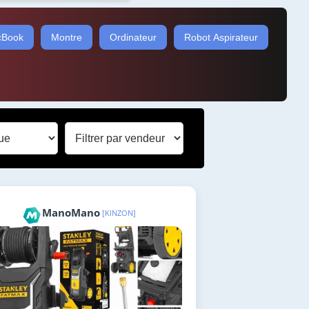
Book
Montre
Ordinateur
Robot Aspirateur
ManoMano
[KINZON]