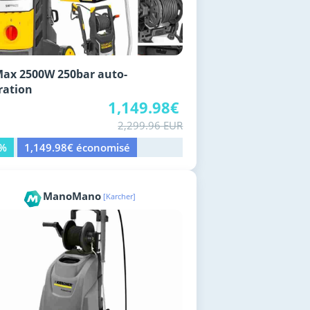
ax 2500W 250bar auto-
ration
1,149.98€
2,299.96 EUR
0%
1,149.98€ économisé
ManoMano
[Karcher]