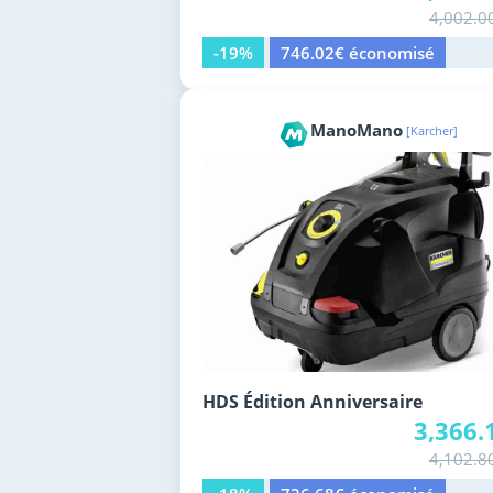
4,002.0
-19%
746.02€ économisé
ManoMano
[Karcher]
HDS Édition Anniversaire
3,366.
4,102.8