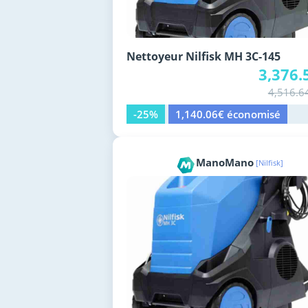
Nettoyeur Nilfisk MH 3C-145
3,376.
4,516.6
-25%
1,140.06€ économisé
ManoMano
[Nilfisk]