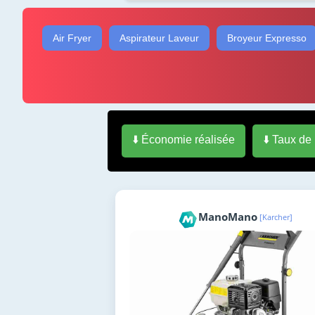
Air Fryer
Aspirateur Laveur
Broyeur Expresso
⬇️ Économie réalisée
⬇️ Taux de
ManoMano
[Karcher]