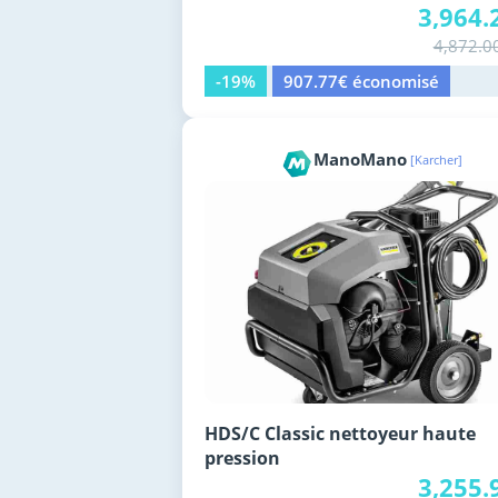
3,964.
4,872.0
-19%
907.77€ économisé
ManoMano
[Karcher]
HDS/C Classic nettoyeur haute
pression
3,255.