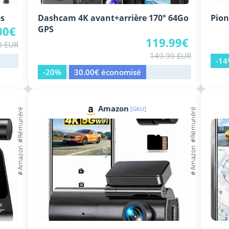
ps
Dashcam 4K avant+arrière 170° 64Go
Pion
00€
GPS
119.99€
0 EUR
149.99 EUR
-1
-20%
30.00€ économisé
Amazon
[GKU]