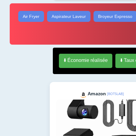
Air Fryer
Aspirateur Laveur
Broyeur Expresso
⬇️ Économie réalisée
⬇️ Taux
Amazon
[BOTSLAB]