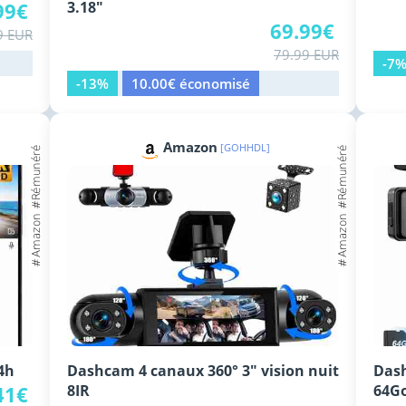
99€
3.18"
69.99€
9 EUR
79.99 EUR
-7
-13%
10.00€ économisé
Amazon
[GOHHDL]
4h
Dashcam 4 canaux 360° 3" vision nuit
Dash
41€
8IR
64G