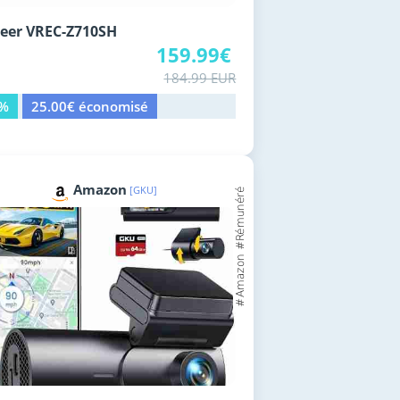
eer VREC-Z710SH
159.99€
184.99 EUR
4%
25.00€ économisé
Amazon
[GKU]