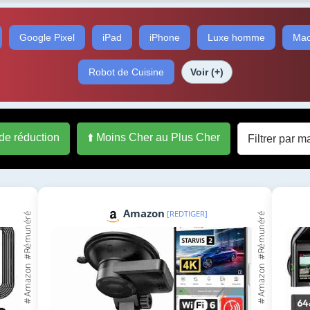
Google Pixel
iPad
iPhone
Luxe homme
Mac
Robot de Cuisine
Voir (+)
 de réduction
⬆️ Moins Cher au Plus Cher
Amazon
[REDTIGER]