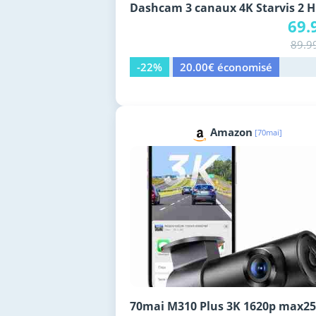
Dashcam 3 canaux 4K Starvis 2 
69.
89.9
-22%
20.00€ économisé
Amazon
[70mai]
70mai M310 Plus 3K 1620p max2