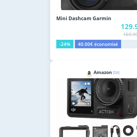
Mini Dashcam Garmin
129.
169.9
-24%
40.00€ économisé
Amazon
[DJI]