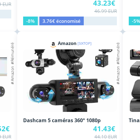
43.23€
9 EUR
46.99 EUR
-8%
3.76€ économisé
-5
Amazon
[SIXTOP]
Dashcam 5 caméras 360° 1080p
Tin
52€
41.43€
9 EUR
44.10 EUR