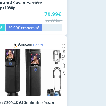
cam 4K avant+arrière
0p+1080p
79.99€
99.99 EUR
0%
20.00€ économisé
Amazon
[SJCAM]
m C300 4K 64Go double écran