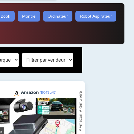
Book
Montre
Ordinateur
Robot Aspirateur
Amazon
[BOTSLAB]