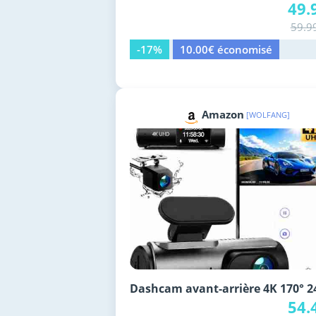
49.
59.9
-17%
10.00€ économisé
Amazon
[WOLFANG]
Dashcam avant-arrière 4K 170° 2
54.