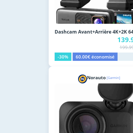
Dashcam Avant+Arrière 4K+2K 6
139.
199.9
-30%
60.00€ économisé
Norauto
[Garmin]