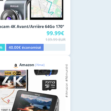
cam 4K Avant/Arrière 64Go 170°
99.99€
139.99 EUR
9%
40.00€ économisé
Amazon
[70mai]