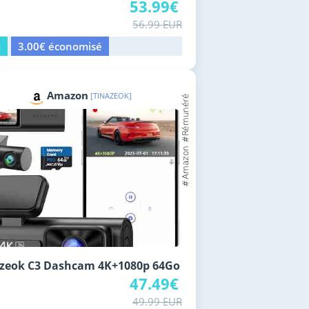
53.99€
56.99 EUR
%
3.00€ économisé
Amazon
[TINAZEOK]
azeok C3 Dashcam 4K+1080p 64Go
47.49€
49.99 EUR