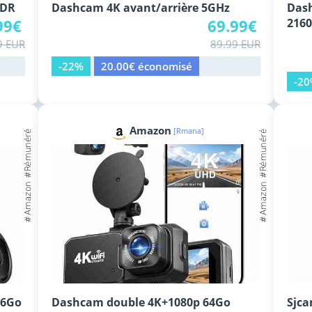
HDR
Dashcam 4K avant/arrière 5GHz
Dash
99€
69.99€
216
9 EUR
89.99 EUR
-22%
20.00€ économisé
-2
Amazon
[Rmana]
56Go
Dashcam double 4K+1080p 64Go
Sjca