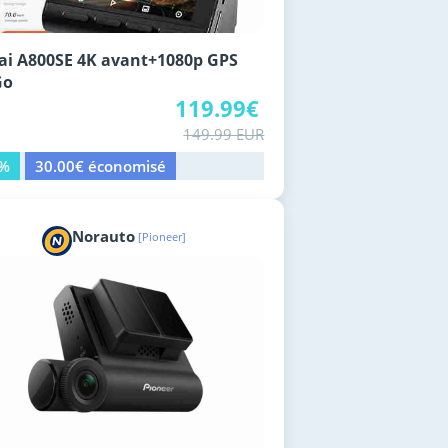
i A800SE 4K avant+1080p GPS
Go
119.99€
149.99 EUR
0%
30.00€ économisé
Norauto
[Pioneer]