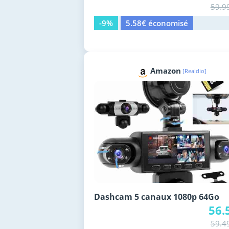
59.9
-9%
5.58€ économisé
Amazon
[Realdio]
Dashcam 5 canaux 1080p 64Go
56.
59.4