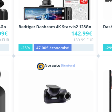
4Go
Redtiger Dashcam 4K Starvis2 128Go
Dash
99€
142.99€
9 EUR
189.99 EUR
-25%
47.00€ économisé
-2
Norauto
[Nextbase]