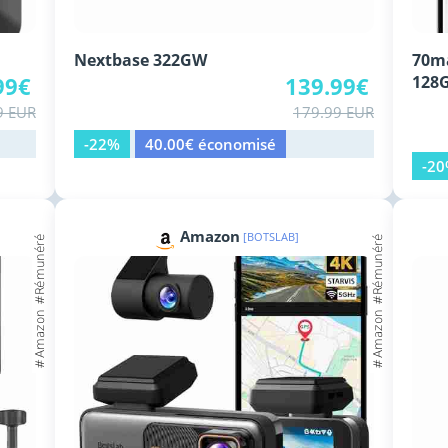
Nextbase 322GW
70ma
99€
139.99€
128
9 EUR
179.99 EUR
-22%
40.00€ économisé
-2
Amazon
[BOTSLAB]