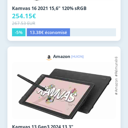
Kamvas 16 2021 15,6" 120% sRGB
254.15€
267.53 EUR
-5%
13.38€ économisé
Amazon
[HUION]
Kamvas 13 Gen3 2024 13,3"