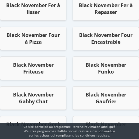
Black November Fer à
Black November Fer à
lisser
Repasser
Black November Four
Black November Four
à Pizza
Encastrable
Black November
Black November
Friteuse
Funko
Black November
Black November
Gabby Chat
Gaufrier
Black November Geek
Black November
Ce site participe au programme Partenaire Αmazοn ainsi qu'à
GoPro
d'autres programmes d'affiliation et réalise ainsi un bénéfice
sur les achats qui remplissent les conditions requises.