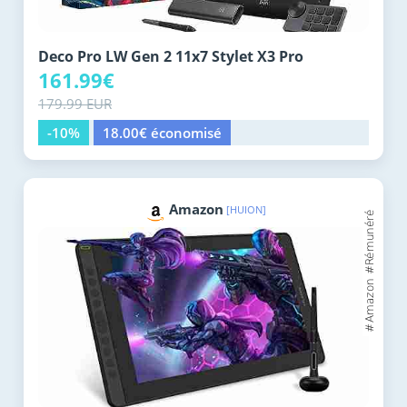
Deco Pro LW Gen 2 11x7 Stylet X3 Pro
161.99€
179.99 EUR
-10%
18.00€ économisé
Amazon
[HUION]