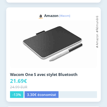
Amazon
[Wacom]
Wacom One S avec stylet Bluetooth
21.69€
24.99 EUR
-13%
3.30€ économisé