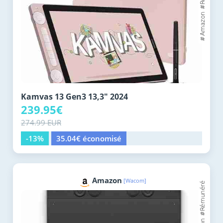
Kamvas 13 Gen3 13,3" 2024
239.95€
274.99 EUR
-13%
35.04€ économisé
Amazon
[Wacom]