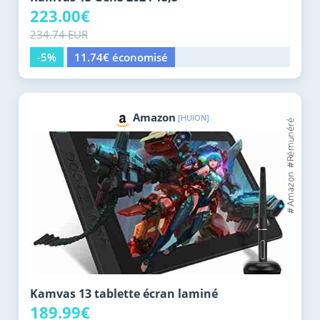
223.00€
234.74 EUR
-5%
11.74€ économisé
Amazon
[HUION]
Kamvas 13 tablette écran laminé
189.99€