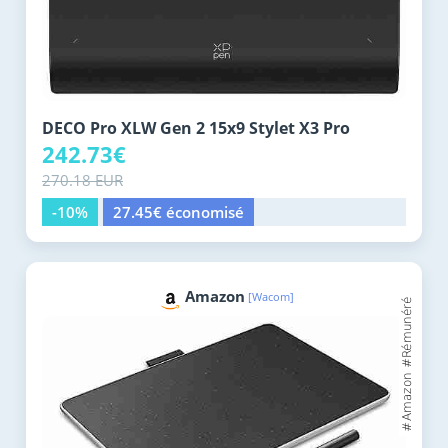
DECO Pro XLW Gen 2 15x9 Stylet X3 Pro
242.73€
270.18 EUR
-10%
27.45€ économisé
Amazon
[Wacom]