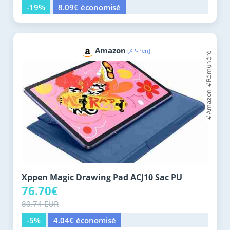
-19%
8.09€ économisé
Amazon
[XP-Pen]
Xppen Magic Drawing Pad ACJ10 Sac PU
76.70€
80.74 EUR
-5%
4.04€ économisé