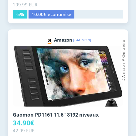
199.99 EUR
-5%
10.00€ économisé
Amazon
[GAOMON]
Gaomon PD1161 11,6" 8192 niveaux
34.90€
42.99 EUR