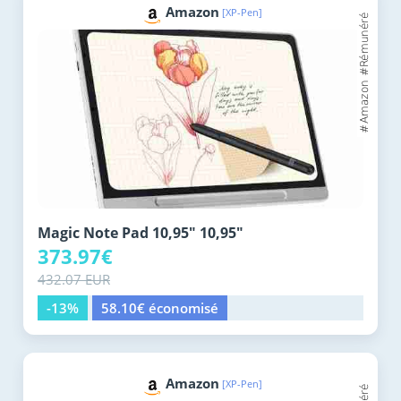
Amazon
[XP-Pen]
Magic Note Pad 10,95" 10,95"
373.97€
432.07 EUR
-13%
58.10€ économisé
Amazon
[XP-Pen]