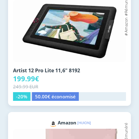
Artist 12 Pro Lite 11,6" 8192
199.99€
249.99 EUR
-20%
50.00€ économisé
Amazon
[HUION]