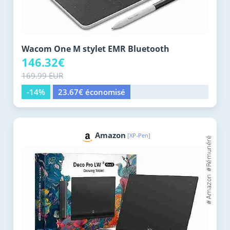
Wacom One M stylet EMR Bluetooth
146.32€
169.99 EUR
-14%
23.67€ économisé
Amazon
[XP-Pen]