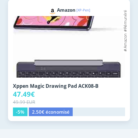
Amazon
[XP-Pen]
Xppen Magic Drawing Pad ACK08-B
47.49€
49.99 EUR
-5%
2.50€ économisé