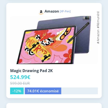
Amazon
[XP-Pen]
Magic Drawing Pad 2K
524.99€
599.00 EUR
-12%
74.01€ économisé