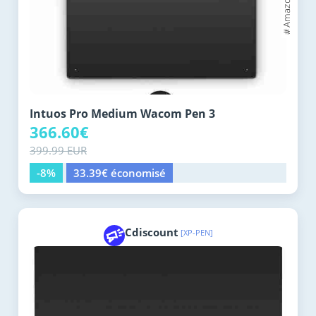
Intuos Pro Medium Wacom Pen 3
366.60€
399.99 EUR
-8%
33.39€ économisé
Cdiscount
[XP-PEN]