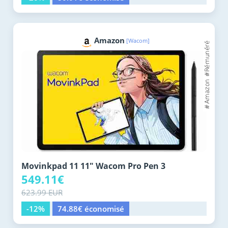
Amazon
[Wacom]
Movinkpad 11 11" Wacom Pro Pen 3
549.11€
623.99 EUR
-12%
74.88€ économisé