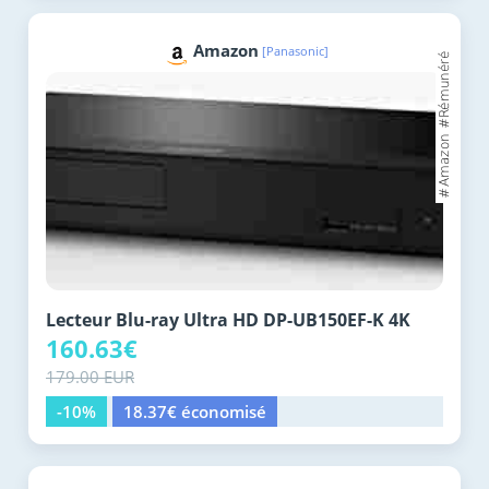
Amazon
[Panasonic]
Lecteur Blu-ray Ultra HD DP-UB150EF-K 4K
160.63€
179.00 EUR
-10%
18.37€ économisé