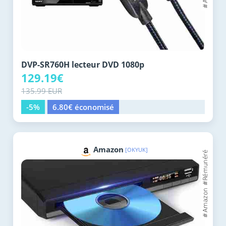
DVP-SR760H lecteur DVD 1080p
129.19€
135.99 EUR
-5%
6.80€ économisé
Amazon
[OKYUK]