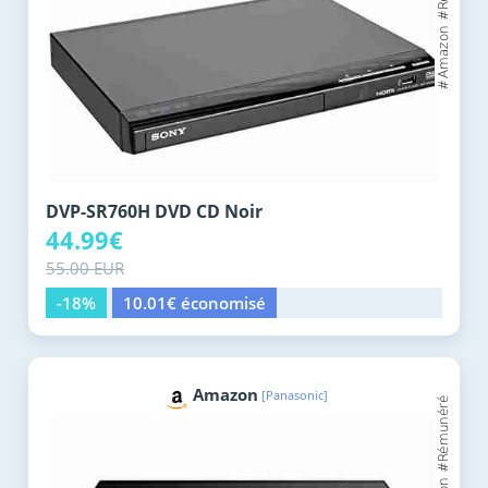
DVP-SR760H DVD CD Noir
44.99€
55.00 EUR
-18%
10.01€ économisé
Amazon
[Panasonic]