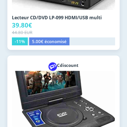
Lecteur CD/DVD LP-099 HDMI/USB multi
39.80€
44.80 EUR
-11%
5.00€ économisé
Cdiscount