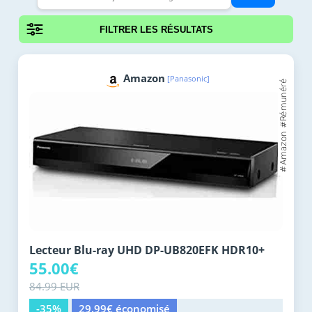
FILTRER LES RÉSULTATS
Amazon
[Panasonic]
Lecteur Blu-ray UHD DP-UB820EFK HDR10+
55.00€
84.99 EUR
-35%
29.99€ économisé