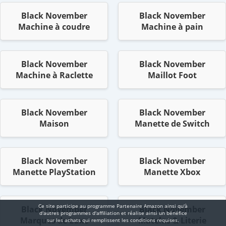
Black November
Black November
Machine à coudre
Machine à pain
Black November
Black November
Machine à Raclette
Maillot Foot
Black November
Black November
Maison
Manette de Switch
Black November
Black November
Manette PlayStation
Manette Xbox
Ce site participe au programme Partenaire Αmazοn ainsi qu'à
Black November
Black November
d'autres programmes d'affiliation et réalise ainsi un bénéfice
Marques de Luxe
Matelas & Literie
sur les achats qui remplissent les conditions requises.