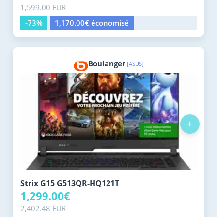
1,599.00 EUR
-73%
1,170.00€ économisé
Boulanger
[ASUS]
+
Strix G15 G513QR-HQ121T
1,299.00€
2,402.48 EUR