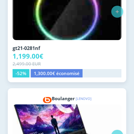
+
gt21-0281nf
1,199.00€
2,499.00 EUR
-52%
1,300.00€ économisé
Boulanger
[LENOVO]