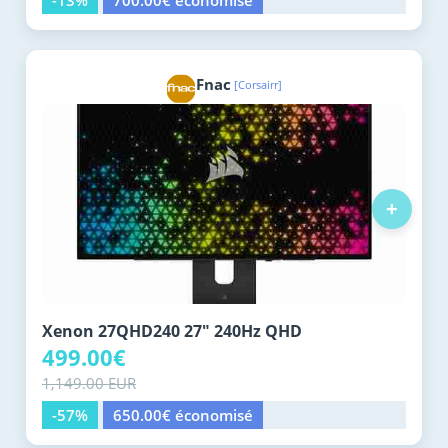
-13%
700.00€ économisé
Fnac
[Corsairr]
+
Xenon 27QHD240 27" 240Hz QHD
499.00€
1,149.00 EUR
-57%
650.00€ économisé