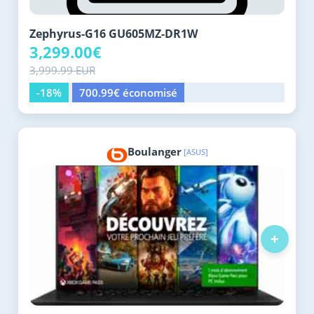
Zephyrus-G16 GU605MZ-DR1W
3,299.00€
3,999.99 EUR
-18%
700.99€ économisé
Boulanger
[ASUS]
+