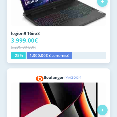
+
legion9 16irx8
3,999.00€
5,299.00 EUR
-25%
1,300.00€ économisé
Boulanger
[MACBOOK]
+