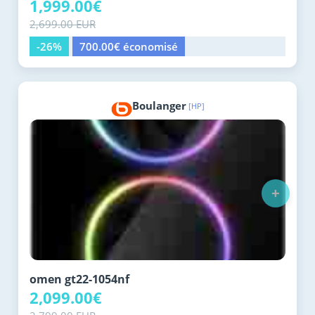
1,999.00€
2,699.00 EUR
-26%
700.00€ économisé
Boulanger
[HP]
+
omen gt22-1054nf
2,099.00€