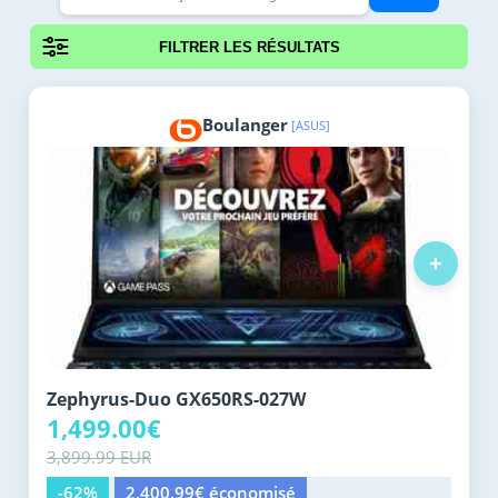
FILTRER LES RÉSULTATS
Boulanger
[ASUS]
+
Zephyrus-Duo GX650RS-027W
1,499.00€
3,899.99 EUR
-62%
2,400.99€ économisé