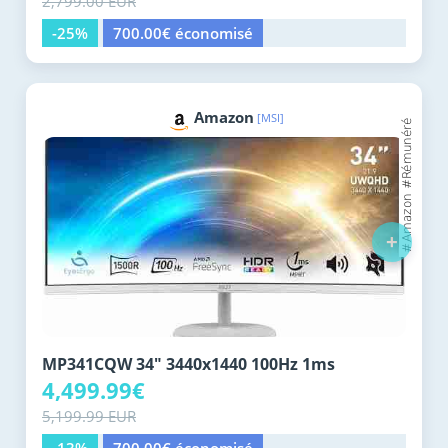
2,799.00 EUR
-25%
700.00€ économisé
Amazon
[MSI]
+
MP341CQW 34" 3440x1440 100Hz 1ms
4,499.99€
5,199.99 EUR