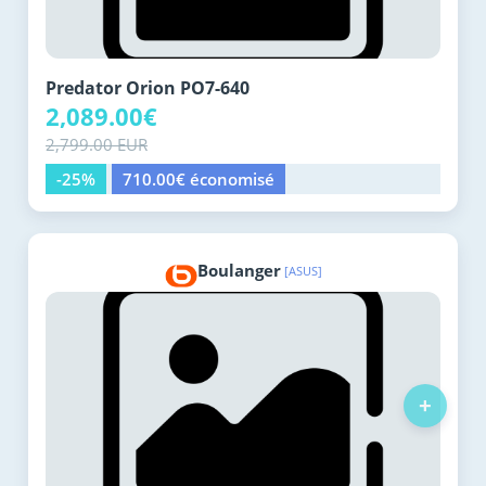
Predator Orion PO7-640
2,089.00€
2,799.00 EUR
-25%
710.00€ économisé
Boulanger
[ASUS]
+