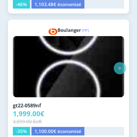
-46%
1,103.48€ économisé
Boulanger
[HP]
+
gt22-0589nf
1,999.00€
3,099.00 EUR
-35%
1,100.00€ économisé