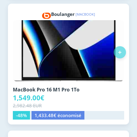
Boulanger
[MACBOOK]
+
MacBook Pro 16 M1 Pro 1To
1,549.00€
2,982.48 EUR
-48%
1,433.48€ économisé