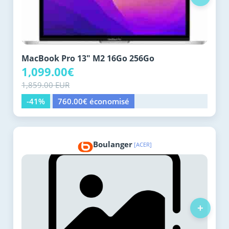
MacBook Pro 13" M2 16Go 256Go
1,099.00€
1,859.00 EUR
-41%
760.00€ économisé
Boulanger
[ACER]
+