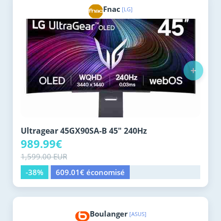
Fnac
[LG]
+
Ultragear 45GX90SA-B 45" 240Hz
989.99€
1,599.00 EUR
-38%
609.01€ économisé
Boulanger
[ASUS]