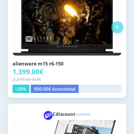
+
alienware m15 r6-150
1,399.00€
2,299.00 EUR
-39%
900.00€ économisé
Cdiscount
[Lenovo]