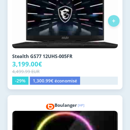
+
Stealth GS77 12UHS-005FR
3,199.00€
4,499.99 EUR
-29%
1,300.99€ économisé
Boulanger
[HP]