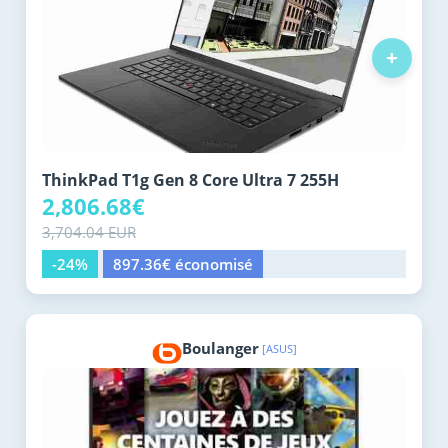
+
ThinkPad T1g Gen 8 Core Ultra 7 255H
2,806.68€
3,704.04 EUR
-24%
897.36€ économisé
Boulanger
[ASUS]