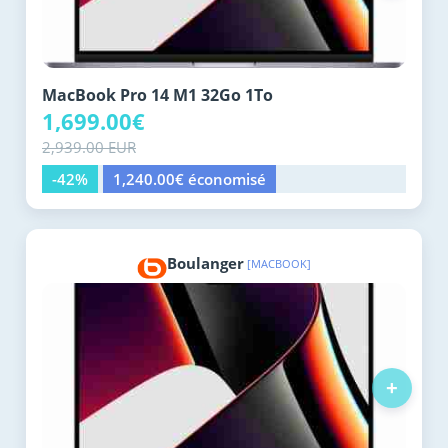
MacBook Pro 14 M1 32Go 1To
1,699.00€
2,939.00 EUR
-42%
1,240.00€ économisé
Boulanger
[MACBOOK]
+