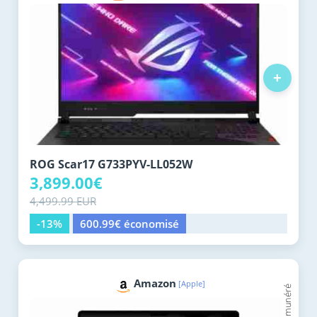
+
ROG Scar17 G733PYV-LL052W
3,899.00€
4,499.99 EUR
-13%
600.99€ économisé
Amazon
[Apple]