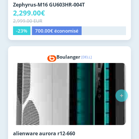
Zephyrus-M16 GU603HR-004T
2,299.00€
2,999.00 EUR
-23%
700.00€ économisé
Boulanger
[DELL]
+
alienware aurora r12-660