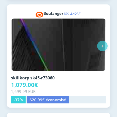
Boulanger
[SKILLKORP]
+
skillkorp sk45-r73060
1,079.00€
1,699.99 EUR
-37%
620.99€ économisé