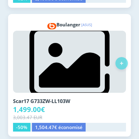
Boulanger
[ASUS]
+
Scar17 G733ZW-LL103W
1,499.00€
3,003.47 EUR
-50%
1,504.47€ économisé