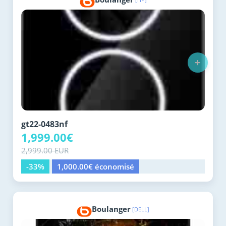
+
gt22-0483nf
1,999.00€
2,999.00 EUR
-33%
1,000.00€ économisé
Boulanger
[DELL]