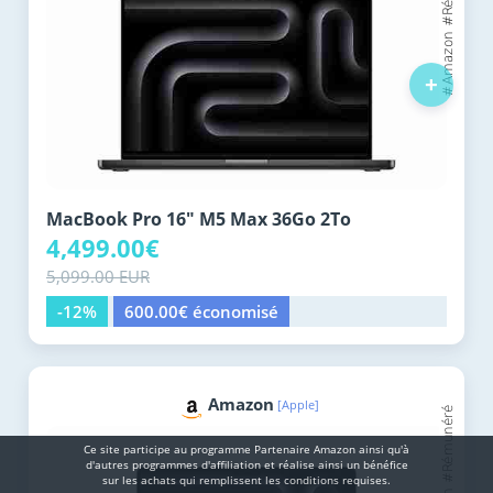
+
MacBook Pro 16" M5 Max 36Go 2To
4,499.00€
5,099.00 EUR
-12%
600.00€ économisé
Amazon
[Apple]
Ce site participe au programme Partenaire Αmazοn ainsi qu'à
d'autres programmes d'affiliation et réalise ainsi un bénéfice
sur les achats qui remplissent les conditions requises.