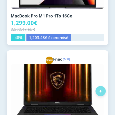
MacBook Pro M1 Pro 1To 16Go
1,299.00€
2,502.48 EUR
-48%
1,203.48€ économisé
Fnac
[MSI]
+