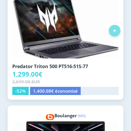
+
Predator Triton 500 PT516-51S-77
1,299.00€
2,699.08 EUR
-52%
1,400.08€ économisé
Boulanger
[MSI]