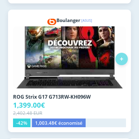
Boulanger
[ASUS]
+
ROG Strix G17 G713RW-KH096W
1,399.00€
2,402.48 EUR
-42%
1,003.48€ économisé