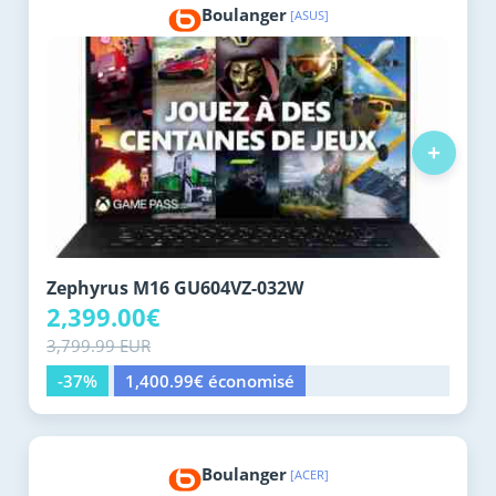
Boulanger
[ASUS]
+
Zephyrus M16 GU604VZ-032W
2,399.00€
3,799.99 EUR
-37%
1,400.99€ économisé
Boulanger
[ACER]