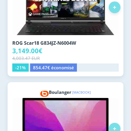
+
ROG Scar18 G834JZ-N6004W
3,149.00€
4,003.47 EUR
-21%
854.47€ économisé
Boulanger
[MACBOOK]
+