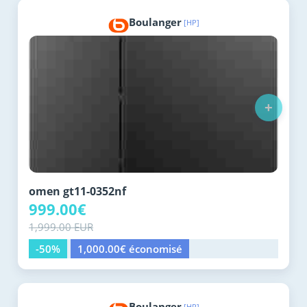
Boulanger
[HP]
+
omen gt11-0352nf
999.00€
1,999.00 EUR
-50%
1,000.00€ économisé
Boulanger
[HP]