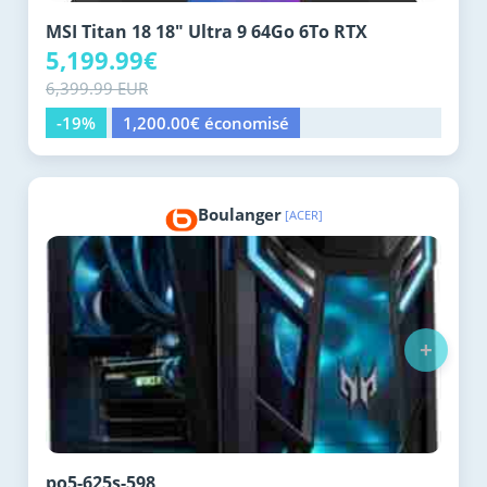
MSI Titan 18 18" Ultra 9 64Go 6To RTX
5,199.99€
6,399.99 EUR
-19%
1,200.00€ économisé
Boulanger
[ACER]
+
po5-625s-598