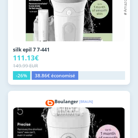
silk epil 7 7-441
111.13€
149.99 EUR
-26%
38.86€ économisé
Boulanger
[BRAUN]