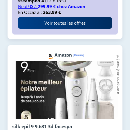
Steampod 4
(12 offres)
Neuf/♻️ à
299.99 € chez Amazon
En Occaz à :
263.99 €
Voir toutes les offres
Amazon
[Braun]
silk epil 9 9-681 3d facespa