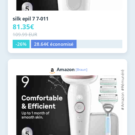
silk epil 7 7-011
81.35€
109.99 EUR
-26%
28.64€ économisé
Amazon
[Braun]