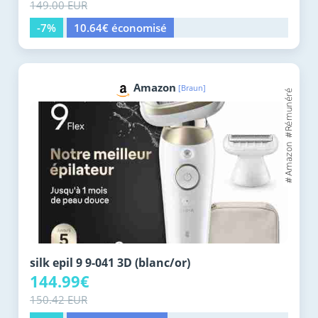
149.00 EUR
-7%
10.64€ économisé
Amazon
[Braun]
silk epil 9 9-041 3D (blanc/or)
144.99€
150.42 EUR