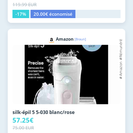
119.99 EUR
-17%
20.00€ économisé
Amazon
[Braun]
silk-épil 5 5-030 blanc/rose
57.25€
75.00 EUR