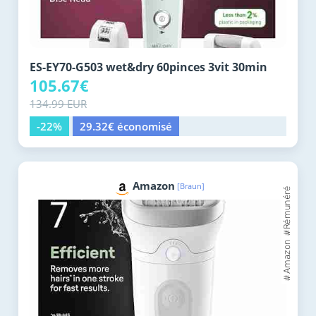
ES-EY70-G503 wet&dry 60pinces 3vit 30min
105.67€
134.99 EUR
-22%
29.32€ économisé
Amazon
[Braun]