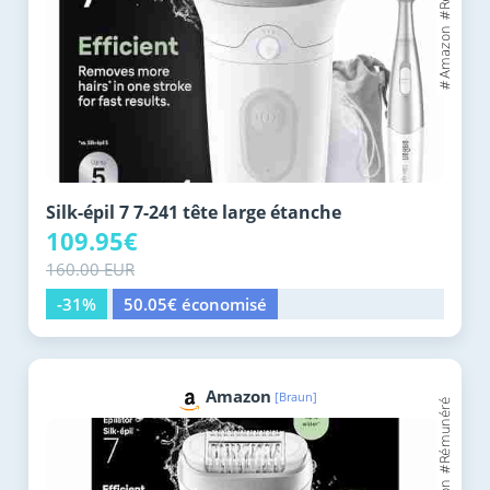
Silk-épil 7 7-241 tête large étanche
109.95€
160.00 EUR
-31%
50.05€ économisé
Amazon
[Braun]