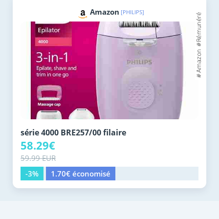
Amazon
[PHILIPS]
série 4000 BRE257/00 filaire
58.29€
59.99 EUR
-3%
1.70€ économisé