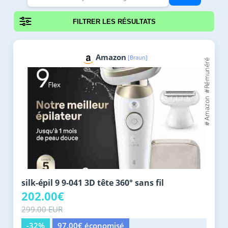
FILTRER LES RÉSULTATS
Amazon
[Braun]
silk-épil 9 9-041 3D tête 360° sans fil
202.00€
299.00 EUR
-32%
97.00€ économisé