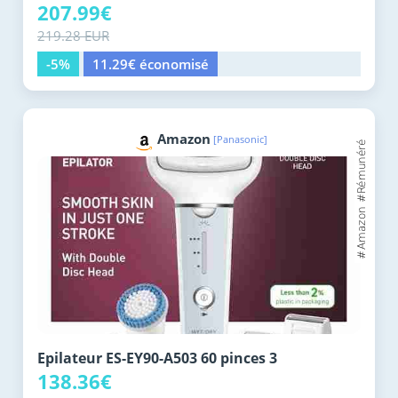
207.99€
219.28 EUR
-5%
11.29€ économisé
Amazon
[Panasonic]
Epilateur ES-EY90-A503 60 pinces 3
138.36€