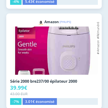
-4%
5.43€ économisé
Amazon
[PHILIPS]
Série 2000 bre237/00 épilateur 2000
39.99€
43.00 EUR
-7%
3.01€ économisé