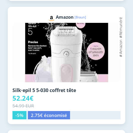
Amazon
[Braun]
Silk·epil 5 5-030 coffret tête
52.24€
54.99 EUR
-5%
2.75€ économisé