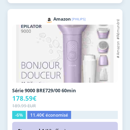
Amazon
[PHILIPS]
Série 9000 BRE729/00 60min
178.59€
189.99 EUR
-6%
11.40€ économisé