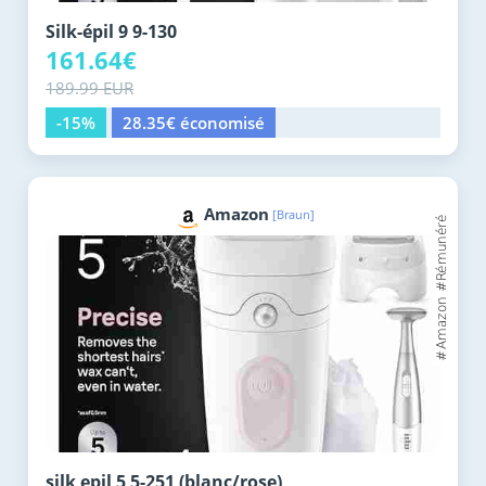
Silk-épil 9 9-130
161.64€
189.99 EUR
-15%
28.35€ économisé
Amazon
[Braun]
silk epil 5 5-251 (blanc/rose)