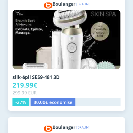
Boulanger
[BRAUN]
silk-épil SES9-481 3D
219.99€
299.99 EUR
-27%
80.00€ économisé
Boulanger
[BRAUN]