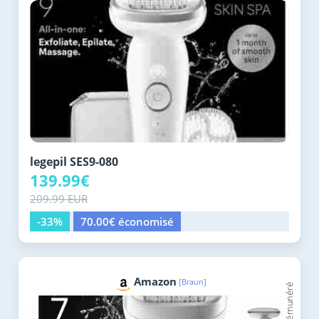
legepil SES9-080
139.99€
209.99 EUR
-33%
70.00€ économisé
Amazon
[Braun]