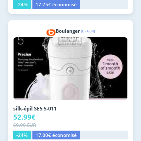
-24%
17.75€ économisé
Boulanger
[BRAUN]
silk-épil SE5 5-011
52.99€
69.99 EUR
-24%
17.00€ économisé