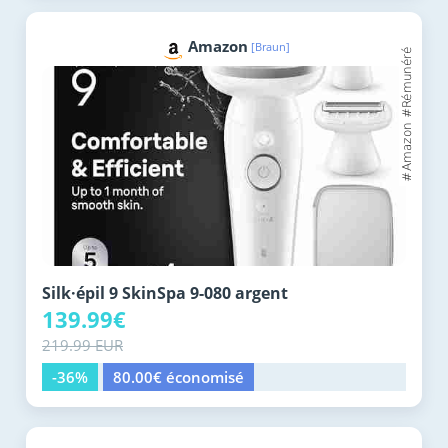
Amazon
[Braun]
Silk·épil 9 SkinSpa 9-080 argent
139.99€
219.99 EUR
-36%
80.00€ économisé