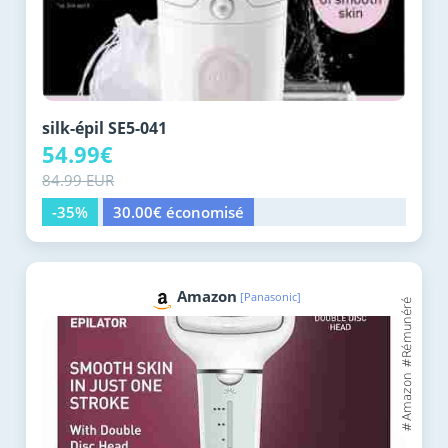
silk-épil SE5-041
54.99€
84.99 EUR
-35%
30.00€ économisé
Amazon
[Panasonic]