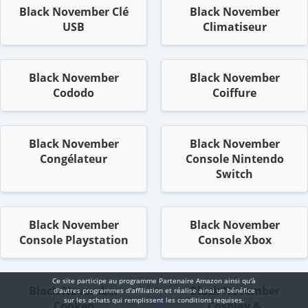
Black November Clé
Black November
USB
Climatiseur
Black November
Black November
Cododo
Coiffure
Black November
Black November
Congélateur
Console Nintendo
Switch
Black November
Black November
Console Playstation
Console Xbox
Ce site participe au programme Partenaire Αmazοn ainsi qu'à
Black November
Black November
d'autres programmes d'affiliation et réalise ainsi un bénéfice
sur les achats qui remplissent les conditions requises.
Cookeo
Cosplay &