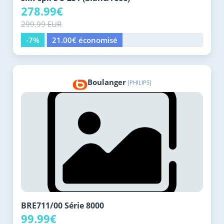
278.99€
299.99 EUR
-7%
21.00€ économisé
Boulanger
[PHILIPS]
BRE711/00 Série 8000
99.99€