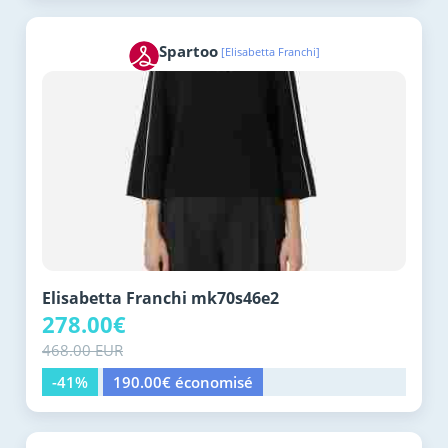
Spartoo
[Elisabetta Franchi]
Elisabetta Franchi mk70s46e2
278.00€
468.00 EUR
-41%
190.00€ économisé