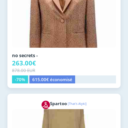
no secrets -
263.00€
878.00 EUR
-70%
615.00€ économisé
Spartoo
[That's Alyki]