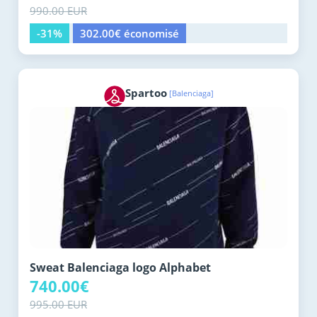
990.00 EUR
-31%
302.00€ économisé
Spartoo
[Balenciaga]
Sweat Balenciaga logo Alphabet
740.00€
995.00 EUR