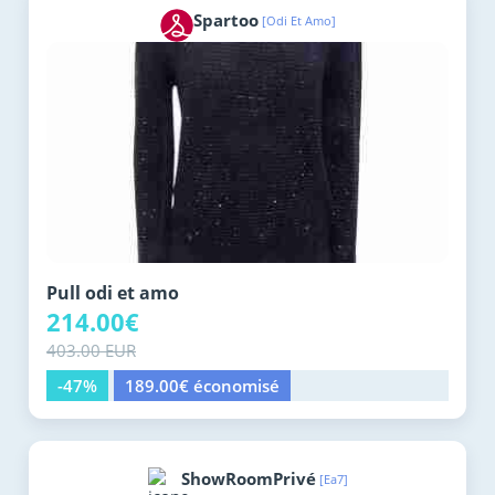
Spartoo
[Odi Et Amo]
Pull odi et amo
214.00€
403.00 EUR
-47%
189.00€ économisé
ShowRoomPrivé
[Ea7]