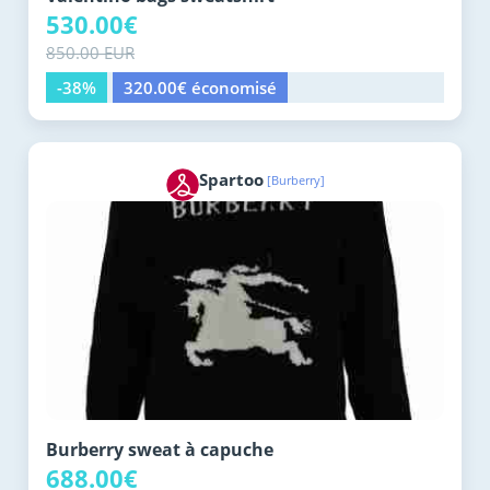
530.00€
850.00 EUR
-38%
320.00€ économisé
Spartoo
[Burberry]
Burberry sweat à capuche
688.00€