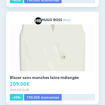
-48%
190.00€ économisé
HUGO BOSS
[Boss]
Blazer sans manches laine mélangée
209.00€
399.00 EUR
-48%
190.00€ économisé