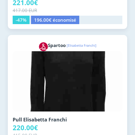
221.00€
417.00 EUR
-47%
196.00€ économisé
Spartoo
[Elisabetta Franchi]
Pull Elisabetta Franchi
220.00€