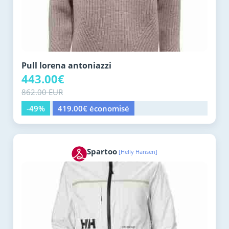
Pull lorena antoniazzi
443.00€
862.00 EUR
-49%
419.00€ économisé
Spartoo
[Helly Hansen]