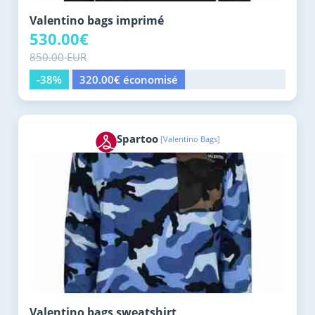
Valentino bags imprimé
530.00€
850.00 EUR
-38%
320.00€ économisé
Spartoo
[Valentino Bags]
Valentino bags sweatshirt