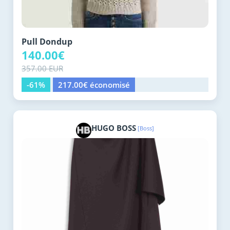
Pull Dondup
140.00€
357.00 EUR
-61%
217.00€ économisé
HUGO BOSS
[Boss]