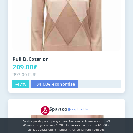
Pull D. Exterior
209.00€
393.00 EUR
-47%
184.00€ économisé
Spartoo
[Joseph Ribkoff]
Ce site participe au programme Partenaire Αmazοn ainsi qu'à
d'autres programmes d'affiliation et réalise ainsi un bénéfice
sur les achats qui remplissent les conditions requises.