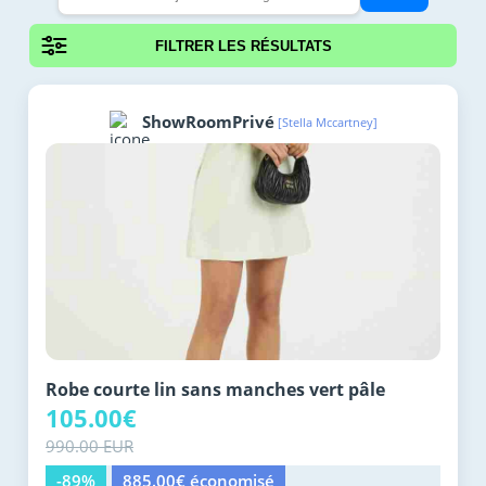
FILTRER LES RÉSULTATS
ShowRoomPrivé
[Stella Mccartney]
Robe courte lin sans manches vert pâle
105.00€
990.00 EUR
-89%
885.00€ économisé