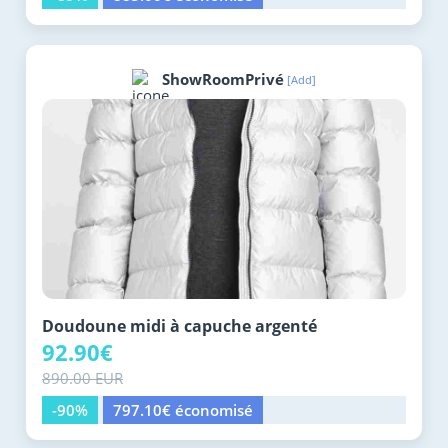
ShowRoomPrivé
[Add]
Doudoune midi à capuche argenté
92.90€
890.00 EUR
-90%
797.10€ économisé