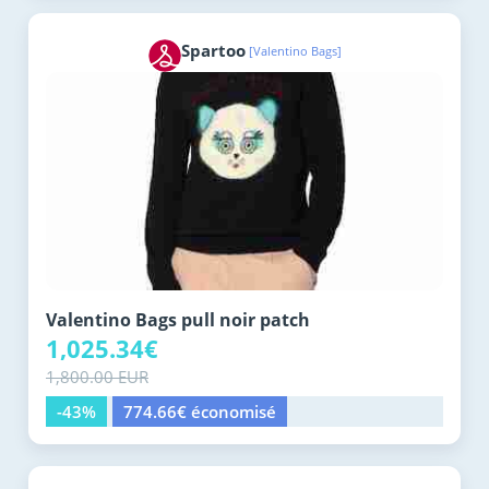
Spartoo
[Valentino Bags]
Valentino Bags pull noir patch
1,025.34€
1,800.00 EUR
-43%
774.66€ économisé