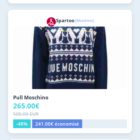
Spartoo
[Moschino]
Pull Moschino
265.00€
506.00 EUR
-48%
241.00€ économisé