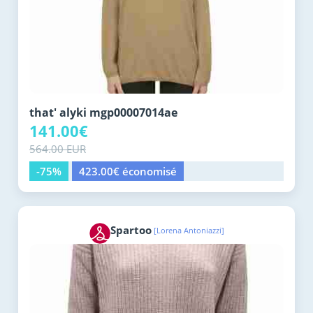
that' alyki mgp00007014ae
141.00€
564.00 EUR
-75%
423.00€ économisé
Spartoo
[Lorena Antoniazzi]