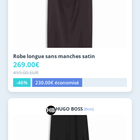
Robe longue sans manches satin
269.00€
499.00 EUR
-46%
230.00€ économisé
HUGO BOSS
[Boss]