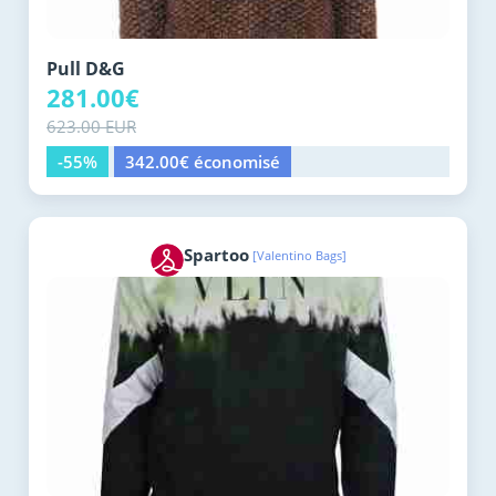
Pull D&G
281.00€
623.00 EUR
-55%
342.00€ économisé
Spartoo
[Valentino Bags]