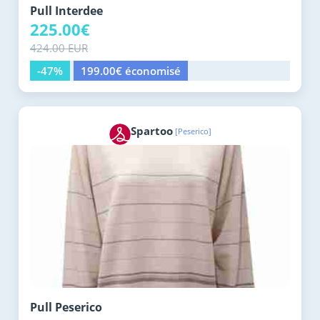
Pull Interdee
225.00€
424.00 EUR
-47%
199.00€ économisé
Spartoo
[Peserico]
Pull Peserico