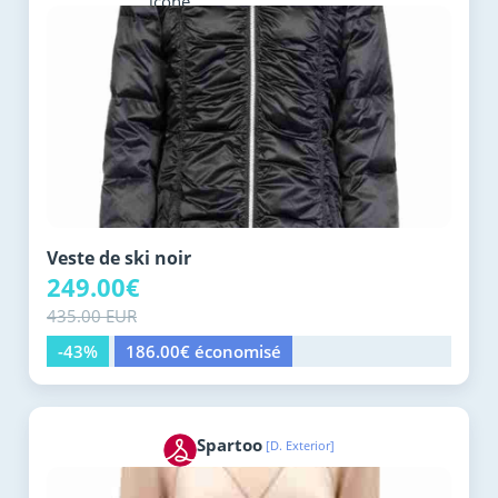
Veste de ski noir
249.00€
435.00 EUR
-43%
186.00€ économisé
Spartoo
[D. Exterior]