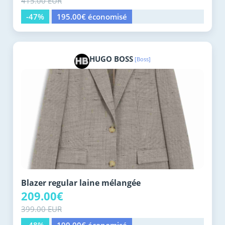
415.00 EUR
-47%
195.00€ économisé
HUGO BOSS
[Boss]
Blazer regular laine mélangée
209.00€
399.00 EUR