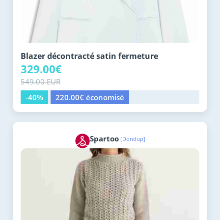
Blazer décontracté satin fermeture
329.00€
549.00 EUR
-40%
220.00€ économisé
Spartoo
[Dondup]