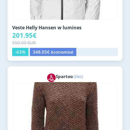
Veste Helly Hansen w lumines
201.95€
550.00 EUR
-63%
348.05€ économisé
Spartoo
[D&G]