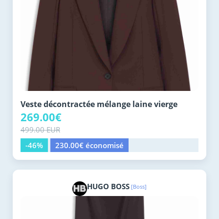
Veste décontractée mélange laine vierge
269.00€
499.00 EUR
-46%
230.00€ économisé
HUGO BOSS
[Boss]