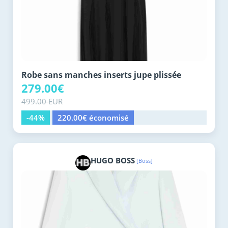
Robe sans manches inserts jupe plissée
279.00€
499.00 EUR
-44%
220.00€ économisé
HUGO BOSS
[Boss]