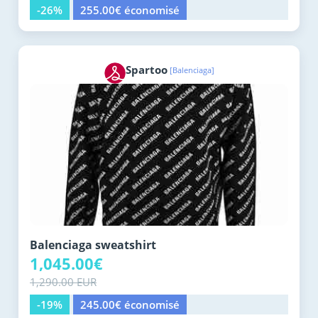
-26%
255.00€ économisé
Spartoo
[Balenciaga]
Balenciaga sweatshirt
1,045.00€
1,290.00 EUR
-19%
245.00€ économisé