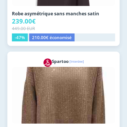
Robe asymétrique sans manches satin
239.00€
449.00 EUR
-47%
210.00€ économisé
Spartoo
[Interdee]