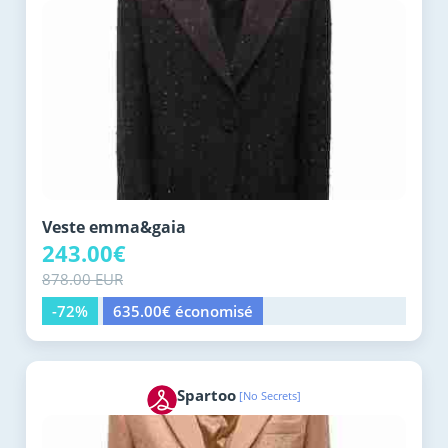
Veste emma&gaia
243.00€
878.00 EUR
-72%
635.00€ économisé
Spartoo
[No Secrets]