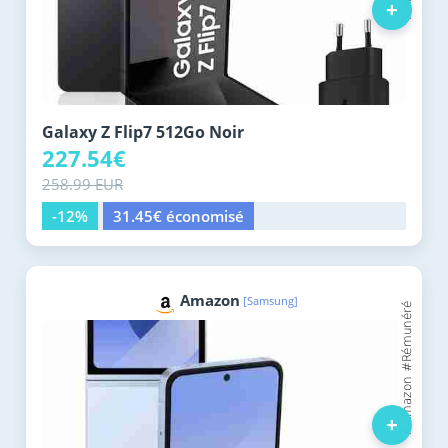
+
Galaxy Z Flip7 512Go Noir
227.54€
258.99 EUR
-12%
31.45€ économisé
Amazon
[Samsung]
+