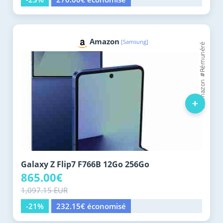
Amazon
[Samsung]
+
Galaxy Z Flip7 F766B 12Go 256Go
865.00€
1,097.15 EUR
-21%
232.15€ économisé