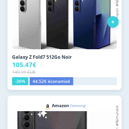
+
Galaxy Z Fold7 512Go Noir
105.47€
149.99 EUR
-30%
44.52€ économisé
Amazon
[Samsung]