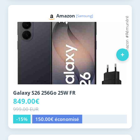
Amazon
[Samsung]
+
Galaxy S26 256Go 25W FR
849.00€
999.00 EUR
-15%
150.00€ économisé