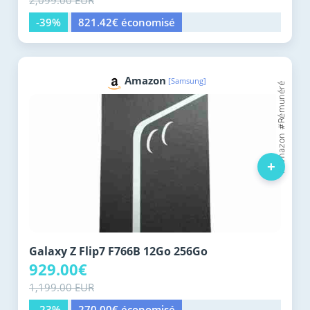
2,099.00 EUR
-39%
821.42€ économisé
Amazon
[Samsung]
+
Galaxy Z Flip7 F766B 12Go 256Go
929.00€
1,199.00 EUR
-23%
270.00€ économisé