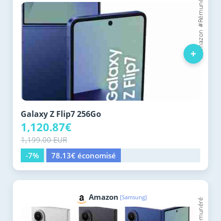
+
Galaxy Z Flip7 256Go
1,120.87€
1,199.00 EUR
-7%
78.13€ économisé
Amazon
[Samsung]