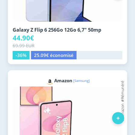
Galaxy Z Flip 6 256Go 12Go 6,7" 50mp
44.90€
69.99 EUR
-36%
25.09€ économisé
Amazon
[Samsung]
+