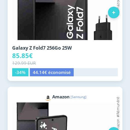
+
Galaxy Z Fold7 256Go 25W
85.85€
129.99 EUR
-34%
44.14€ économisé
Amazon
[Samsung]