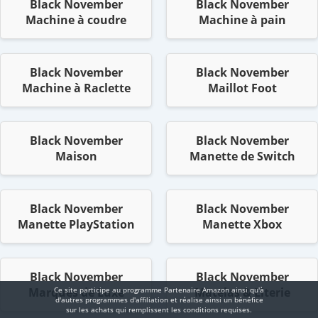
Black November
Black November
Machine à coudre
Machine à pain
Black November
Black November
Machine à Raclette
Maillot Foot
Black November
Black November
Maison
Manette de Switch
Black November
Black November
Manette PlayStation
Manette Xbox
Black November
Black November
Marques de Luxe
Matelas & Literie
Ce site participe au programme Partenaire Αmazοn ainsi qu'à
d'autres programmes d'affiliation et réalise ainsi un bénéfice
sur les achats qui remplissent les conditions requises.