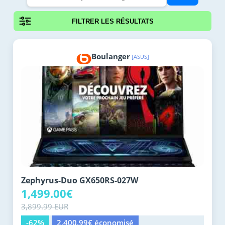
FILTRER LES RÉSULTATS
Boulanger
[ASUS]
Zephyrus-Duo GX650RS-027W
1,499.00€
3,899.99 EUR
-62%
2,400.99€ économisé