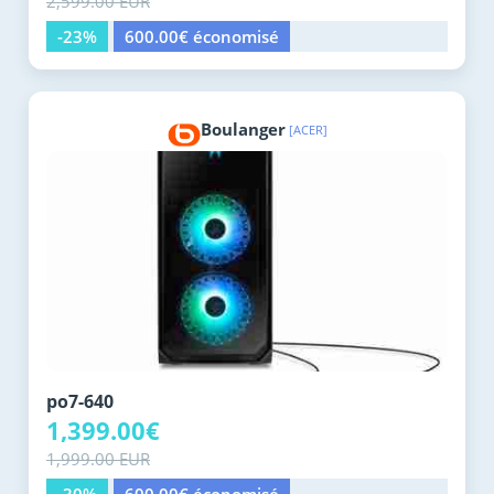
2,599.00 EUR
-23%
600.00€ économisé
Boulanger
[ACER]
po7-640
1,399.00€
1,999.00 EUR