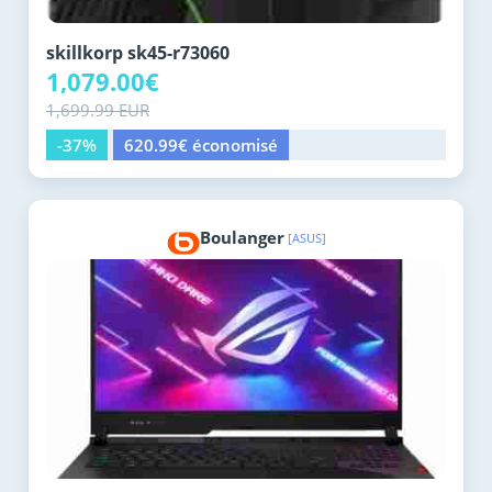
skillkorp sk45-r73060
1,079.00€
1,699.99 EUR
-37%
620.99€ économisé
Boulanger
[ASUS]