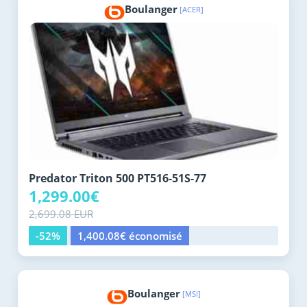
Boulanger
[ACER]
Predator Triton 500 PT516-51S-77
1,299.00€
2,699.08 EUR
-52%
1,400.08€ économisé
Boulanger
[MSI]