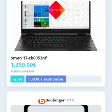
omen 17-ck0053nf
1,399.00€
1,899.00 EUR
-26%
500.00€ économisé
Boulanger
[ACER]