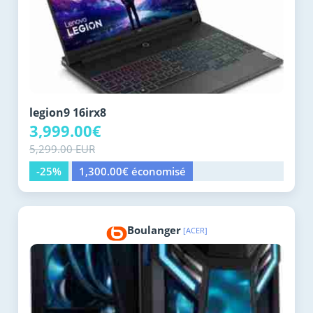
legion9 16irx8
3,999.00€
5,299.00 EUR
-25%
1,300.00€ économisé
Boulanger
[ACER]