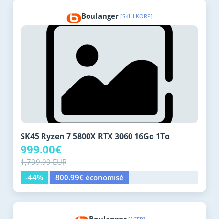
Boulanger
[SKILLKORP]
SK45 Ryzen 7 5800X RTX 3060 16Go 1To
999.00€
1,799.99 EUR
-44%
800.99€ économisé
Boulanger
[ACER]