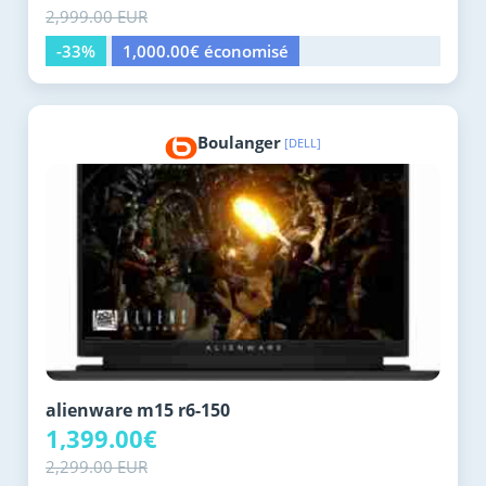
2,999.00 EUR
-33%
1,000.00€ économisé
Boulanger
[DELL]
alienware m15 r6-150
1,399.00€
2,299.00 EUR