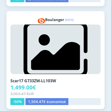
Boulanger
[ASUS]
Scar17 G733ZW-LL103W
1,499.00€
3,003.47 EUR
-50%
1,504.47€ économisé