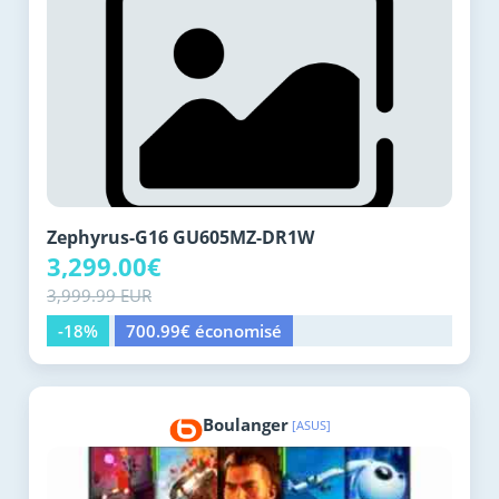
Zephyrus-G16 GU605MZ-DR1W
3,299.00€
3,999.99 EUR
-18%
700.99€ économisé
Boulanger
[ASUS]