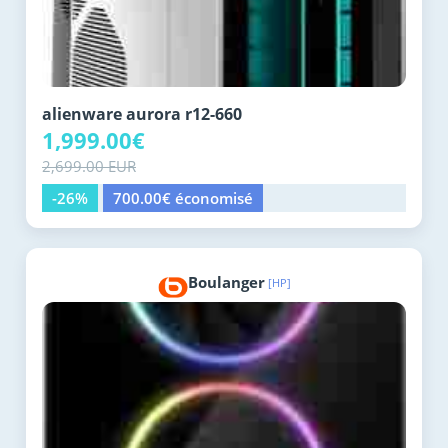
alienware aurora r12-660
1,999.00€
2,699.00 EUR
-26%
700.00€ économisé
Boulanger
[HP]