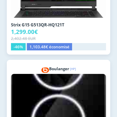
Strix G15 G513QR-HQ121T
1,299.00€
2,402.48 EUR
-46%
1,103.48€ économisé
Boulanger
[HP]