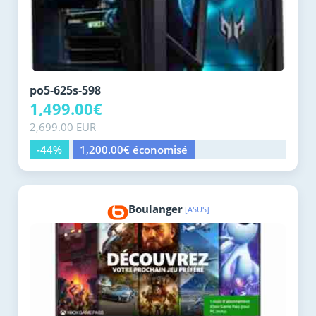
po5-625s-598
1,499.00€
2,699.00 EUR
-44%
1,200.00€ économisé
Boulanger
[ASUS]