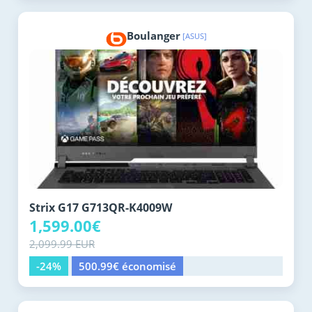
Boulanger
[ASUS]
Strix G17 G713QR-K4009W
1,599.00€
2,099.99 EUR
-24%
500.99€ économisé