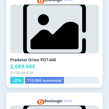
Predator Orion PO7-640
2,089.00€
2,799.00 EUR
-25%
710.00€ économisé
Boulanger
[ASUS]