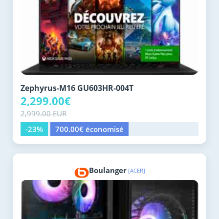
Zephyrus-M16 GU603HR-004T
2,299.00€
2,999.00 EUR
-23%
700.00€ économisé
Boulanger
[ACER]