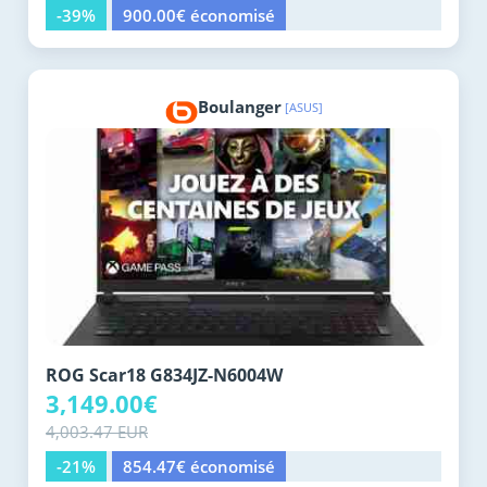
-39%
900.00€ économisé
Boulanger
[ASUS]
ROG Scar18 G834JZ-N6004W
3,149.00€
4,003.47 EUR
-21%
854.47€ économisé