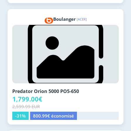
Boulanger
[ACER]
Predator Orion 5000 PO5-650
1,799.00€
2,599.99 EUR
-31%
800.99€ économisé