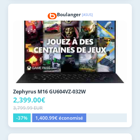
Boulanger
[ASUS]
Zephyrus M16 GU604VZ-032W
2,399.00€
3,799.99 EUR
-37%
1,400.99€ économisé