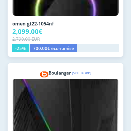
omen gt22-1054nf
2,099.00€
2,799.00 EUR
-25%
700.00€ économisé
Boulanger
[SKILLKORP]