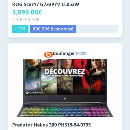
ROG Scar17 G733PYV-LL052W
3,899.00€
4,499.99 EUR
-13%
600.99€ économisé
Boulanger
[ACER]
Predator Helios 300 PH315-54-979S