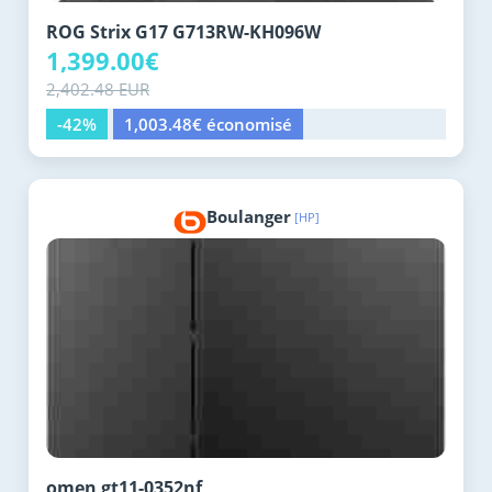
ROG Strix G17 G713RW-KH096W
1,399.00€
2,402.48 EUR
-42%
1,003.48€ économisé
Boulanger
[HP]
omen gt11-0352nf