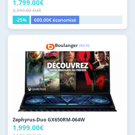
1,799.00€
2,399.00 EUR
-25%
600.00€ économisé
Boulanger
[ASUS]
Zephyrus-Duo GX650RM-064W
1,999.00€