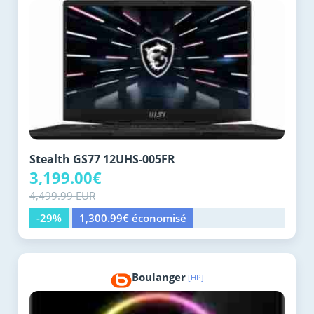
Stealth GS77 12UHS-005FR
3,199.00€
4,499.99 EUR
-29%
1,300.99€ économisé
Boulanger
[HP]