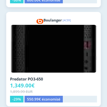
-30%
600.00€ économisé
Boulanger
[ACER]
Predator PO3-650
1,349.00€
1,899.99 EUR
-29%
550.99€ économisé