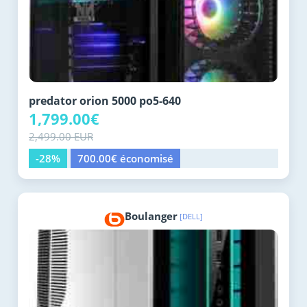
predator orion 5000 po5-640
1,799.00€
2,499.00 EUR
-28%
700.00€ économisé
Boulanger
[DELL]