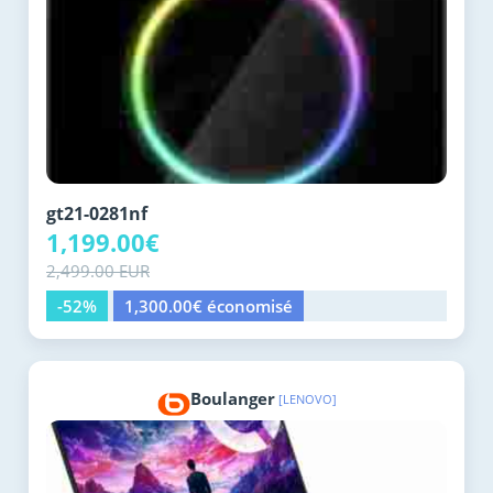
gt21-0281nf
1,199.00€
2,499.00 EUR
-52%
1,300.00€ économisé
Boulanger
[LENOVO]