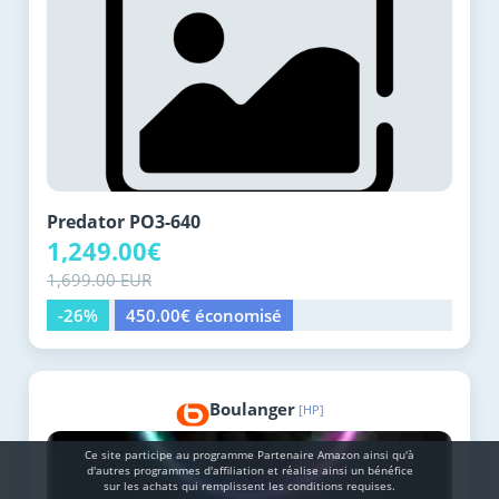
Predator PO3-640
1,249.00€
1,699.00 EUR
-26%
450.00€ économisé
Boulanger
[HP]
Ce site participe au programme Partenaire Αmazοn ainsi qu'à
d'autres programmes d'affiliation et réalise ainsi un bénéfice
sur les achats qui remplissent les conditions requises.