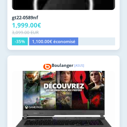
gt22-0589nf
1,999.00€
3,099.00 EUR
-35%
1,100.00€ économisé
Boulanger
[ASUS]