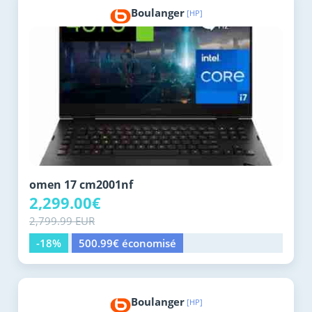
Boulanger
[HP]
omen 17 cm2001nf
2,299.00€
2,799.99 EUR
-18%
500.99€ économisé
Boulanger
[HP]