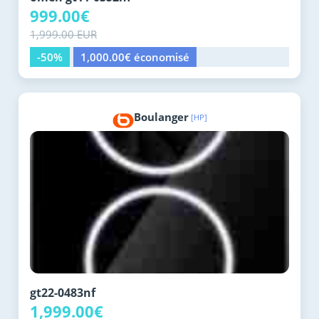
999.00€
1,999.00 EUR
-50%
1,000.00€ économisé
Boulanger
[HP]
gt22-0483nf
1,999.00€