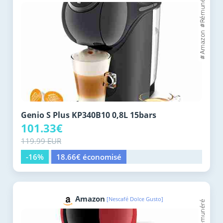
Genio S Plus KP340B10 0,8L 15bars
101.33€
119.99 EUR
-16%
18.66€ économisé
Amazon
[Nescafé Dolce Gusto]