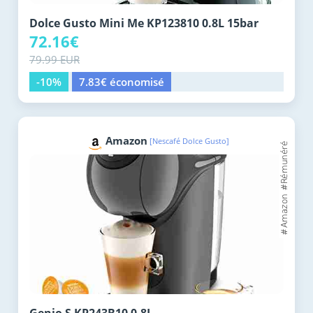
Dolce Gusto Mini Me KP123810 0.8L 15bar
72.16€
79.99 EUR
-10%
7.83€ économisé
Amazon
[Nescafé Dolce Gusto]