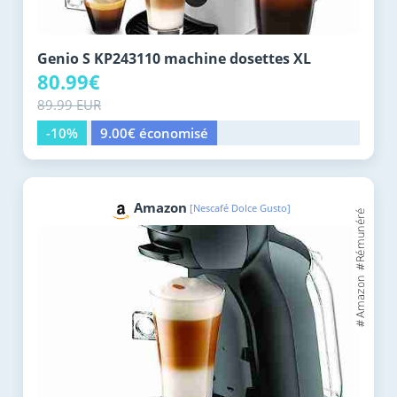
Genio S KP243110 machine dosettes XL
80.99€
89.99 EUR
-10%
9.00€ économisé
Amazon
[Nescafé Dolce Gusto]