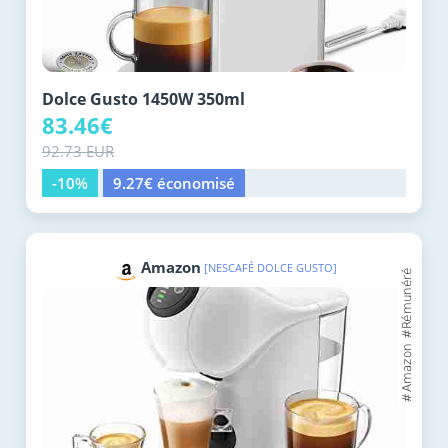
Dolce Gusto 1450W 350ml
83.46€
92.73 EUR
-10%
9.27€ économisé
Amazon
[NESCAFÉ DOLCE GUSTO]