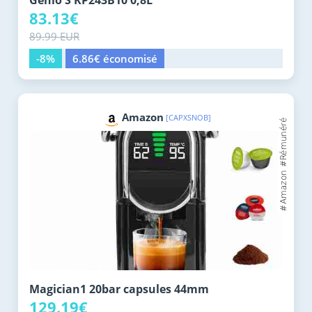
Genio S KP243B10 0,8L
83.13€
89.99 EUR
-8%
6.86€ économisé
Amazon
[CAPXSNOB]
Magician1 20bar capsules 44mm
129.19€