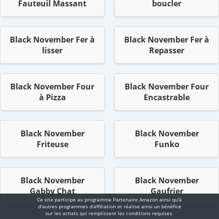
Fauteuil Massant
boucler
Black November Fer à
Black November Fer à
lisser
Repasser
Black November Four
Black November Four
à Pizza
Encastrable
Black November
Black November
Friteuse
Funko
Black November
Black November
Gabby Chat
Gaufrier
Ce site participe au programme Partenaire Αmazοn ainsi qu'à
d'autres programmes d'affiliation et réalise ainsi un bénéfice
sur les achats qui remplissent les conditions requises.