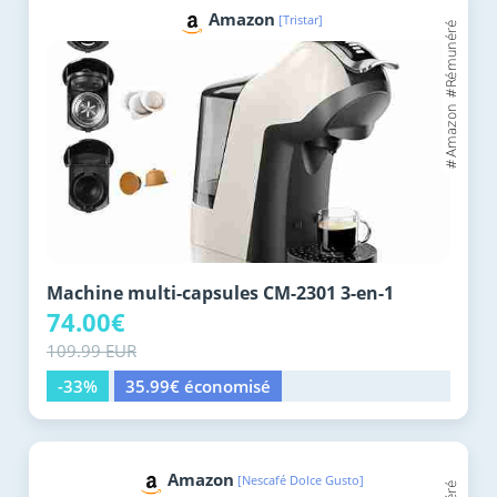
Amazon
[Tristar]
Machine multi-capsules CM-2301 3-en-1
74.00€
109.99 EUR
-33%
35.99€ économisé
Amazon
[Nescafé Dolce Gusto]