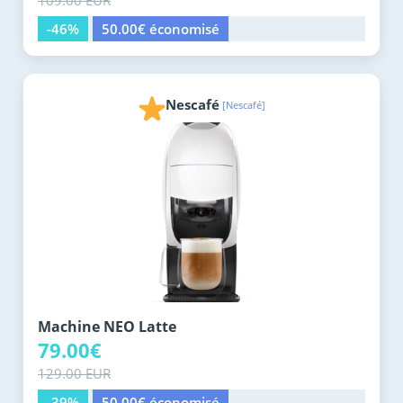
109.00 EUR
-46%
50.00€ économisé
Nescafé
[Nescafé]
Machine NEO Latte
79.00€
129.00 EUR
-39%
50.00€ économisé