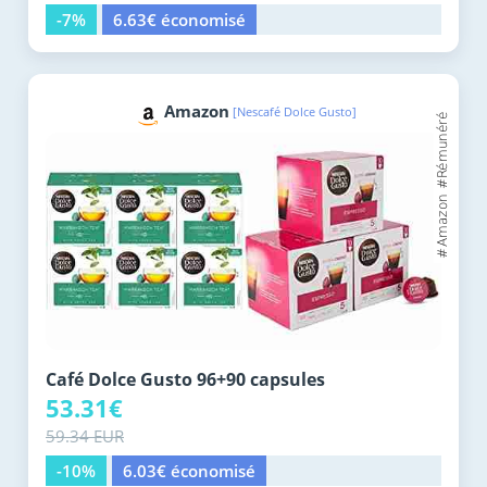
-7%
6.63€ économisé
Amazon
[Nescafé Dolce Gusto]
Café Dolce Gusto 96+90 capsules
53.31€
59.34 EUR
-10%
6.03€ économisé