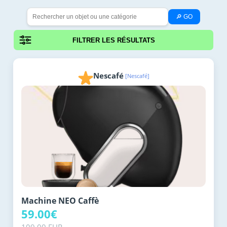
🔎 GO
FILTRER LES RÉSULTATS
Nescafé
[Nescafé]
Machine NEO Caffè
59.00€