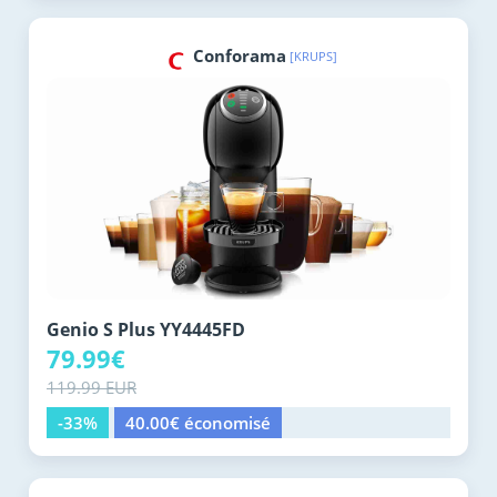
Conforama
[KRUPS]
Genio S Plus YY4445FD
79.99€
119.99 EUR
-33%
40.00€ économisé