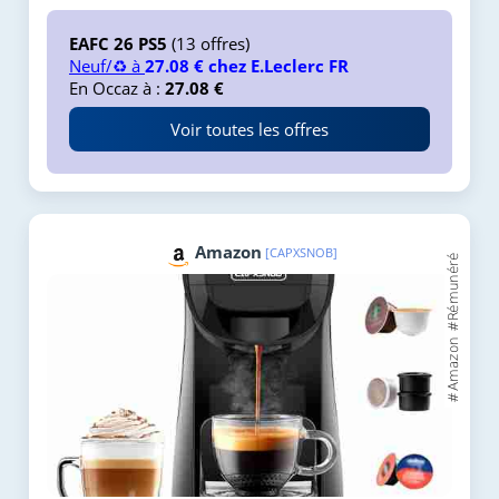
EAFC 26 PS5
(13 offres)
Neuf/♻️ à
27.08 € chez E.Leclerc FR
En Occaz à :
27.08 €
Voir toutes les offres
Amazon
[CAPXSNOB]