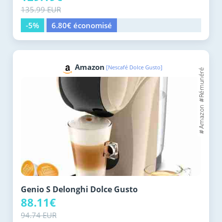
135.99 EUR
-5%
6.80€ économisé
Amazon
[Nescafé Dolce Gusto]
Genio S Delonghi Dolce Gusto
88.11€
94.74 EUR