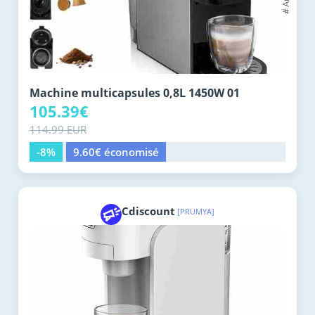
Machine multicapsules 0,8L 1450W 01
105.39€
114.99 EUR
-8%
9.60€ économisé
Cdiscount
[PRUMYA]