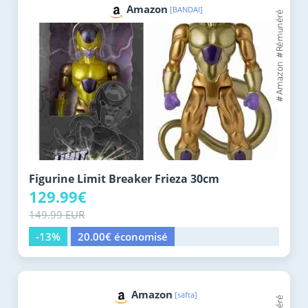
Amazon
[BANDAI]
Figurine Limit Breaker Frieza 30cm
129.99€
149.99 EUR
-13%
20.00€ économisé
Amazon
[safta]