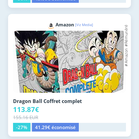
Amazon
[Viz Media]
Dragon Ball Coffret complet
113.87€
155.16 EUR
-27%
41.29€ économisé