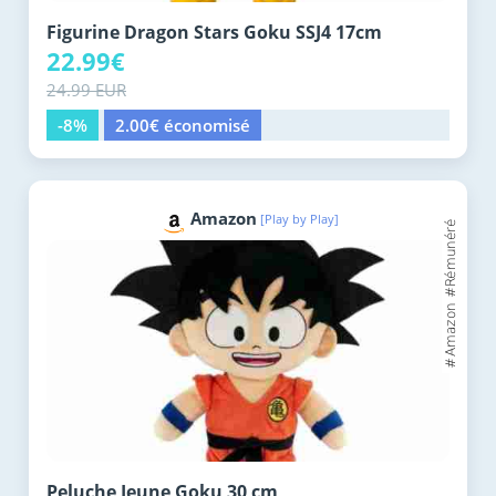
Figurine Dragon Stars Goku SSJ4 17cm
22.99€
24.99 EUR
-8%
2.00€ économisé
Amazon
[Play by Play]
Peluche Jeune Goku 30 cm