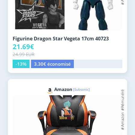
Figurine Dragon Star Vegeta 17cm 40723
21.69€
24.99 EUR
-13%
3.30€ économisé
Amazon
[Subsonic]