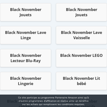
Black November
Black November
Jouets
Jouets
Black November Lave
Black November Lave
Linge
Vaisselle
Black November
Black November LEGO
Lecteur Blu-Ray
Black November
Black November Lit
Lingerie
bébé
Ce site participe au programme Partenaire Αmazοn ainsi qu'à
Black November Lit
Black November
d'autres programmes d'affiliation et réalise ainsi un bénéfice
sur les achats qui remplissent les conditions requises.
cabane
Loisirs créatifs