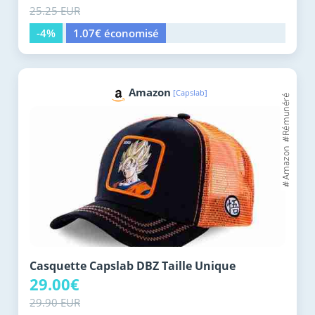
25.25 EUR
-4%
1.07€ économisé
Amazon
[Capslab]
Casquette Capslab DBZ Taille Unique
29.00€
29.90 EUR