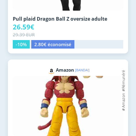
Pull plaid Dragon Ball Z oversize adulte
26.59€
29.39 EUR
-10%
2.80€ économisé
Amazon
[BANDAI]