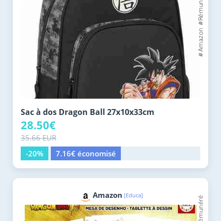
Sac à dos Dragon Ball 27x10x33cm
28.50€
35.66 EUR
-20%
7.16€ économisé
Amazon
[Educa]