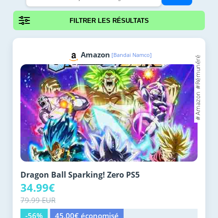
FILTRER LES RÉSULTATS
Amazon
[Bandai Namco]
Dragon Ball Sparking! Zero PS5
34.99€
79.99 EUR
-56%
45.00€ économisé