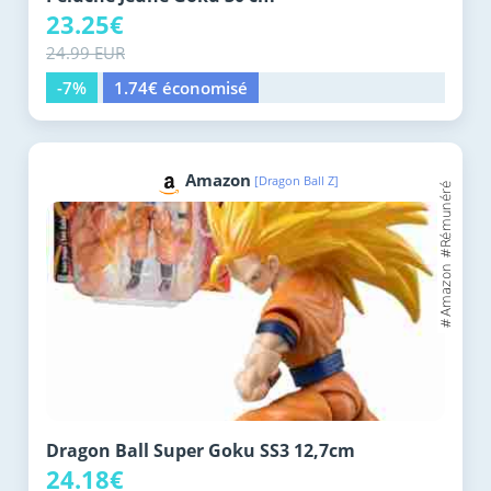
23.25€
24.99 EUR
-7%
1.74€ économisé
Amazon
[Dragon Ball Z]
Dragon Ball Super Goku SS3 12,7cm
24.18€