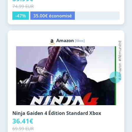
74.99 EUR
-47%
35.00€ économisé
Amazon
[Xbox]
+
Ninja Gaiden 4 Édition Standard Xbox
36.41€
69.99 EUR