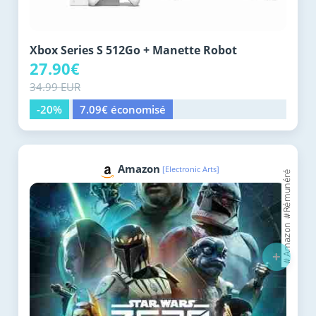
Xbox Series S 512Go + Manette Robot
27.90€
34.99 EUR
-20%
7.09€ économisé
Amazon
[Electronic Arts]
+