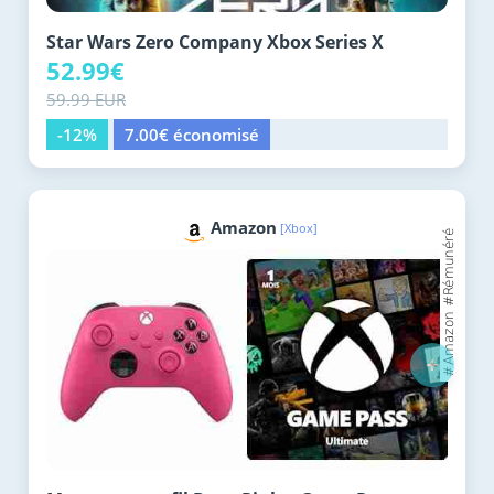
Star Wars Zero Company Xbox Series X
52.99€
59.99 EUR
-12%
7.00€ économisé
Amazon
[Xbox]
+