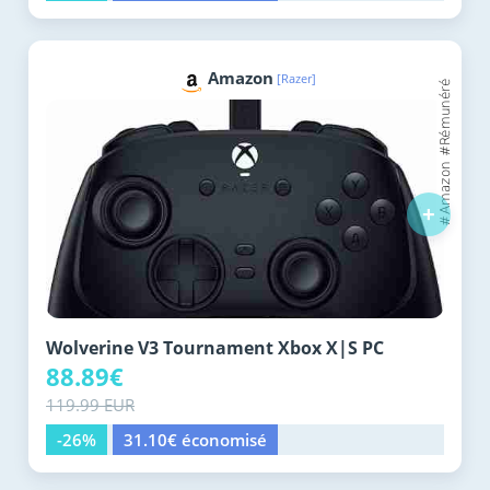
Amazon
[Razer]
+
Wolverine V3 Tournament Xbox X|S PC
88.89€
119.99 EUR
-26%
31.10€ économisé