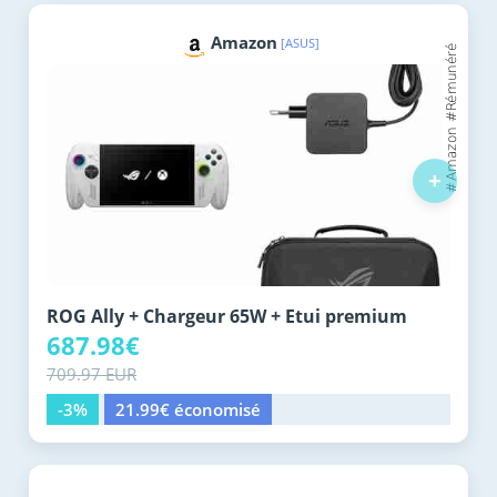
Amazon
[ASUS]
+
ROG Ally + Chargeur 65W + Etui premium
687.98€
709.97 EUR
-3%
21.99€ économisé