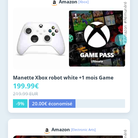
Amazon
[Xbox]
+
Manette Xbox robot white +1 mois Game
199.99€
219.99 EUR
-9%
20.00€ économisé
Amazon
[Electronic Arts]