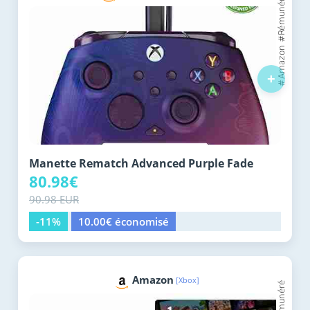
+
Manette Rematch Advanced Purple Fade
80.98€
90.98 EUR
-11%
10.00€ économisé
Amazon
[Xbox]