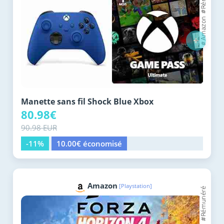
+
Manette sans fil Shock Blue Xbox
80.98€
90.98 EUR
-11%
10.00€ économisé
Amazon
[Playstation]