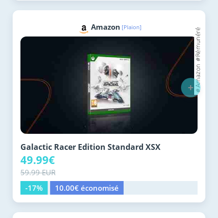
Amazon
[Plaion]
+
Galactic Racer Edition Standard XSX
49.99€
59.99 EUR
-17%
10.00€ économisé