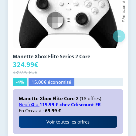
+
Manette Xbox Elite Series 2 Core
324.99€
339.99 EUR
-4%
15.00€ économisé
Manette Xbox Elite Core 2
(18 offres)
Neuf/♻️ à
119.99 € chez Cdiscount FR
En Occaz à :
69.99 €
Voir toutes les offres