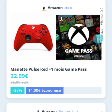
Amazon
[Xbox]
+
Manette Pulse Red +1 mois Game Pass
22.99€
36.99 EUR
-38%
14.00€ économisé
Amazon
[Electronic Arts]