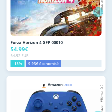
+
Forza Horizon 4 GFP-00010
54.99€
64.92 EUR
-15%
9.93€ économisé
Amazon
[Xbox]