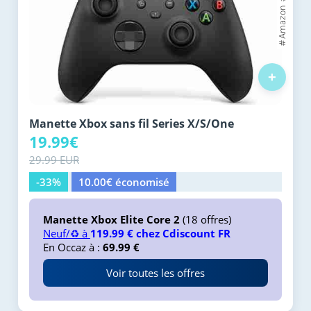
+
Manette Xbox sans fil Series X/S/One
19.99€
29.99 EUR
-33%
10.00€ économisé
Manette Xbox Elite Core 2
(18 offres)
Neuf/♻️ à
119.99 € chez Cdiscount FR
En Occaz à :
69.99 €
Voir toutes les offres