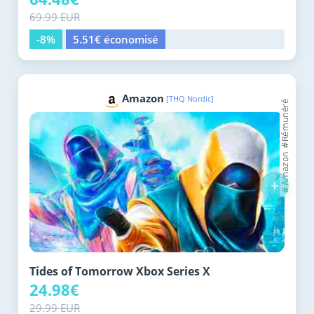
69.99 EUR
-8%
5.51€ économisé
Amazon
[THQ Nordic]
+
Tides of Tomorrow Xbox Series X
24.98€
29.99 EUR