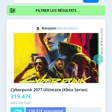
FILTRER LES RÉSULTATS
Amazon
[Bandai Namco]
+
Cyberpunk 2077 Ultimate (Xbox Series)
319.47€
449.99 EUR
-29%
130.52€ économisé