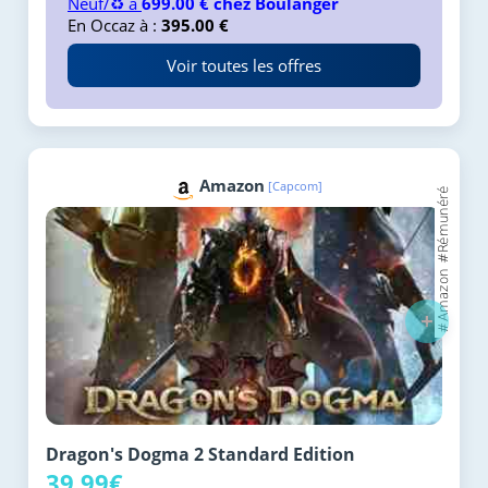
Neuf/♻️ à
699.00 € chez Boulanger
En Occaz à :
395.00 €
Voir toutes les offres
Amazon
[Capcom]
+
Dragon's Dogma 2 Standard Edition
39.99€