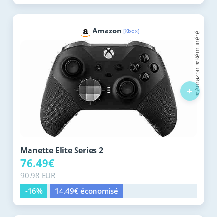
Amazon
[Xbox]
+
Manette Elite Series 2
76.49€
90.98 EUR
-16%
14.49€ économisé