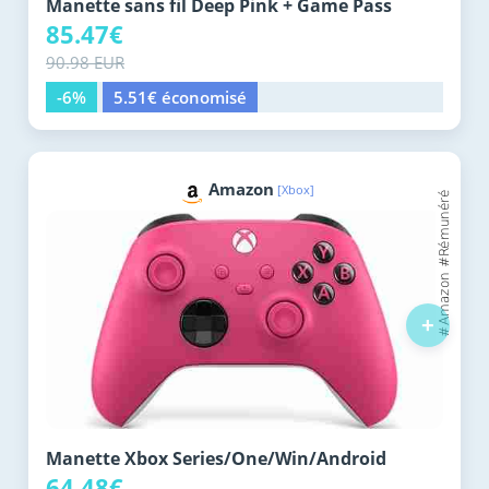
Manette sans fil Deep Pink + Game Pass
85.47€
90.98 EUR
-6%
5.51€ économisé
Amazon
[Xbox]
+
Manette Xbox Series/One/Win/Android
64.48€