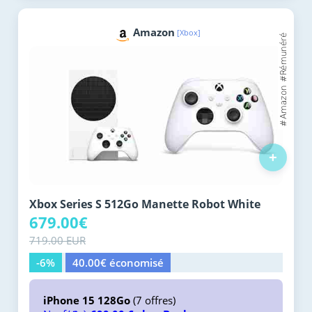
Amazon
[Xbox]
+
Xbox Series S 512Go Manette Robot White
679.00€
719.00 EUR
-6%
40.00€ économisé
iPhone 15 128Go
(7 offres)