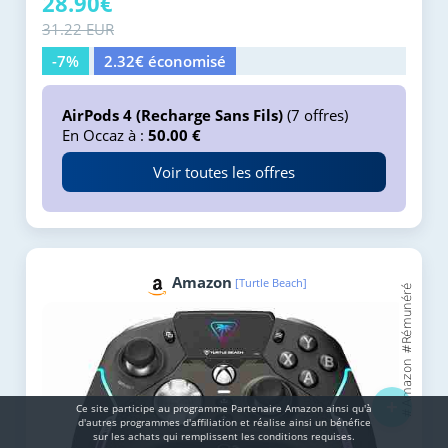
28.90€
31.22 EUR
-7%
2.32€ économisé
AirPods 4 (Recharge Sans Fils)
(7 offres)
En Occaz à :
50.00 €
Voir toutes les offres
Amazon
[Turtle Beach]
+
Ce site participe au programme Partenaire Αmazοn ainsi qu'à
d'autres programmes d'affiliation et réalise ainsi un bénéfice
sur les achats qui remplissent les conditions requises.