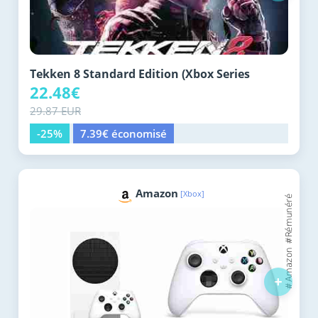
Tekken 8 Standard Edition (Xbox Series
22.48€
29.87 EUR
-25%
7.39€ économisé
Amazon
[Xbox]
+