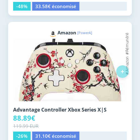
-48%
33.58€ économisé
Amazon
[PowerA]
+
Advantage Controller Xbox Series X|S
88.89€
119.99 EUR
-26%
31.10€ économisé