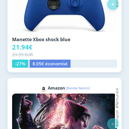
+
Manette Xbox shock blue
21.94€
29.99 EUR
-27%
8.05€ économisé
Amazon
[Bandai Namco]
+