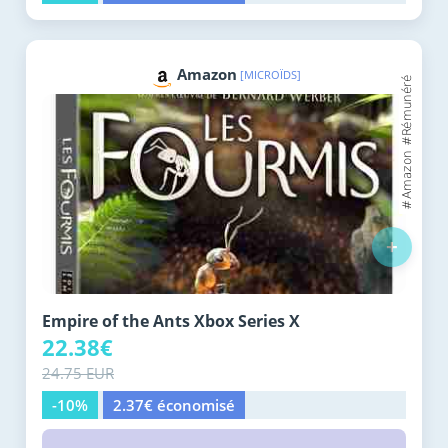
Amazon
[MICROÏDS]
+
Empire of the Ants Xbox Series X
22.38€
24.75 EUR
-10%
2.37€ économisé