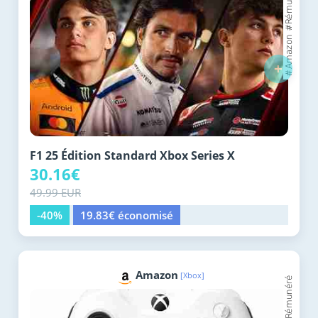
+
F1 25 Édition Standard Xbox Series X
30.16€
49.99 EUR
-40%
19.83€ économisé
Amazon
[Xbox]