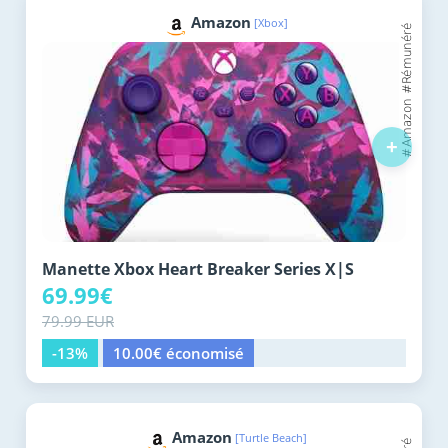
Amazon
[Xbox]
+
Manette Xbox Heart Breaker Series X|S
69.99€
79.99 EUR
-13%
10.00€ économisé
Amazon
[Turtle Beach]