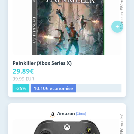
+
Painkiller (Xbox Series X)
29.89€
39.99 EUR
-25%
10.10€ économisé
Amazon
[Xbox]