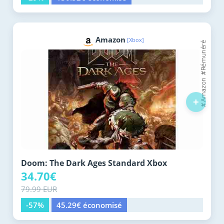
Amazon
[Xbox]
+
Doom: The Dark Ages Standard Xbox
34.70€
79.99 EUR
-57%
45.29€ économisé