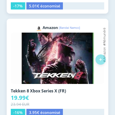
-17%
5.01€ économisé
Amazon
[Bandai Namco]
+
Tekken 8 Xbox Series X (FR)
19.99€
23.94 EUR
-16%
3.95€ économisé