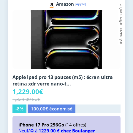
Amazon
[Apple]
Apple ipad pro 13 pouces (m5) : écran ultra
retina xdr verre nano-t...
1,229.00€
1,329.00 EUR
-8%
100.00€ économisé
iPhone 17 Pro 256Go
(14 offres)
Neuf/♻️ à
1229.00 € chez Boulanger