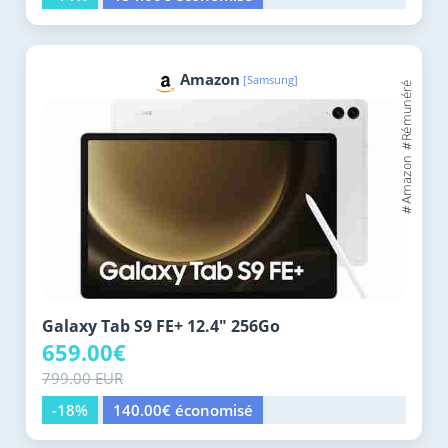
Amazon
[Samsung]
Galaxy Tab S9 FE+ 12.4" 256Go
659.00€
799.00 EUR
-18%
140.00€ économisé