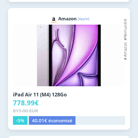
Amazon
[Apple]
iPad Air 11 (M4) 128Go
778.99€
819.00 EUR
-5%
40.01€ économisé