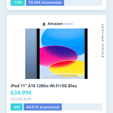
-10%
70.00€ économisé
Amazon
[Apple]
iPad 11" A16 128Go Wi‑Fi+5G Bleu
634.99€
679.00 EUR
-6%
44.01€ économisé