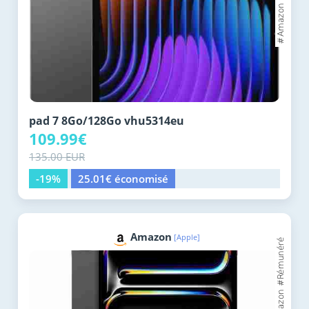
pad 7 8Go/128Go vhu5314eu
109.99€
135.00 EUR
-19%
25.01€ économisé
Amazon
[Apple]