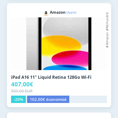
Amazon
[Apple]
iPad A16 11" Liquid Retina 128Go Wi‑Fi
407.00€
509.00 EUR
-20%
102.00€ économisé