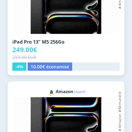
iPad Pro 13" M5 256Go
249.00€
259.00 EUR
-4%
10.00€ économisé
Amazon
[Apple]