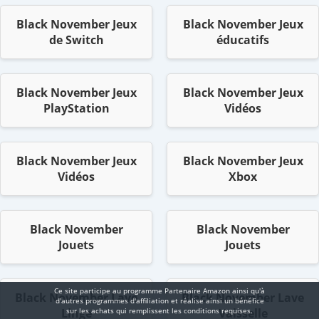
Black November Jeux
Black November Jeux
de Switch
éducatifs
Black November Jeux
Black November Jeux
PlayStation
Vidéos
Black November Jeux
Black November Jeux
Vidéos
Xbox
Black November
Black November
Jouets
Jouets
Ce site participe au programme Partenaire Αmazοn ainsi qu'à
Black November Lave
Black November Lave
d'autres programmes d'affiliation et réalise ainsi un bénéfice
Linge
Vaisselle
sur les achats qui remplissent les conditions requises.