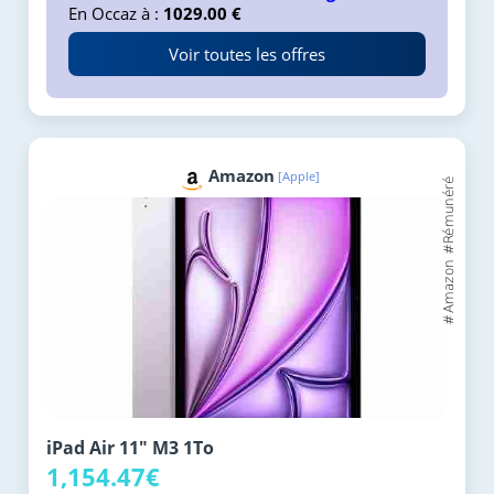
En Occaz à :
1029.00 €
Voir toutes les offres
Amazon
[Apple]
iPad Air 11" M3 1To
1,154.47€