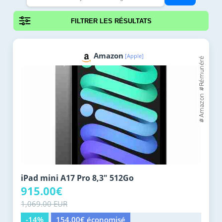
FILTRER LES RÉSULTATS
Amazon
[Apple]
iPad mini A17 Pro 8,3" 512Go
915.00€
1,069.00 EUR
-14%
154.00€ économisé