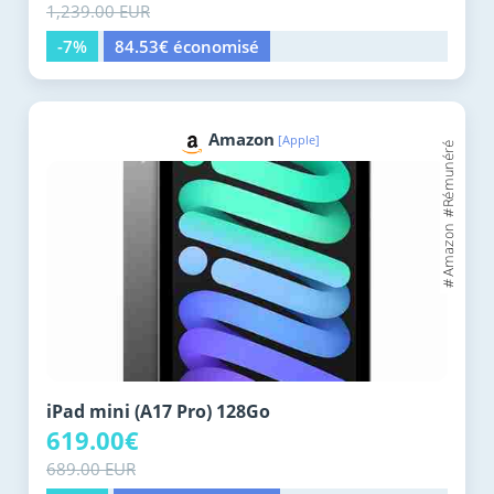
1,239.00 EUR
-7%
84.53€ économisé
Amazon
[Apple]
iPad mini (A17 Pro) 128Go
619.00€
689.00 EUR