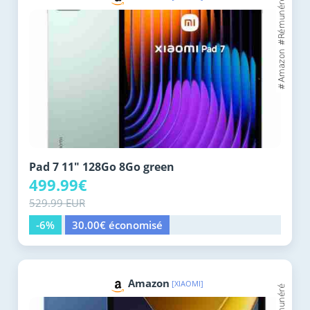
Pad 7 11" 128Go 8Go green
499.99€
529.99 EUR
-6%
30.00€ économisé
Amazon
[XIAOMI]