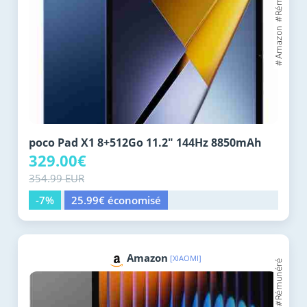
poco Pad X1 8+512Go 11.2" 144Hz 8850mAh
329.00€
354.99 EUR
-7%
25.99€ économisé
Amazon
[XIAOMI]