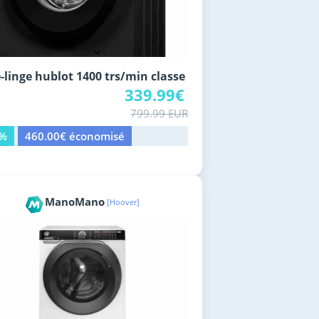
-linge hublot 1400 trs/min classe
339.99€
799.99 EUR
8%
460.00€ économisé
ManoMano
[Hoover]