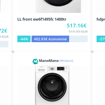
LL front ew6f1495fc 1400tr
hdp4
517.16€
72€
919.99 EUR
9 EUR
-44%
402.83€ économisé
-2
ManoMano
[Whirlpool]