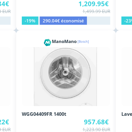
84€
1,209.95€
0 EUR
1,499.99 EUR
-19%
290.04€ économisé
-2
ManoMano
[Bosch]
WGG04409FR 1400t
Lave
22€
957.68€
9 EUR
1,223.90 EUR