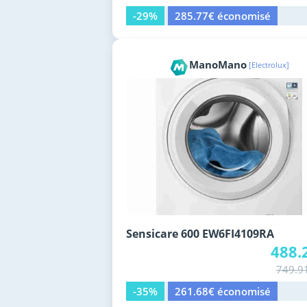
-29%
285.77€ économisé
ManoMano
[Electrolux]
Sensicare 600 EW6FI4109RA
488.
749.9
-35%
261.68€ économisé