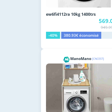
ew6fi4112ra 10kg 1400trs
569.
949.9
-40%
380.93€ économisé
ManoMano
[CNCEST]