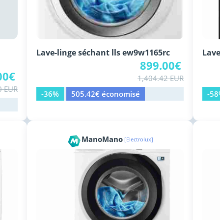
Lave-linge séchant lls ew9w1165rc
Lave
899.00€
00€
1,404.42 EUR
0 EUR
-36%
505.42€ économisé
-5
ManoMano
[Electrolux]