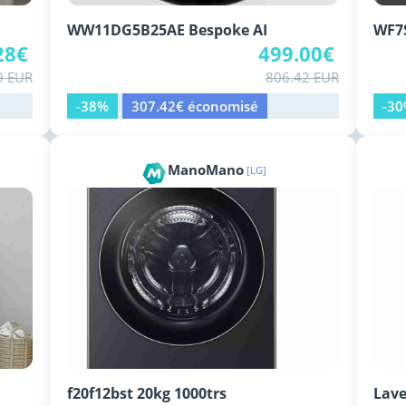
WW11DG5B25AE Bespoke AI
WF7
28€
499.00€
9 EUR
806.42 EUR
-38%
307.42€ économisé
-3
ManoMano
[LG]
f20f12bst 20kg 1000trs
Lave