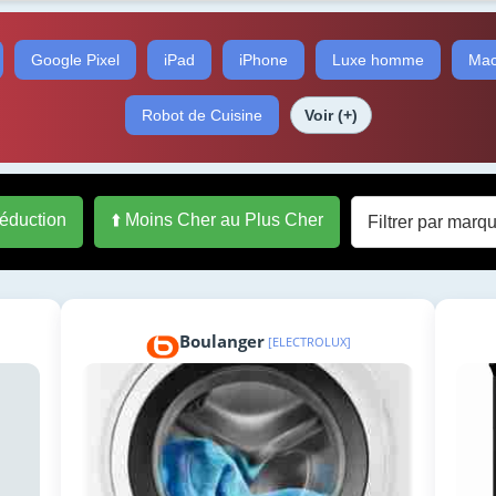
Google Pixel
iPad
iPhone
Luxe homme
Mac
Robot de Cuisine
Voir (+)
réduction
⬆️ Moins Cher au Plus Cher
Boulanger
[ELECTROLUX]