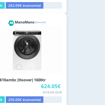
9%
262.09€ économisé
ManoMano
[Hoover]
10ambc (Hoover) 1600tr
624.05€
874.05 EUR
9%
250.00€ économisé