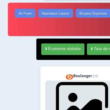
Air Fryer
Aspirateur Laveur
Broyeur Expresso
⬇️ Économie réalisée
⬇️ Taux de 
Boulanger
[LG]