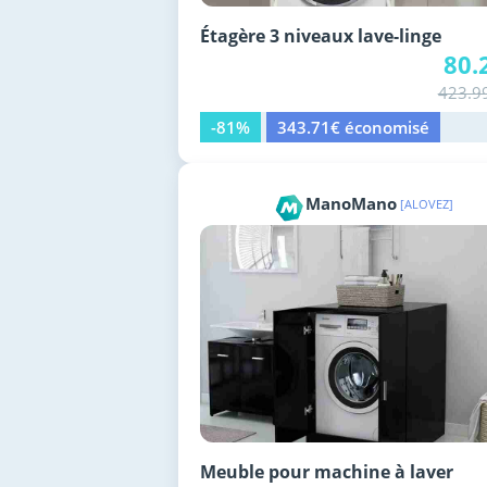
Étagère 3 niveaux lave-linge
80.
423.9
-81%
343.71€ économisé
ManoMano
[ALOVEZ]
Meuble pour machine à laver