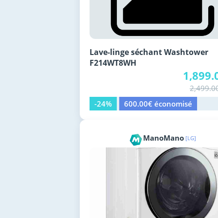
Lave-linge séchant Washtower
F214WT8WH
1,899.
2,499.0
-24%
600.00€ économisé
ManoMano
[LG]