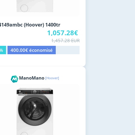
149ambc (Hoover) 1400tr
1,057.28€
1,457.28 EUR
7%
400.00€ économisé
ManoMano
[Hoover]