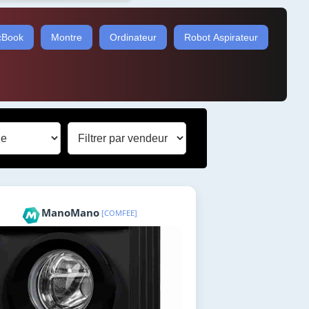
Book
Montre
Ordinateur
Robot Aspirateur
ManoMano
[COMFEE]