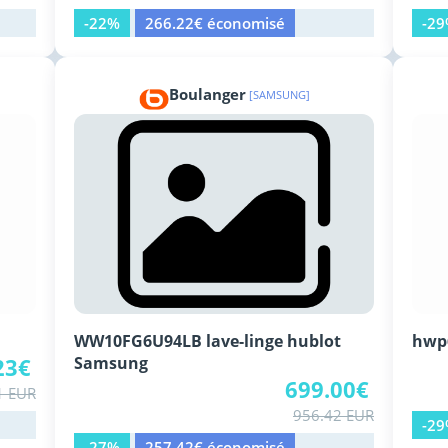
-22%
266.22€ économisé
-2
Boulanger
[SAMSUNG]
WW10FG6U94LB lave-linge hublot
hwp6
23€
Samsung
699.00€
1 EUR
956.42 EUR
-2
-27%
257.42€ économisé