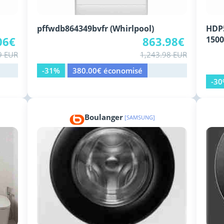
pffwdb864349bvfr (Whirlpool)
HDP
06€
863.98€
1500
9 EUR
1,243.98 EUR
-31%
380.00€ économisé
-3
Boulanger
[SAMSUNG]