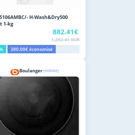
5106AMBC/- H-Wash&Dry500
t 1-kg
882.41€
1,262.41 EUR
0%
380.00€ économisé
Boulanger
[HISENSE]