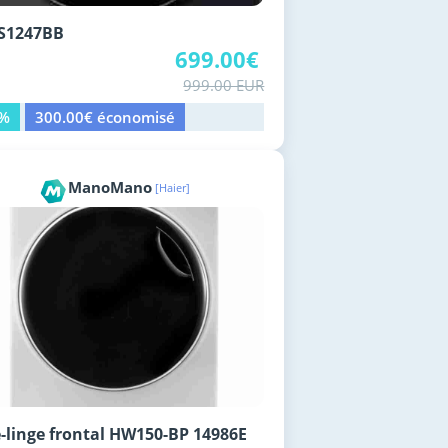
S1247BB
699.00€
999.00 EUR
0%
300.00€ économisé
ManoMano
[Haier]
-linge frontal HW150-BP 14986E