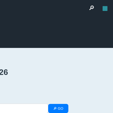
🔎
▦
26
🔎 GO