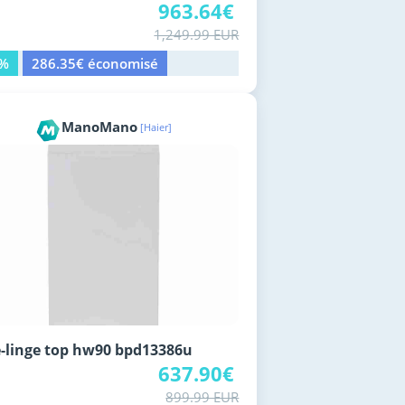
963.64€
1,249.99 EUR
3%
286.35€ économisé
ManoMano
[Haier]
-linge top hw90 bpd13386u
637.90€
899.99 EUR