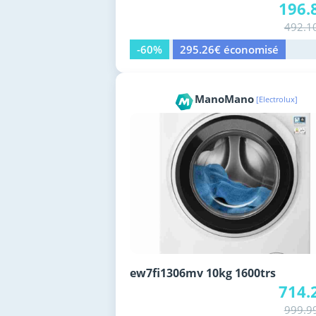
196.
492.1
-60%
295.26€ économisé
ManoMano
[Electrolux]
ew7fi1306mv 10kg 1600trs
714.
999.9