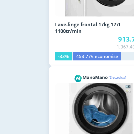
Lave-linge frontal 17kg 127L
1100tr/min
913.
1,367.4
-33%
453.77€ économisé
ManoMano
[Electrolux]