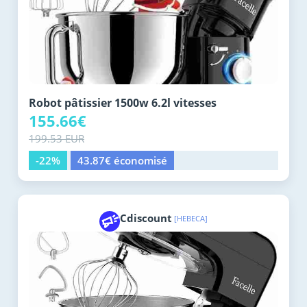
Robot pâtissier 1500w 6.2l vitesses
155.66€
199.53 EUR
-22%
43.87€ économisé
Cdiscount
[HEBECA]