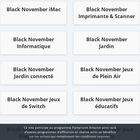
Black November iMac
Black November
Imprimante & Scanner
Black November
Black November
Informatique
Jardin
Black November
Black November Jeux
Jardin connecté
de Plein Air
Black November Jeux
Black November Jeux
de Switch
éducatifs
Ce site participe au programme Partenaire Αmazοn ainsi qu'à
Black November Jeux
Black November Jeux
d'autres programmes d'affiliation et réalise ainsi un bénéfice
PlayStation
Vidéos
sur les achats qui remplissent les conditions requises.