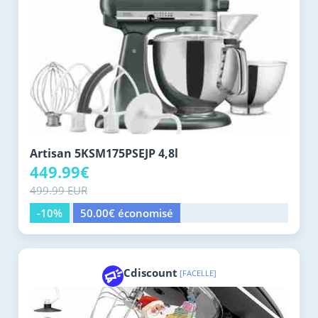
Artisan 5KSM175PSEJP 4,8l
449.99€
499.99 EUR
-10%
50.00€ économisé
Cdiscount
[FACELLE]