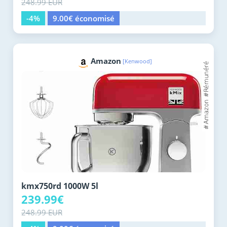
248.99 EUR
-4%
9.00€ économisé
Amazon
[Kenwood]
kmx750rd 1000W 5l
239.99€
248.99 EUR