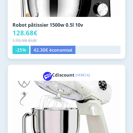
Robot pâtissier 1500w 0.5l 10v
128.68€
170.98 EUR
-25%
42.30€ économisé
Cdiscount
[HEBECA]