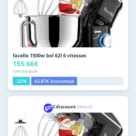
facelle 1500w bol 62l 6 vitesses
155.66€
199.53 EUR
-22%
43.87€ économisé
Cdiscount
[FACELLE]