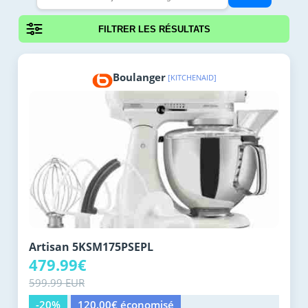
FILTRER LES RÉSULTATS
Boulanger
[KITCHENAID]
Artisan 5KSM175PSEPL
479.99€
599.99 EUR
-20%
120.00€ économisé