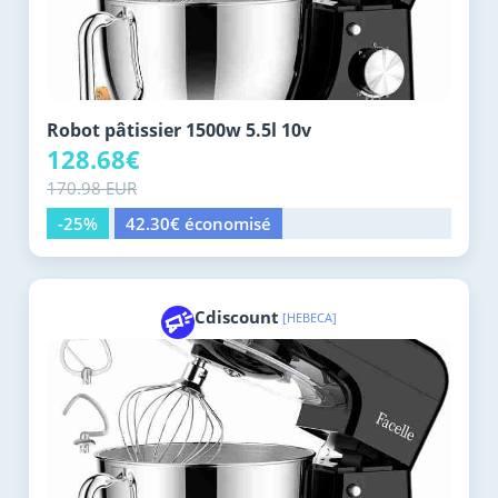
Robot pâtissier 1500w 5.5l 10v
128.68€
170.98 EUR
-25%
42.30€ économisé
Cdiscount
[HEBECA]