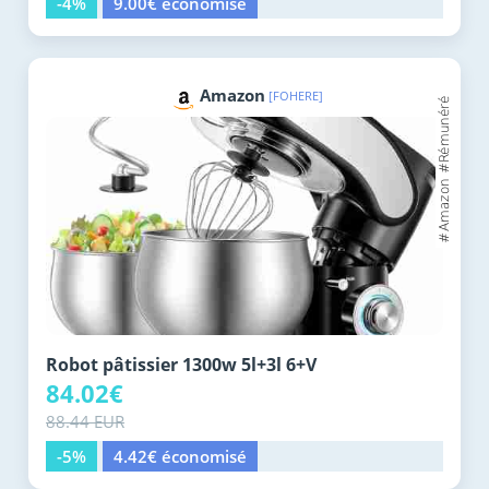
-4%
9.00€ économisé
Amazon
[FOHERE]
Robot pâtissier 1300w 5l+3l 6+V
84.02€
88.44 EUR
-5%
4.42€ économisé