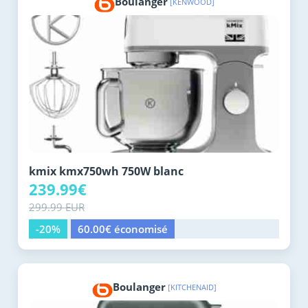
Boulanger
[KENWOOD]
kmix kmx750wh 750W blanc
239.99€
299.99 EUR
-20%
60.00€ économisé
Boulanger
[KITCHENAID]