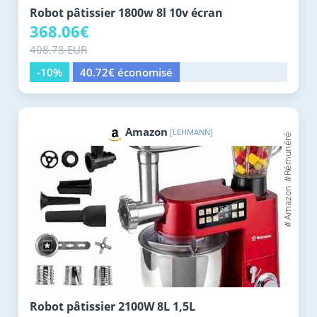
Robot pâtissier 1800w 8l 10v écran
368.06€
408.78 EUR
-10%
40.72€ économisé
Amazon
[LEHMANN]
Robot pâtissier 2100W 8L 1,5L