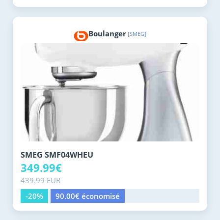
Boulanger
[SMEG]
SMEG SMF04WHEU
349.99€
439.99 EUR
-20%
90.00€ économisé