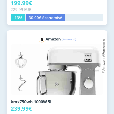
199.99€
229.99 EUR
-13%
30.00€ économisé
Amazon
[Kenwood]
kmx750wh 1000W 5l
239.99€