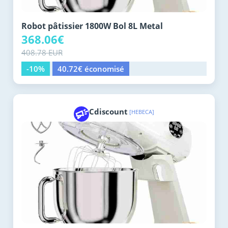
Robot pâtissier 1800W Bol 8L Metal
368.06€
408.78 EUR
-10%
40.72€ économisé
Cdiscount
[HEBECA]