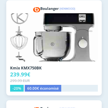
Boulanger
[KENWOOD]
Kmix KMX750BK
239.99€
299.99 EUR
-20%
60.00€ économisé