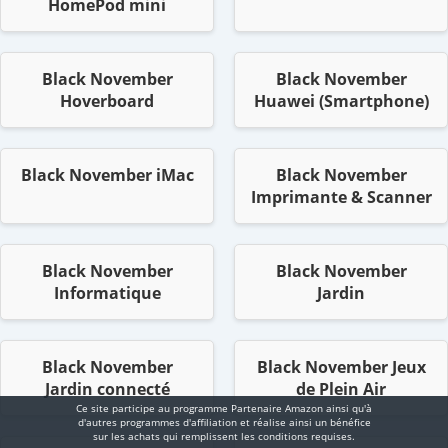
HomePod mini
Black November
Black November
Hoverboard
Huawei (Smartphone)
Black November iMac
Black November
Imprimante & Scanner
Black November
Black November
Informatique
Jardin
Black November
Black November Jeux
Jardin connecté
de Plein Air
Ce site participe au programme Partenaire Αmazοn ainsi qu'à
d'autres programmes d'affiliation et réalise ainsi un bénéfice
sur les achats qui remplissent les conditions requises.