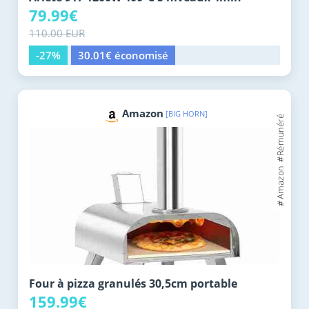
79.99€
110.00 EUR
-27%
30.01€ économisé
Amazon
[BIG HORN]
Four à pizza granulés 30,5cm portable
159.99€