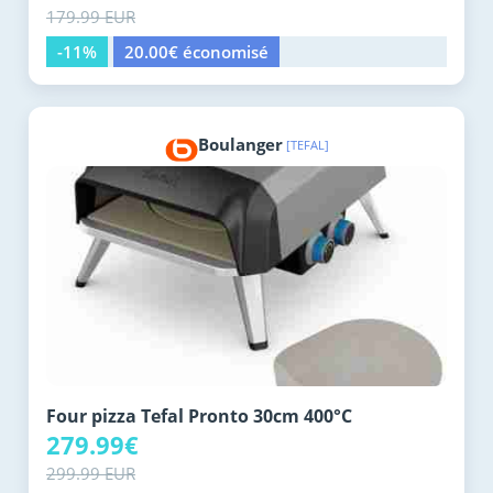
179.99 EUR
-11%
20.00€ économisé
Boulanger
[TEFAL]
Four pizza Tefal Pronto 30cm 400°C
279.99€
299.99 EUR