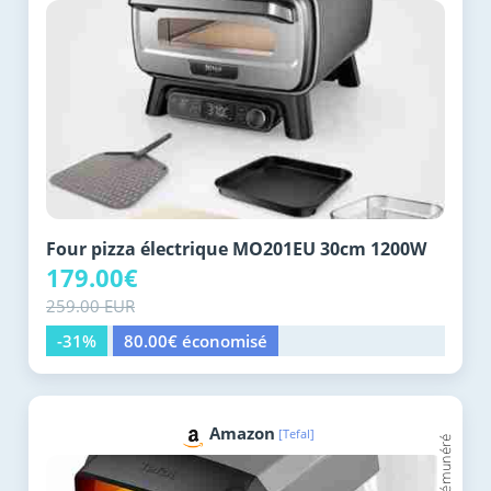
Four pizza électrique MO201EU 30cm 1200W
179.00€
259.00 EUR
-31%
80.00€ économisé
Amazon
[Tefal]