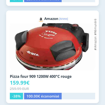
Amazon
[Ariete]
Pizza four 909 1200W 400°C rouge
159.99€
259.99 EUR
-38%
100.00€ économisé