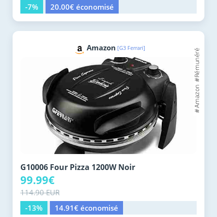
-7%
20.00€ économisé
Amazon
[G3 Ferrari]
G10006 Four Pizza 1200W Noir
99.99€
114.90 EUR
-13%
14.91€ économisé