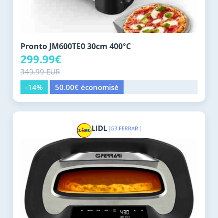
Pronto JM600TE0 30cm 400°C
299.99€
349.99 EUR
-14%
50.00€ économisé
LIDL
[G3 FERRARI]