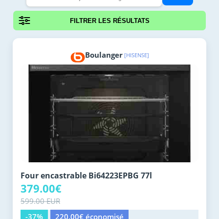
FILTRER LES RÉSULTATS
Boulanger
[HISENSE]
Four encastrable Bi64223EPBG 77l
379.00€
599.00 EUR
-37%
220.00€ économisé