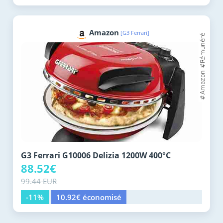
Amazon
[G3 Ferrari]
G3 Ferrari G10006 Delizia 1200W 400°C
88.52€
99.44 EUR
-11%
10.92€ économisé