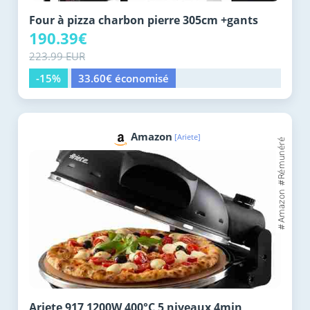
Four à pizza charbon pierre 305cm +gants
190.39€
223.99 EUR
-15%
33.60€ économisé
Amazon
[Ariete]
Ariete 917 1200W 400°C 5 niveaux 4min