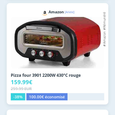
Amazon
[Ariete]
Pizza four 3901 2200W 430°C rouge
159.99€
259.99 EUR
-38%
100.00€ économisé