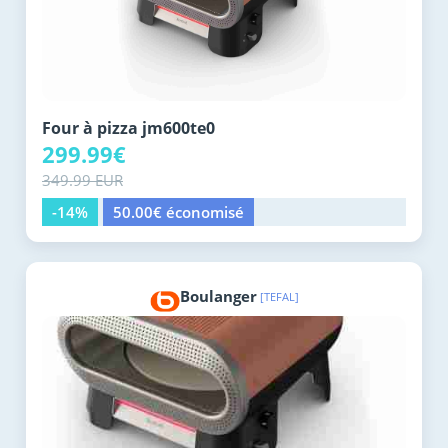
Four à pizza jm600te0
299.99€
349.99 EUR
-14%
50.00€ économisé
Boulanger
[TEFAL]