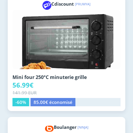
Cdiscount
[PRUMYA]
Mini four 250°C minuterie grille
56.99€
141.99 EUR
-60%
85.00€ économisé
Boulanger
[NINJA]