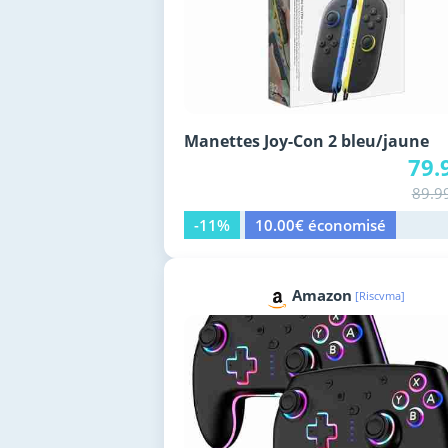
Manettes Joy-Con 2 bleu/jaune
79.
89.9
-11%
10.00€ économisé
Amazon
[Riscvma]