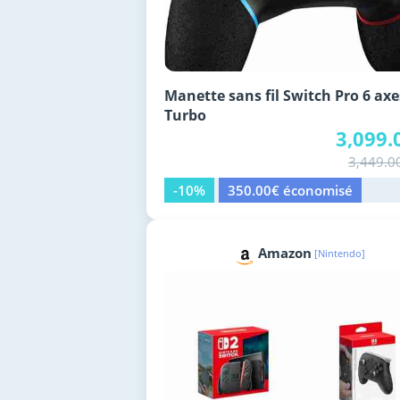
Manette sans fil Switch Pro 6 axe
Turbo
3,099.
3,449.0
-10%
350.00€ économisé
Amazon
[Nintendo]