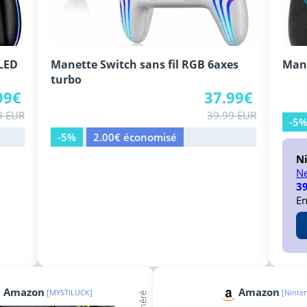
OLED
Manette Switch sans fil RGB 6axes
Mane
turbo
99€
37.99€
9 EUR
39.99 EUR
-5
-5%
2.00€ économisé
N
Ne
39
En
Amazon
Amazon
[MYSTILUCK]
[Ninte