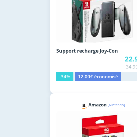
Support recharge Joy-Con
22.
34.9
-34%
12.00€ économisé
Amazon
[Nintendo]