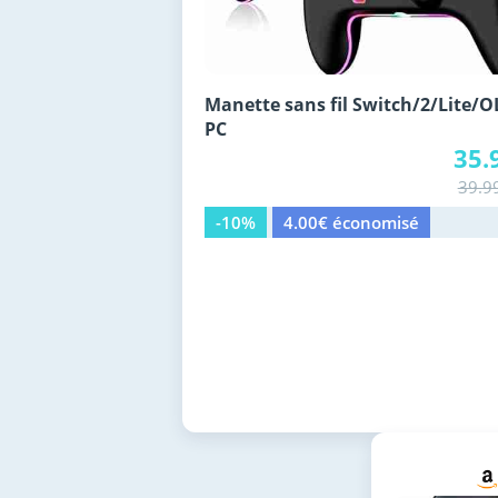
Manette sans fil Switch/2/Lite/
PC
35.
39.9
-10%
4.00€ économisé