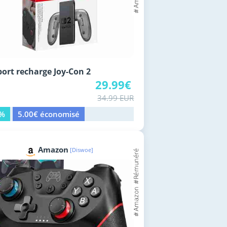
ort recharge Joy-Con 2
29.99€
34.99 EUR
4%
5.00€ économisé
Amazon
[Diswoe]