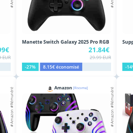
Manette Switch Galaxy 2025 Pro RGB
Supp
99€
21.84€
9 EUR
29.99 EUR
-27%
8.15€ économisé
-1
Amazon
[Riscvma]