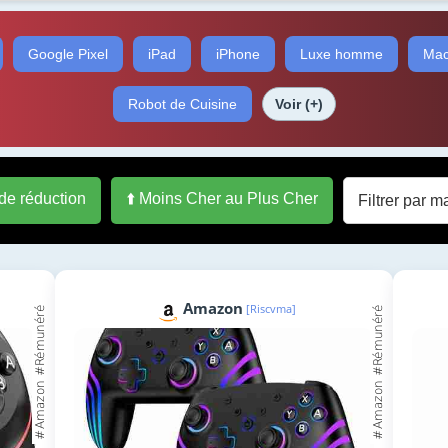
Google Pixel
iPad
iPhone
Luxe homme
Mac
Robot de Cuisine
Voir (+)
 de réduction
⬆️ Moins Cher au Plus Cher
Amazon
[Riscvma]