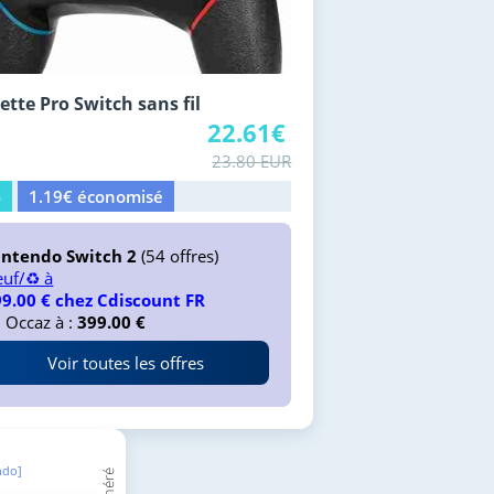
tte Pro Switch sans fil
22.61€
23.80 EUR
%
1.19€ économisé
intendo Switch 2
(54 offres)
uf/♻️ à
9.00 € chez Cdiscount FR
 Occaz à :
399.00 €
Voir toutes les offres
ndo]