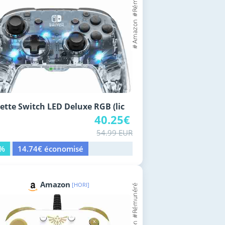
tte Switch LED Deluxe RGB (lic
40.25€
54.99 EUR
7%
14.74€ économisé
Amazon
[HORI]