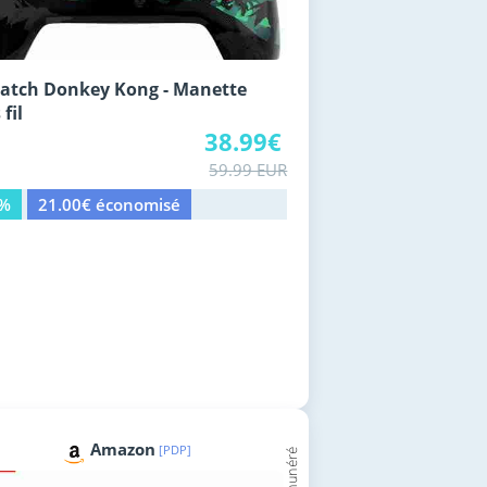
atch Donkey Kong - Manette
fil
38.99€
59.99 EUR
5%
21.00€ économisé
Amazon
[PDP]