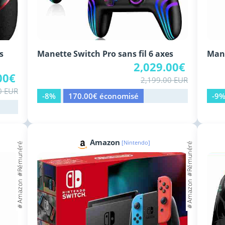
s
Manette Switch Pro sans fil 6 axes
Mane
2,029.00€
00€
2,199.00 EUR
0 EUR
-8%
170.00€ économisé
-9
Amazon
[Nintendo]