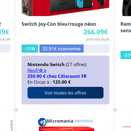
2
Switch Joy-Con bleu/rouge néon
Rem
89€
266.09€
sans 
8 EUR
299.00 EUR
-11%
32.91€ économisé
-3
Nintendo Switch
(27 offres)
Neuf/♻️ à
250.90 € chez Cdiscount FR
En Occaz à :
125.00 €
Voir toutes les offres
Micromania
[NINTENDO]