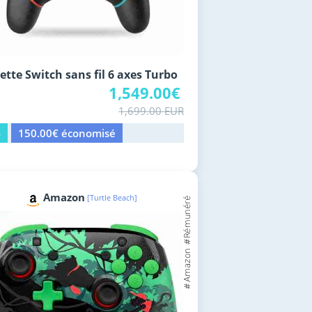
tte Switch sans fil 6 axes Turbo
1,549.00€
1,699.00 EUR
%
150.00€ économisé
Amazon
[Turtle Beach]