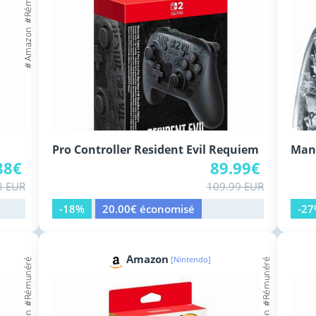
Pro Controller Resident Evil Requiem
Mane
88€
89.99€
8 EUR
109.99 EUR
-18%
20.00€ économisé
-2
Amazon
[Nintendo]