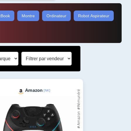
Book
Montre
Ordinateur
Robot Aspirateur
Amazon
[NK]