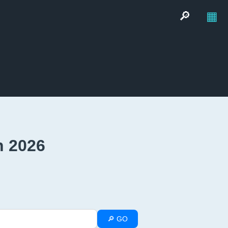
🔎
▦
h 2026
🔎 GO