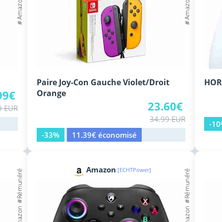
Paire Joy-Con Gauche Violet/Droit
HORI
99€
Orange
23.60€
9 EUR
34.99 EUR
-1
-33%
11.39€ économisé
Amazon
[ECHTPower]