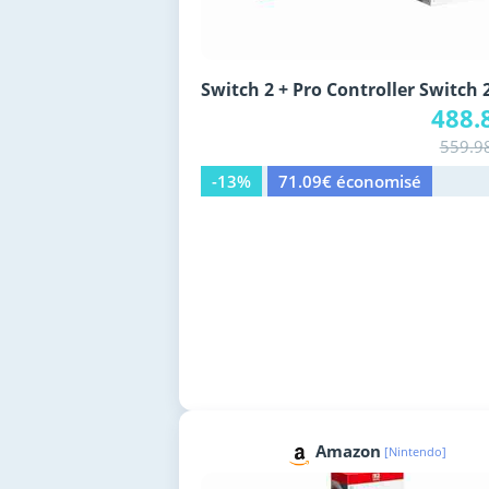
Switch 2 + Pro Controller Switch 
488.
559.9
-13%
71.09€ économisé
Amazon
[Nintendo]