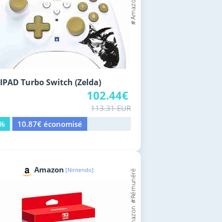
PAD Turbo Switch (Zelda)
102.44€
113.31 EUR
0%
10.87€ économisé
Amazon
[Nintendo]