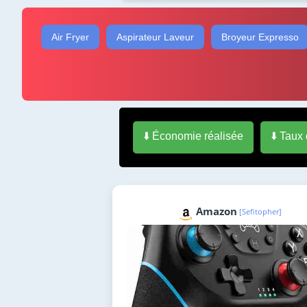
Air Fryer
Aspirateur Laveur
Broyeur Expresso
⬇️ Économie réalisée
⬇️ Taux
Amazon
[Sefitopher]