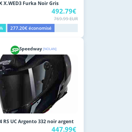
 X.WED3 Furka Noir Gris
492.79€
769.99 EUR
6%
277.20€ économisé
Speedway
[NOLAN]
4 RS UC Argento 332 noir argent
447.99€