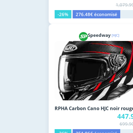
1,079.9
-26%
276.48€ économisé
Speedway
[HJC]
RPHA Carbon Cano HJC noir roug
447.
699.9