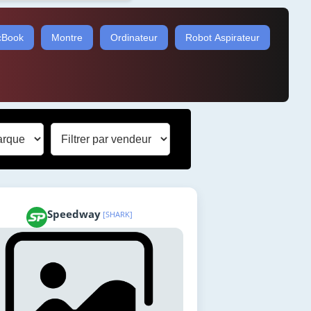
Book
Montre
Ordinateur
Robot Aspirateur
Speedway
[SHARK]