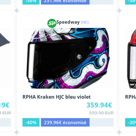
-36%
251.96€ économisé
-3
Speedway
[HJC]
RPHA Kraken HJC bleu violet
RPH
19€
359.94€
9 EUR
599.90 EUR
-40%
239.96€ économisé
-3