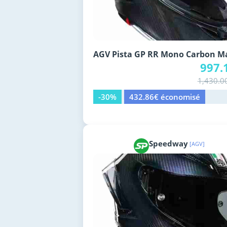
AGV Pista GP RR Mono Carbon M
997.
1,430.0
-30%
432.86€ économisé
Speedway
[AGV]