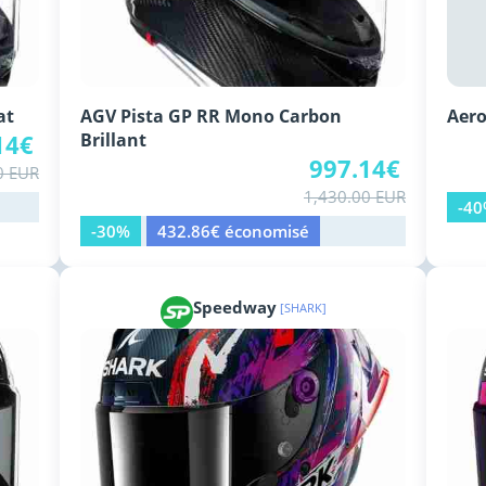
at
AGV Pista GP RR Mono Carbon
Aero
14€
Brillant
997.14€
0 EUR
1,430.00 EUR
-4
-30%
432.86€ économisé
Speedway
[SHARK]