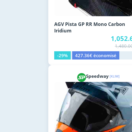
AGV Pista GP RR Mono Carbon
Iridium
1,052.
1,480.0
-29%
427.36€ économisé
Speedway
[KLIM]