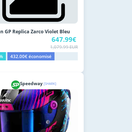
n GP Replica Zarco Violet Bleu
647.99€
1,079.99 EUR
0%
432.00€ économisé
Speedway
[SHARK]