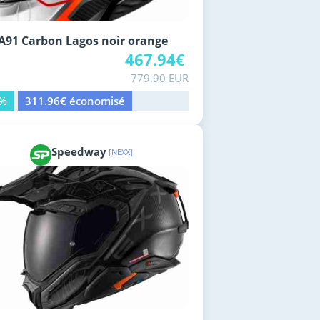
91 Carbon Lagos noir orange
467.94€
779.90 EUR
0%
311.96€ économisé
Speedway
[NEXX]