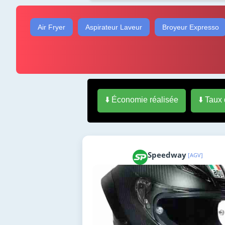
Air Fryer
Aspirateur Laveur
Broyeur Expresso
⬇️ Économie réalisée
⬇️ Taux
Speedway
[AGV]