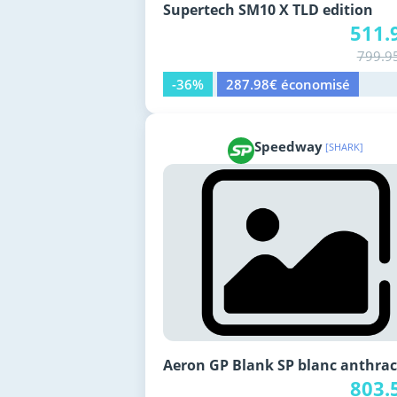
Supertech SM10 X TLD edition
511.
799.9
-36%
287.98€ économisé
Speedway
[SHARK]
Aeron GP Blank SP blanc anthrac
803.