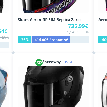
Shark Aeron GP FIM Replica Zarco
Aero
735.99€
64€
1,149.99 EUR
0 EUR
-36%
414.00€ économisé
-4
Speedway
[SHARK]