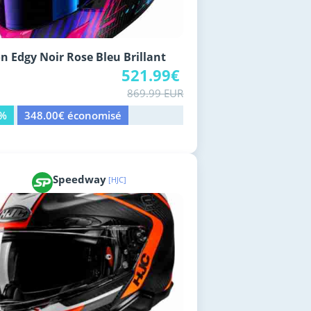
n Edgy Noir Rose Bleu Brillant
521.99€
869.99 EUR
0%
348.00€ économisé
Speedway
[HJC]