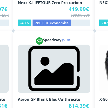
Nexx X.LIFETOUR Zero Pro carbon
NEXX
97€
419.99€
5 EUR
699.99 EUR
-40%
280.00€ économisé
-3
Speedway
[SHARK]
ite
Aeron GP Blank Bleu/Anthracite
X-80
51€
814.39€