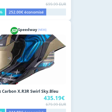
699.99 EUR
6%
252.00€ économisé
Speedway
[NEXX]
 Carbon X.R3R Swirl Sky.Bleu
435.19€
679.99 EUR