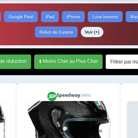
Google Pixel
iPad
iPhone
Luxe homme
Mac
Robot de Cuisine
Voir (+)
 de réduction
⬆️ Moins Cher au Plus Cher
Speedway
[AGV]