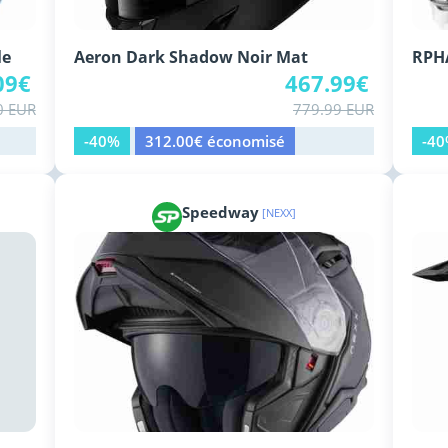
le
Aeron Dark Shadow Noir Mat
RPHA
09€
467.99€
0 EUR
779.99 EUR
-40%
312.00€ économisé
-4
Speedway
[NEXX]