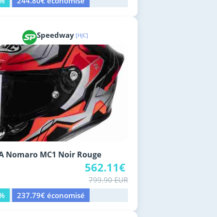
6%
244.80€ économisé
Speedway
[HJC]
A Nomaro MC1 Noir Rouge
562.11€
799.90 EUR
0%
237.79€ économisé