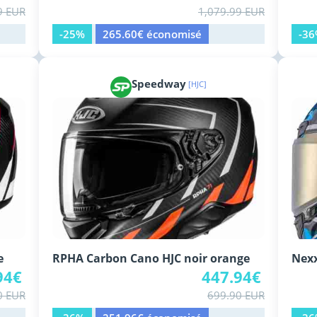
9 EUR
1,079.99 EUR
-25%
265.60€ économisé
-3
Speedway
[HJC]
e
RPHA Carbon Cano HJC noir orange
Nexx
94€
447.94€
0 EUR
699.90 EUR