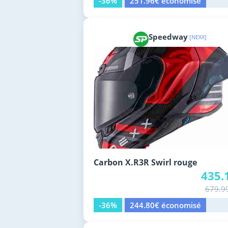
-36%
251.96€ économisé
Speedway
[NEXX]
Carbon X.R3R Swirl rouge
435.
679.9
-36%
244.80€ économisé