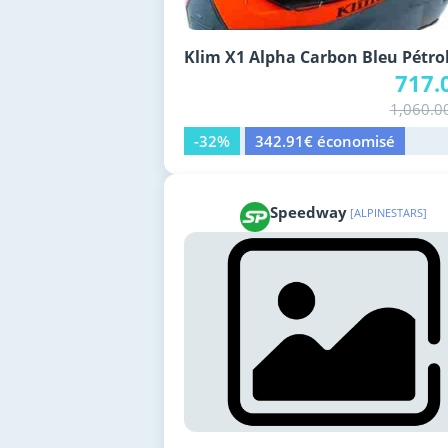
Klim X1 Alpha Carbon Bleu Pétro
717.
1,060.0
-32%
342.91€ économisé
Speedway
[ALPINESTARS]