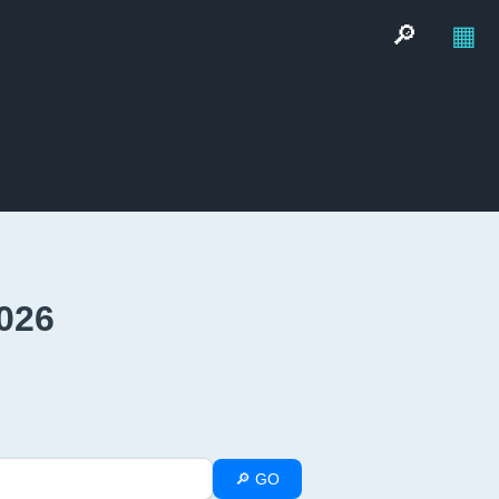
🔎
▦
026
🔎 GO