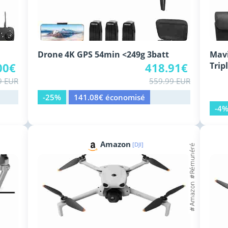
Drone 4K GPS 54min <249g 3batt
Mavi
00€
418.91€
Tri
9 EUR
559.99 EUR
-25%
141.08€ économisé
-4
Amazon
[DJI]