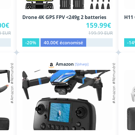
Drone 4K GPS FPV <249g 2 batteries
H11 
00€
159.99€
0 EUR
199.99 EUR
-20%
40.00€ économisé
-1
Amazon
[SJsharp]