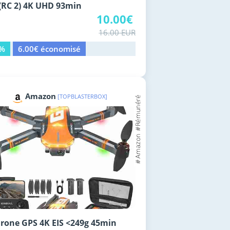
 (RC 2) 4K UHD 93min
10.00€
16.00 EUR
8%
6.00€ économisé
Amazon
[TOPBLASTERBOX]
rone GPS 4K EIS <249g 45min