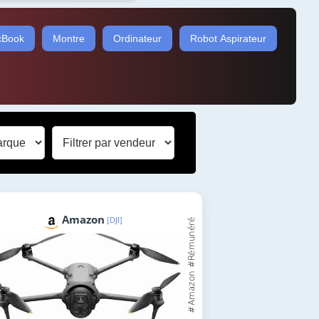
Book
Montre
Ordinateur
Robot Aspirateur
Amazon
[DJI]