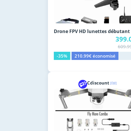
Drone FPV HD lunettes débutant
399.
609.9
-35%
210.99€ économisé
Cdiscount
[DJI]