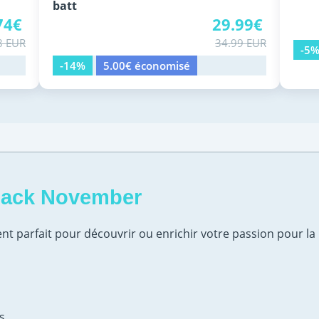
batt
74€
29.99€
8 EUR
34.99 EUR
-5
-14%
5.00€ économisé
Black November
nt parfait pour découvrir ou enrichir votre passion pour l
s.