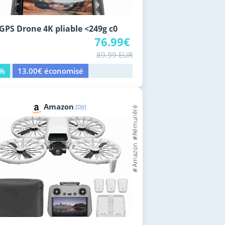
GPS Drone 4K pliable <249g c0
76.99€
89.99 EUR
4%
13.00€ économisé
Amazon
[DJI]