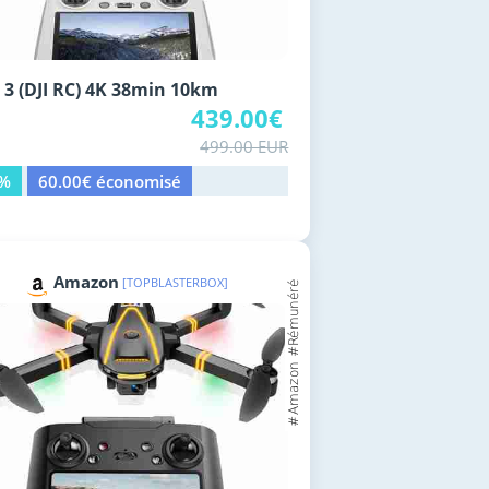
 3 (DJI RC) 4K 38min 10km
439.00€
499.00 EUR
2%
60.00€ économisé
Amazon
[TOPBLASTERBOX]