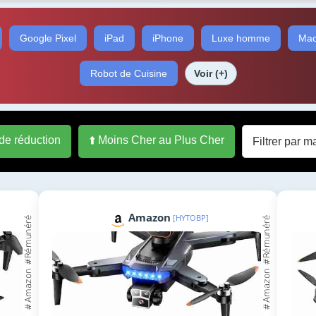
Google Pixel
iPad
iPhone
Luxe homme
Mac
Robot de Cuisine
Voir (+)
 de réduction
⬆️ Moins Cher au Plus Cher
Amazon
[HYTOBP]