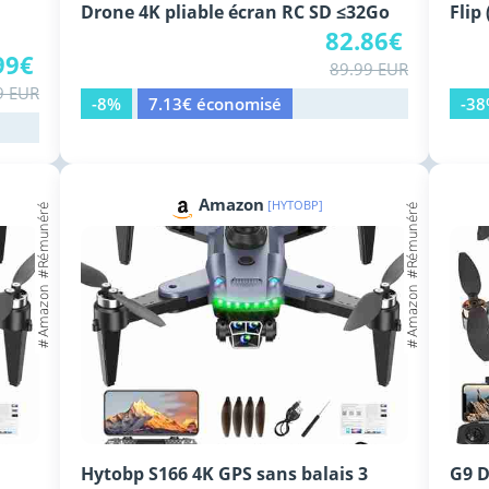
Drone 4K pliable écran RC SD ≤32Go
Flip
82.86€
99€
89.99 EUR
9 EUR
-8%
7.13€ économisé
-3
Amazon
[HYTOBP]
Hytobp S166 4K GPS sans balais 3
G9 D