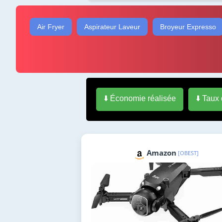
Air Fryer
Aspirateur Laveur
Broyeur Expresso
⬇️ Économie réalisée
⬇️ Taux
Amazon
[OBEST]