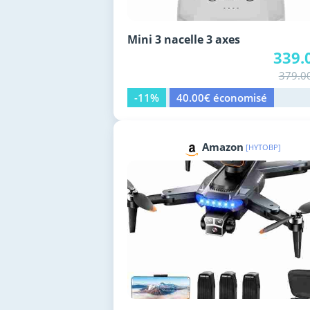
Mini 3 nacelle 3 axes
339.
379.0
-11%
40.00€ économisé
Amazon
[HYTOBP]