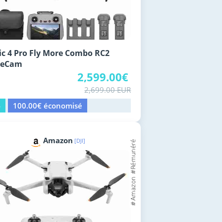
c 4 Pro Fly More Combo RC2
pleCam
2,599.00€
2,699.00 EUR
%
100.00€ économisé
Amazon
[DJI]