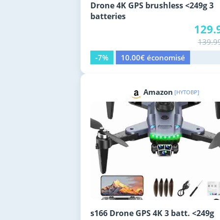
Drone 4K GPS brushless <249g 3
batteries
129.
139.9
-7%
10.00€ économisé
Amazon
[HYTOBP]
s166 Drone GPS 4K 3 batt. <249g