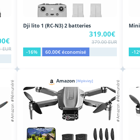
Dji lito 1 (RC-N3) 2 batteries
Mini
319.00€
00€
379.00 EUR
1 EUR
-16%
60.00€ économisé
-1
Amazon
[Wipkviey]