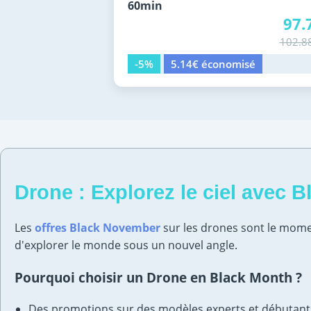
60min
97.
102.8
-5%
5.14€ économisé
Drone : Explorez le ciel avec 
Les
offres Black November
sur les drones sont le mome
d'explorer le monde sous un nouvel angle.
Pourquoi choisir un Drone en Black Month ?
Des promotions sur des modèles experts et débutant