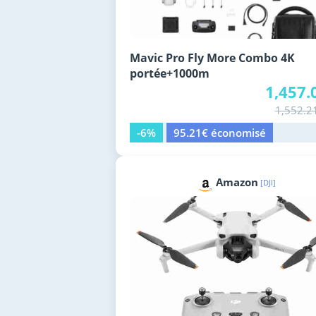
Mavic Pro Fly More Combo 4K
portée+1000m
1,457.
1,552.2
-6%
95.21€ économisé
Amazon
[DJI]