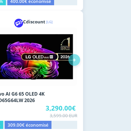
9%
400.00€ économisé
Cdiscount
[LG]
+
vo AI G6 65 OLED 4K
D65G64LW 2026
3,290.00€
3,599.00 EUR
%
309.00€ économisé