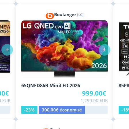
Boulanger
[LG]
+
+
65QNED86B MiniLED 2026
85P8
00€
999.00€
0 EUR
1,299.00 EUR
-23%
300.00€ économisé
-1