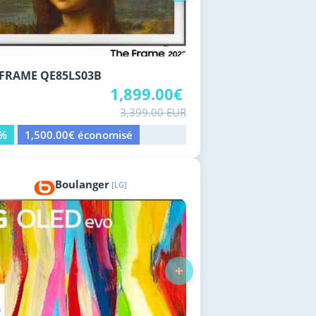
 FRAME QE85LS03B
1,899.00€
3,399.00 EUR
4%
1,500.00€ économisé
Boulanger
[LG]
+