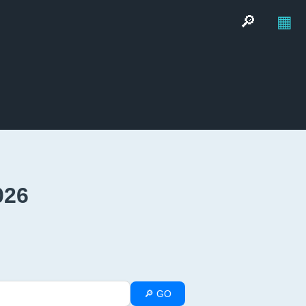
🔎
▦
026
🔎 GO