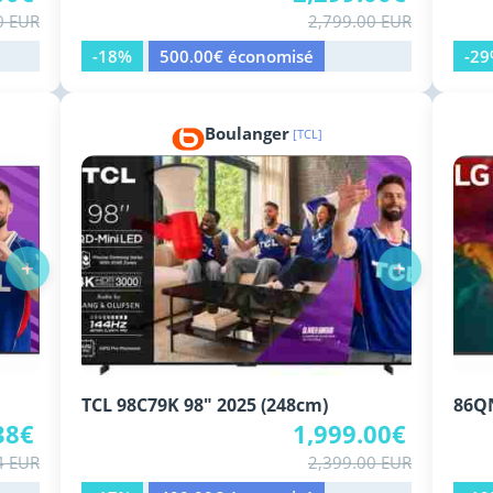
0 EUR
2,799.00 EUR
-18%
500.00€ économisé
-2
Boulanger
[TCL]
+
+
TCL 98C79K 98" 2025 (248cm)
86Q
38€
1,999.00€
4 EUR
2,399.00 EUR