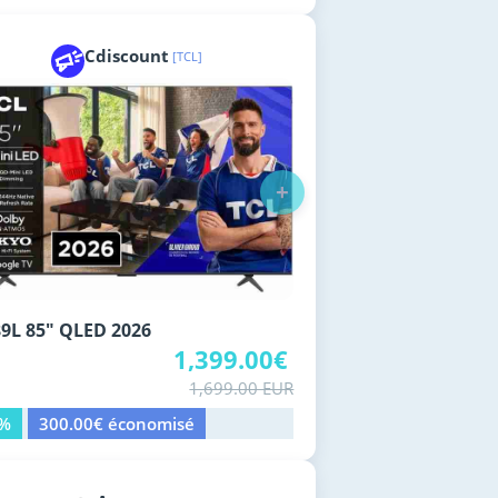
Cdiscount
[TCL]
+
9L 85" QLED 2026
1,399.00€
1,699.00 EUR
8%
300.00€ économisé