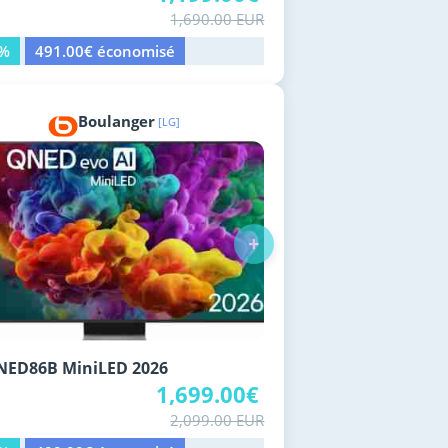
1,690.00 EUR
9%
491.00€ économisé
Boulanger
[LG]
+
NED86B MiniLED 2026
1,699.00€
2,099.00 EUR