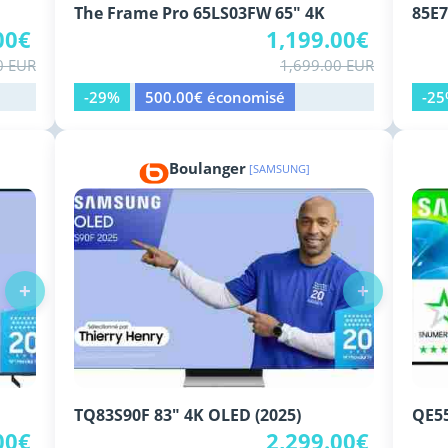
The Frame Pro 65LS03FW 65" 4K
85E7
00€
1,199.00€
0 EUR
1,699.00 EUR
-29%
500.00€ économisé
-2
Boulanger
[SAMSUNG]
+
+
TQ83S90F 83" 4K OLED (2025)
QE5
00€
2,299.00€