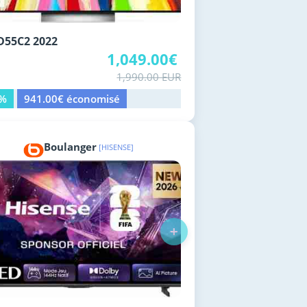
D55C2 2022
1,049.00€
1,990.00 EUR
7%
941.00€ économisé
Boulanger
[HISENSE]
+