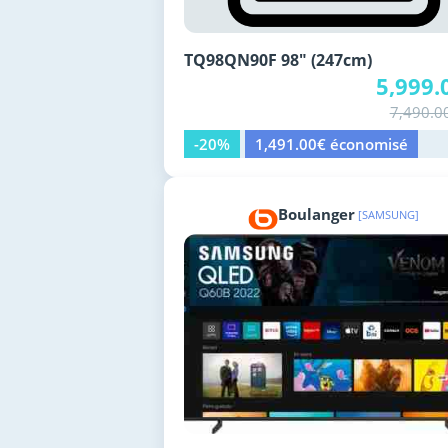
TQ98QN90F 98" (247cm)
5,999.
7,490.0
-20%
1,491.00€ économisé
Boulanger
[SAMSUNG]