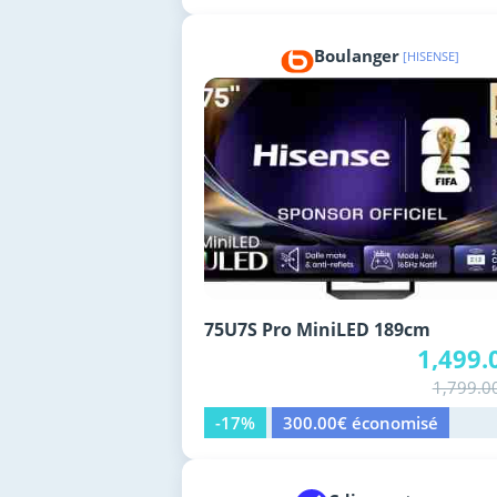
Boulanger
[HISENSE]
75U7S Pro MiniLED 189cm
1,499.
1,799.0
-17%
300.00€ économisé