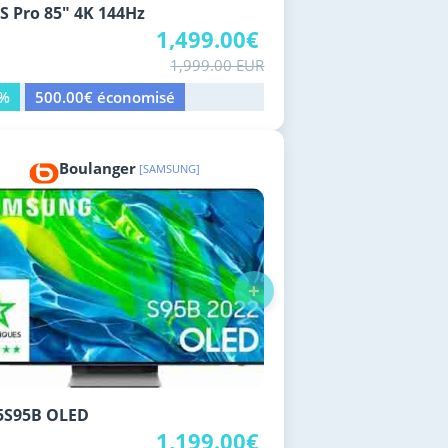
S Pro 85" 4K 144Hz
1,499.00€
1,999.00 EUR
5%
500.00€ économisé
Boulanger
[SAMSUNG]
+
5S95B OLED
1,199.00€