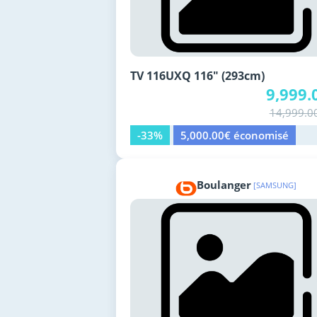
TV 116UXQ 116" (293cm)
9,999.
14,999.0
-33%
5,000.00€ économisé
Boulanger
[SAMSUNG]