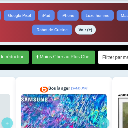
Google Pixel
iPad
iPhone
Luxe homme
Mac
Robot de Cuisine
Voir (+)
 de réduction
⬆️ Moins Cher au Plus Cher
Boulanger
[SAMSUNG]
+
+