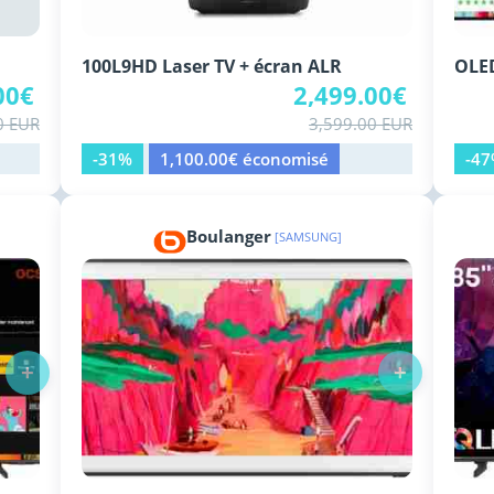
100L9HD Laser TV + écran ALR
OLE
00€
2,499.00€
0 EUR
3,599.00 EUR
-31%
1,100.00€ économisé
-4
Boulanger
[SAMSUNG]
+
+