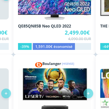
QE85QN85B Neo QLED 2022
THE
00€
2,499.00€
0 EUR
4,090.00 EUR
-39%
1,591.00€ économisé
-4
Boulanger
[HISENSE]
+
+