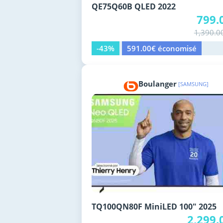
QE75Q60B QLED 2022
799.
1,390.0
-43%
591.00€ économisé
Boulanger
[SAMSUNG]
TQ100QN80F MiniLED 100" 2025
2,299.