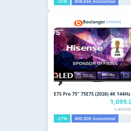
-25%
408.66€ économisé
Boulanger
[HISENSE]
E7S Pro 75" 75E7S (2026) 4K 144Hz
1,099.
1,499.0
-27%
400.00€ économisé