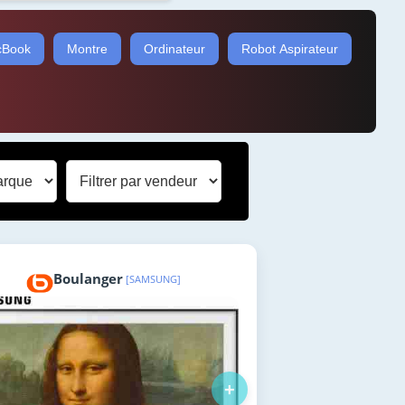
Book
Montre
Ordinateur
Robot Aspirateur
Boulanger
[SAMSUNG]
+