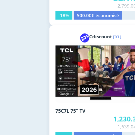
2,799.0
-18%
500.00€ économisé
Cdiscount
[TCL]
75C7L 75" TV
1,230.
1,639.0