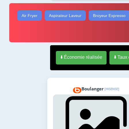
Air Fryer
Aspirateur Laveur
Broyeur Expresso
⬇️ Économie réalisée
⬇️ Taux
Boulanger
[HISENSE]