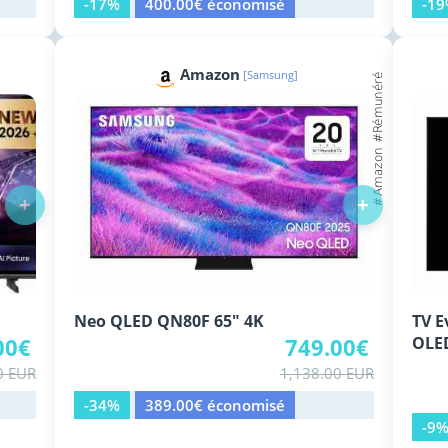
-17%
400.00€ économisé
-1
Amazon
[Samsung]
+
+
Neo QLED QN80F 65" 4K
TV E
00€
749.00€
OLE
0 EUR
1,138.00 EUR
-34%
389.00€ économisé
-9