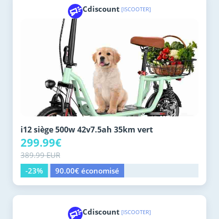
Cdiscount
[ISCOOTER]
i12 siège 500w 42v7.5ah 35km vert
299.99€
389.99 EUR
-23%
90.00€ économisé
Cdiscount
[ISCOOTER]