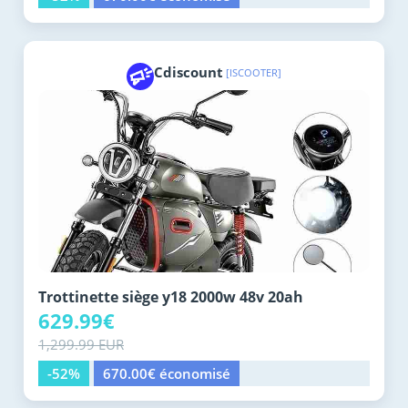
Cdiscount
[ISCOOTER]
Trottinette siège y18 2000w 48v 20ah
629.99€
1,299.99 EUR
-52%
670.00€ économisé