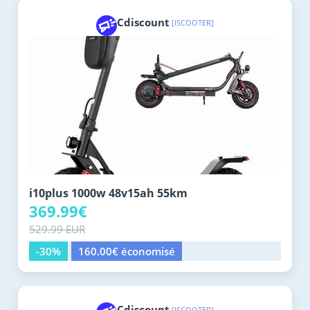
Cdiscount
[ISCOOTER]
i10plus 1000w 48v15ah 55km
369.99€
529.99 EUR
-30%
160.00€ économisé
Cdiscount
[ISCOOTER]