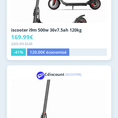
iscooter i9m 500w 36v7.5ah 120kg
169.99€
289.99 EUR
-41%
120.00€ économisé
Cdiscount
[ISCOOTER]