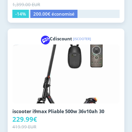
1,399.00 EUR
-14%
200.00€ économisé
Cdiscount
[ISCOOTER]
iscooter i9max Pliable 500w 36v10ah 30
229.99€
419.99 EUR