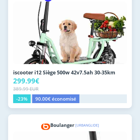
iscooter i12 Siège 500w 42v7.5ah 30-35km
299.99€
389.99 EUR
-23%
90.00€ économisé
Boulanger
[URBANGLIDE]