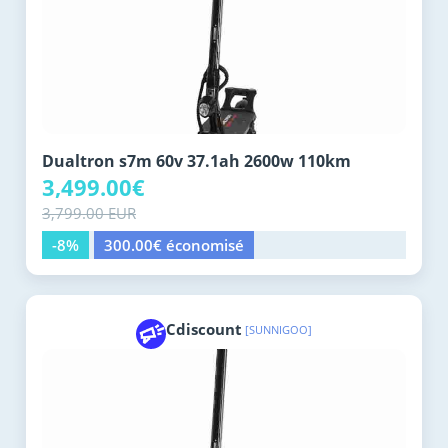
Dualtron s7m 60v 37.1ah 2600w 110km
3,499.00€
3,799.00 EUR
-8%
300.00€ économisé
Cdiscount
[SUNNIGOO]