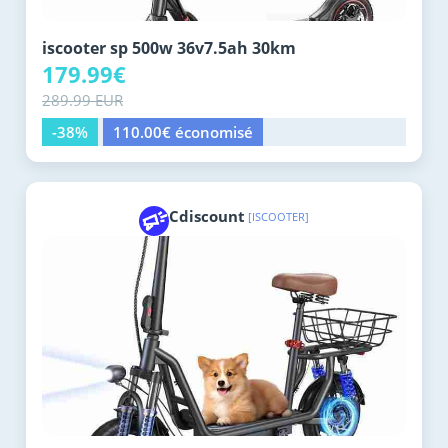
iscooter sp 500w 36v7.5ah 30km
179.99€
289.99 EUR
-38%
110.00€ économisé
Cdiscount
[ISCOOTER]