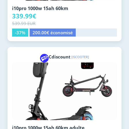
i10pro 1000w 15ah 60km
339.99€
539.99 EUR
-37%
200.00€ économisé
Cdiscount
[ISCOOTER]
i10pro 1000w 15ah 60km adulte