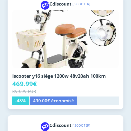
Cdiscount
[ISCOOTER]
iscooter y16 siège 1200w 48v20ah 100km
469.99€
899.99 EUR
-48%
430.00€ économisé
Cdiscount
[ISCOOTER]