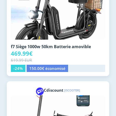
f7 Siège 1000w 50km Batterie amovible
469.99€
619.99 EUR
-24%
150.00€ économisé
Cdiscount
[ISCOOTER]