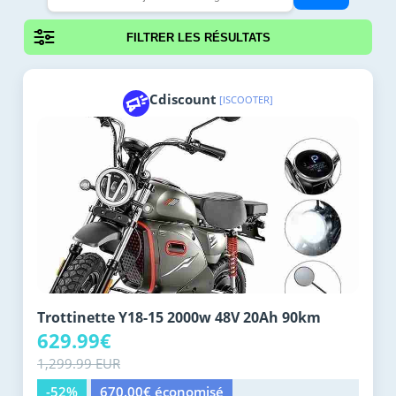
FILTRER LES RÉSULTATS
Cdiscount
[ISCOOTER]
Trottinette Y18-15 2000w 48V 20Ah 90km
629.99€
1,299.99 EUR
-52%
670.00€ économisé