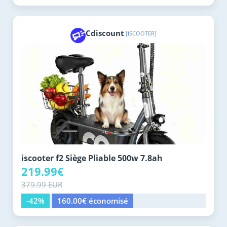
Cdiscount
[ISCOOTER]
iscooter f2 Siège Pliable 500w 7.8ah
219.99€
379.99 EUR
-42%
160.00€ économisé