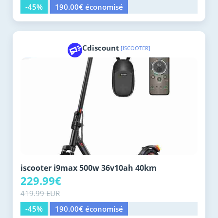
-45%
190.00€ économisé
Cdiscount
[ISCOOTER]
iscooter i9max 500w 36v10ah 40km
229.99€
419.99 EUR
-45%
190.00€ économisé