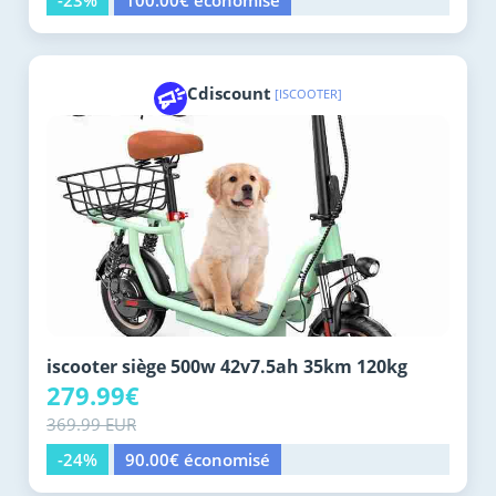
-23%
100.00€ économisé
Cdiscount
[ISCOOTER]
iscooter siège 500w 42v7.5ah 35km 120kg
279.99€
369.99 EUR
-24%
90.00€ économisé