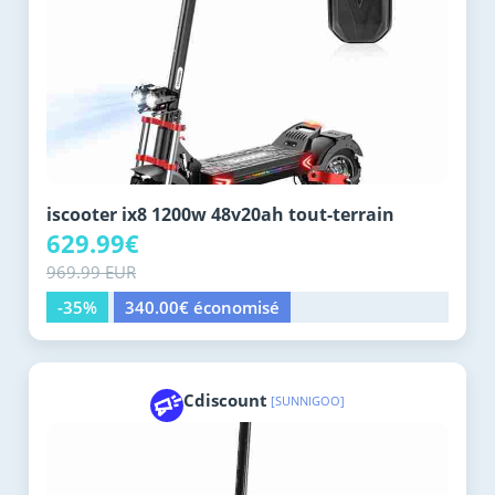
iscooter ix8 1200w 48v20ah tout-terrain
629.99€
969.99 EUR
-35%
340.00€ économisé
Cdiscount
[SUNNIGOO]