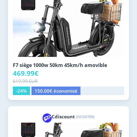
F7 siège 1000w 50km 45km/h amovible
469.99€
619.99 EUR
-24%
150.00€ économisé
Cdiscount
[ISCOOTER]