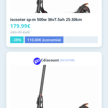
iscooter sp-m 500w 36v7.5ah 25-30km
179.99€
289.99 EUR
-38%
110.00€ économisé
Cdiscount
[ISCOOTER]