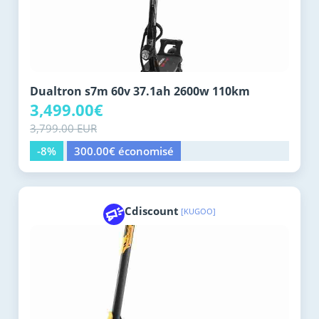
Dualtron s7m 60v 37.1ah 2600w 110km
3,499.00€
3,799.00 EUR
-8%
300.00€ économisé
Cdiscount
[KUGOO]