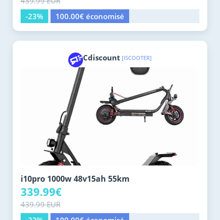
439.99 EUR
-23%
100.00€ économisé
Cdiscount
[ISCOOTER]
i10pro 1000w 48v15ah 55km
339.99€
439.99 EUR