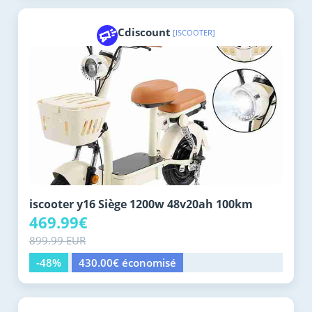
Cdiscount
[ISCOOTER]
iscooter y16 Siège 1200w 48v20ah 100km
469.99€
899.99 EUR
-48%
430.00€ économisé