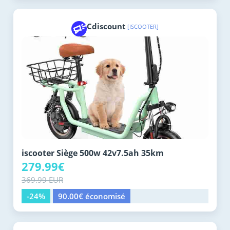
Cdiscount
[ISCOOTER]
iscooter Siège 500w 42v7.5ah 35km
279.99€
369.99 EUR
-24%
90.00€ économisé