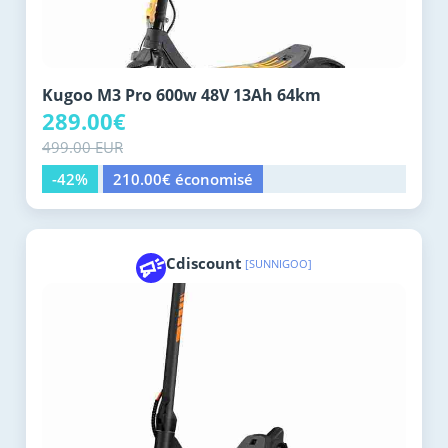
Kugoo M3 Pro 600w 48V 13Ah 64km
289.00€
499.00 EUR
-42%
210.00€ économisé
Cdiscount
[SUNNIGOO]