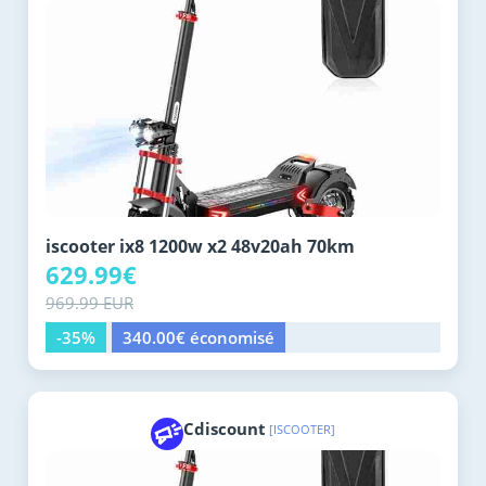
iscooter ix8 1200w x2 48v20ah 70km
629.99€
969.99 EUR
-35%
340.00€ économisé
Cdiscount
[ISCOOTER]