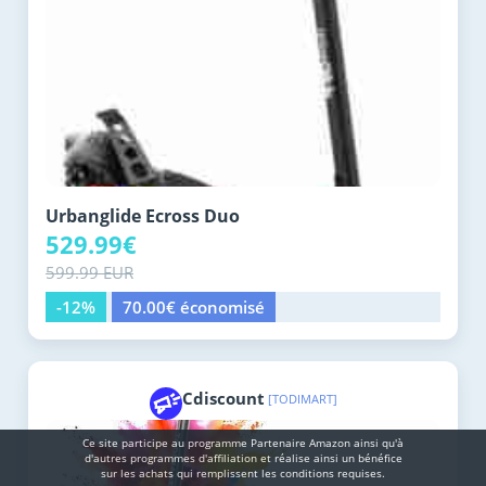
Urbanglide Ecross Duo
529.99€
599.99 EUR
-12%
70.00€ économisé
Cdiscount
[TODIMART]
Ce site participe au programme Partenaire Αmazοn ainsi qu'à
d'autres programmes d'affiliation et réalise ainsi un bénéfice
sur les achats qui remplissent les conditions requises.