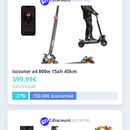
iscooter a4 800w 15ah 45km
399.99€
549.99 EUR
-27%
150.00€ économisé
Cdiscount
[ISCOOTER]