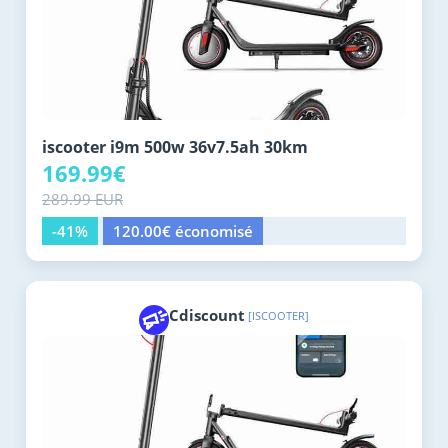
iscooter i9m 500w 36v7.5ah 30km
169.99€
289.99 EUR
-41%
120.00€ économisé
Cdiscount
[ISCOOTER]