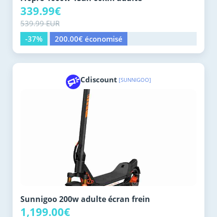
339.99€
539.99 EUR
-37%
200.00€ économisé
Cdiscount
[SUNNIGOO]
Sunnigoo 200w adulte écran frein
1,199.00€