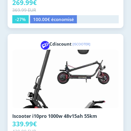
269.99€
369.99 EUR
-27%
100.00€ économisé
Cdiscount
[ISCOOTER]
Iscooter i10pro 1000w 48v15ah 55km
339.99€