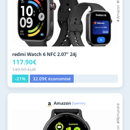
redmi Watch 6 NFC 2.07" 24j
117.90€
149.99 EUR
-21%
32.09€ économisé
Amazon
[Garmin]