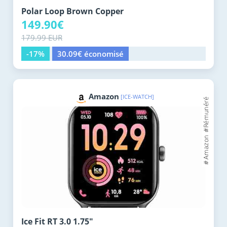
Polar Loop Brown Copper
149.90€
179.99 EUR
-17%
30.09€ économisé
Amazon
[ICE-WATCH]
Ice Fit RT 3.0 1.75"