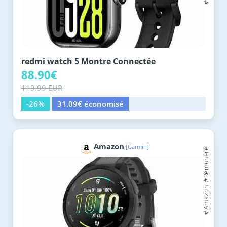
redmi watch 5 Montre Connectée
88.90€
119.99 EUR
-26%
31.09€ économisé
Amazon
[Garmin]