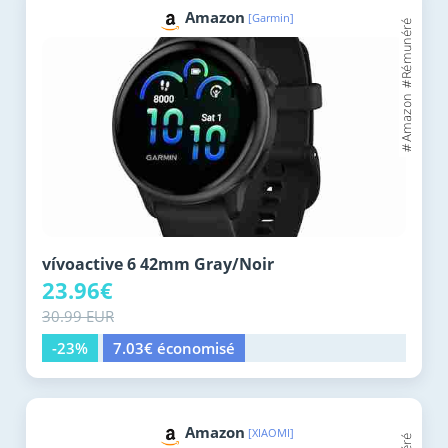
Amazon
[Garmin]
vívoactive 6 42mm Gray/Noir
23.96€
30.99 EUR
-23%
7.03€ économisé
Amazon
[XIAOMI]