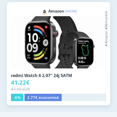
Amazon
[XIAOMI]
redmi Watch 6 2.07'' 24j 5ATM
41.22€
43.99 EUR
-6%
2.77€ économisé