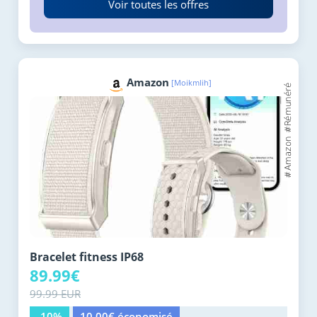
Voir toutes les offres
Amazon
[Moikmlih]
Bracelet fitness IP68
89.99€
99.99 EUR
-10%
10.00€ économisé