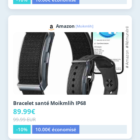
Amazon
[Moikmlih]
Bracelet santé Moikmlih IP68
89.99€
99.99 EUR
-10%
10.00€ économisé