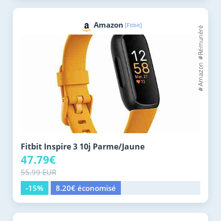
Amazon
[Fitbit]
Fitbit Inspire 3 10j Parme/Jaune
47.79€
55.99 EUR
-15%
8.20€ économisé