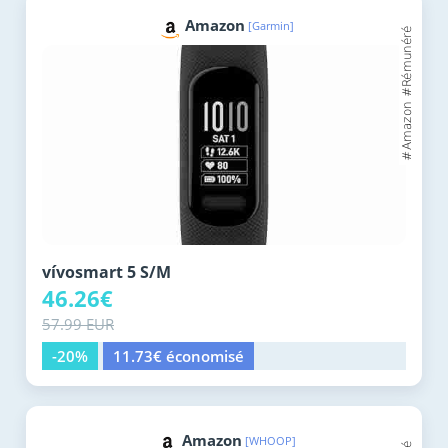
Amazon
[Garmin]
vívosmart 5 S/M
46.26€
57.99 EUR
-20%
11.73€ économisé
Amazon
[WHOOP]