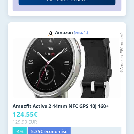
Amazon
[Amazfit]
Amazfit Active 2 44mm NFC GPS 10j 160+
124.55€
129.90 EUR
-4%
5.35€ économisé