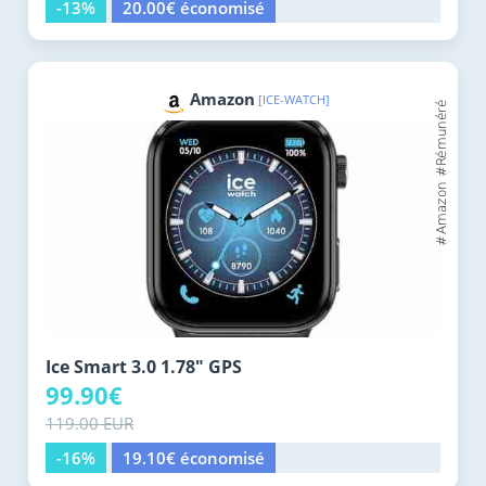
-13%
20.00€ économisé
Amazon
[ICE-WATCH]
Ice Smart 3.0 1.78" GPS
99.90€
119.00 EUR
-16%
19.10€ économisé