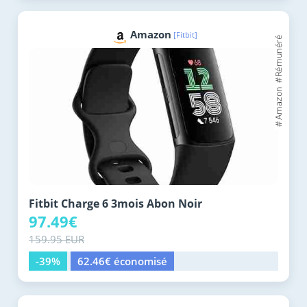
Amazon
[Fitbit]
Fitbit Charge 6 3mois Abon Noir
97.49€
159.95 EUR
-39%
62.46€ économisé