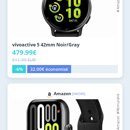
vívoactive 5 42mm Noir/Gray
479.99€
511.99 EUR
-6%
32.00€ économisé
Amazon
[XIAOMI]