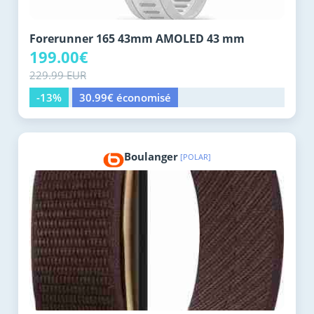
Forerunner 165 43mm AMOLED 43 mm
199.00€
229.99 EUR
-13%
30.99€ économisé
Boulanger
[POLAR]