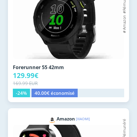
Forerunner 55 42mm
129.99€
169.99 EUR
-24%
40.00€ économisé
Amazon
[XIAOMI]