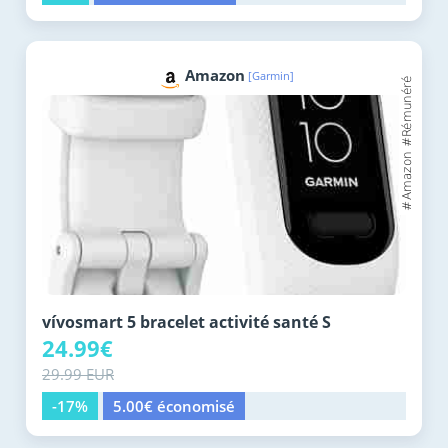
Amazon
[Garmin]
vívosmart 5 bracelet activité santé S
24.99€
29.99 EUR
-17%
5.00€ économisé