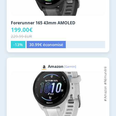
Forerunner 165 43mm AMOLED
199.00€
229.99 EUR
-13%
30.99€ économisé
Amazon
[Garmin]