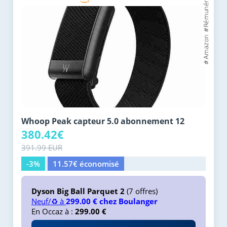
Whoop Peak capteur 5.0 abonnement 12
380.42€
391.99 EUR
-3%
11.57€ économisé
Dyson Big Ball Parquet 2
(7 offres)
Neuf/♻️ à
299.00 € chez Boulanger
En Occaz à :
299.00 €