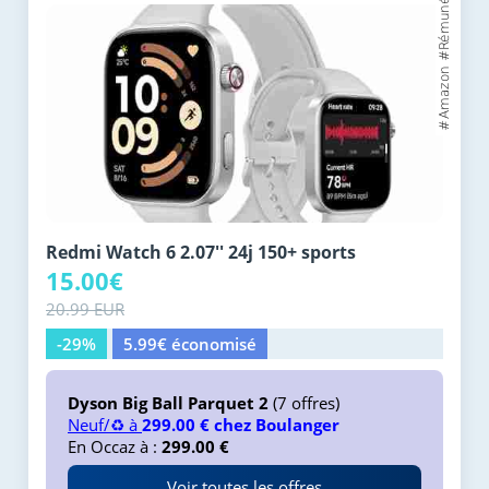
Redmi Watch 6 2.07'' 24j 150+ sports
15.00€
20.99 EUR
-29%
5.99€ économisé
Dyson Big Ball Parquet 2
(7 offres)
Neuf/♻️ à
299.00 € chez Boulanger
En Occaz à :
299.00 €
Voir toutes les offres