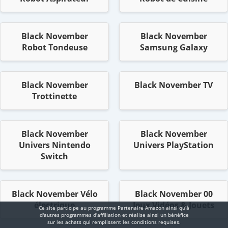
Black November
Black November
Robot Tondeuse
Samsung Galaxy
Black November
Black November TV
Trottinette
Black November
Black November
Univers Nintendo
Univers PlayStation
Switch
Black November Vélo
Black November 00
électrique
Jeux Vidéos & Jouets
Ce site participe au programme Partenaire Αmazοn ainsi qu'à
d'autres programmes d'affiliation et réalise ainsi un bénéfice
sur les achats qui remplissent les conditions requises.