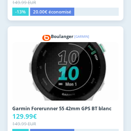
149.99 EUR
-13%
20.00€ économisé
Boulanger
[GARMIN]
Garmin Forerunner 55 42mm GPS BT blanc
129.99€
149.99 EUR