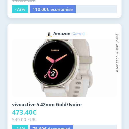
149.99 EUR
-73%
110.00€ économisé
Amazon
[Garmin]
vívoactive 5 42mm Gold/Ivoire
473.40€
549.00 EUR
-14%
75.60€ économisé