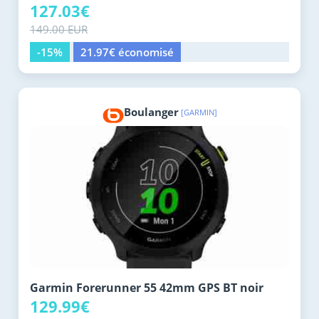
127.03€
149.00 EUR
-15%
21.97€ économisé
Boulanger
[GARMIN]
Garmin Forerunner 55 42mm GPS BT noir
129.99€