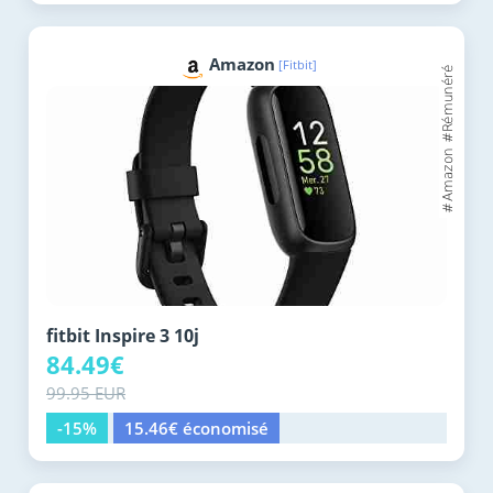
Amazon
[Fitbit]
fitbit Inspire 3 10j
84.49€
99.95 EUR
-15%
15.46€ économisé