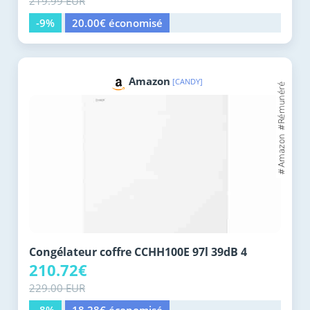
219.99 EUR
-9%
20.00€ économisé
Amazon
[CANDY]
Congélateur coffre CCHH100E 97l 39dB 4
210.72€
229.00 EUR