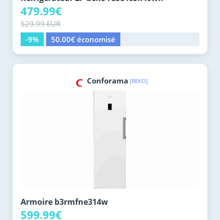
479.99€
529.99 EUR
-9%
50.00€ économisé
Conforama
[BEKO]
Armoire b3rmfne314w
599.99€