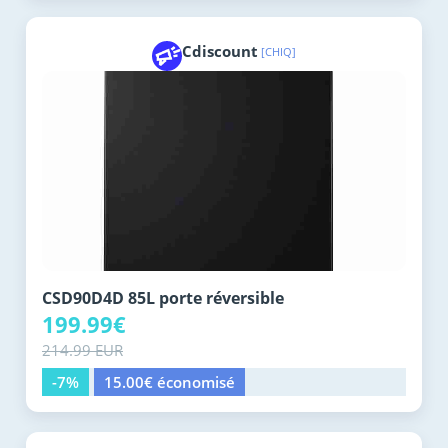
Cdiscount
[CHIQ]
CSD90D4D 85L porte réversible
199.99€
214.99 EUR
-7%
15.00€ économisé