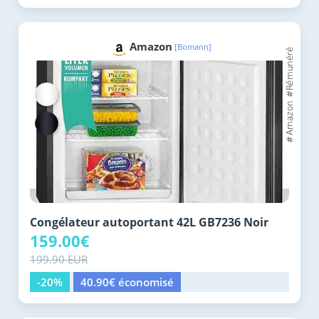
Amazon
[Bomann]
Congélateur autoportant 42L GB7236 Noir
159.00€
199.90 EUR
-20%
40.90€ économisé