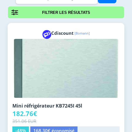
FILTRER LES RÉSULTATS
Cdiscount
[Bomann]
Mini réfrigérateur KB7245I 45l
182.76€
351.06 EUR
-48%
168.30€ économisé