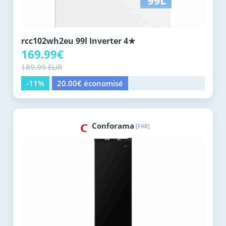
rcc102wh2eu 99l Inverter 4★
169.99€
189.99 EUR
-11%
20.00€ économisé
Conforama
[FAR]