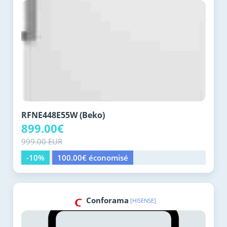
RFNE448E55W (Beko)
899.00€
999.00 EUR
-10%
100.00€ économisé
Conforama
[HISENSE]