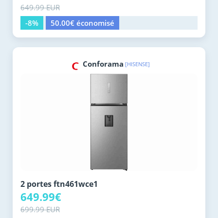
649.99 EUR
-8%
50.00€ économisé
Conforama
[HISENSE]
2 portes ftn461wce1
649.99€
699.99 EUR