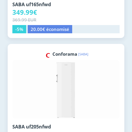
SABA uf165nfwd
349.99€
369.99 EUR
-5%
20.00€ économisé
Conforama
[SABA]
SABA uf205nfwd