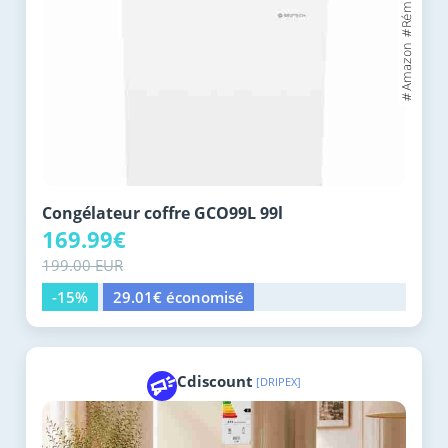
Congélateur coffre GCO99L 99l
169.99€
199.00 EUR
-15%
29.01€ économisé
Cdiscount
[DRIPEX]