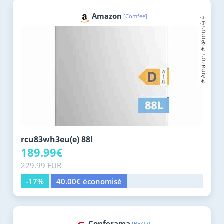
Amazon
[Comfee]
rcu83wh3eu(e) 88l
189.99€
229.99 EUR
-17%
40.00€ économisé
Conforama
[BEKO]