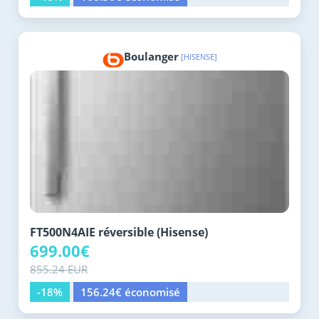
Boulanger
[HISENSE]
FT500N4AIE réversible (Hisense)
699.00€
855.24 EUR
-18%
156.24€ économisé