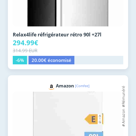
Relax4life réfrigérateur rétro 90l +27l
294.99€
314.99 EUR
-6%
20.00€ économisé
Amazon
[Comfee]