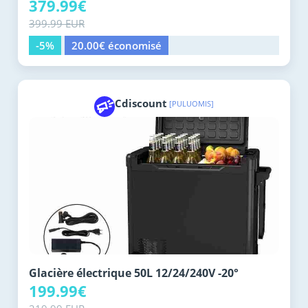
379.99€
399.99 EUR
-5%
20.00€ économisé
Cdiscount
[PULUOMIS]
Glacière électrique 50L 12/24/240V -20°
199.99€