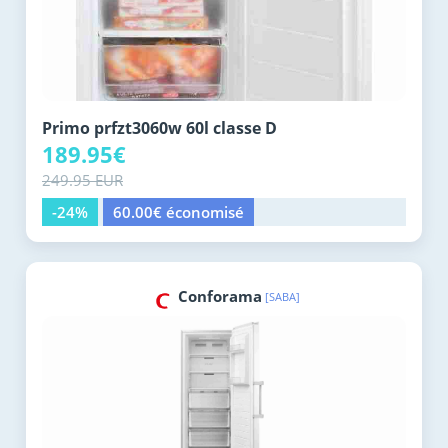
Primo prfzt3060w 60l classe D
189.95€
249.95 EUR
-24%
60.00€ économisé
Conforama
[SABA]