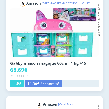
Amazon
[DREAMWORKS GABBY'S DOLLHOUSE]
Gabby maison magique 60cm - 1 fig +15
68.69€
79.99 EUR
-14%
11.30€ économisé
Amazon
[Canal Toys]