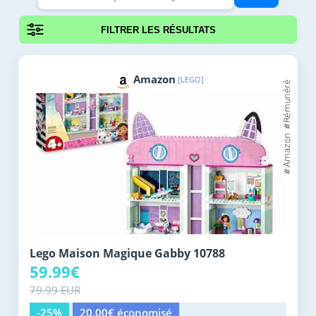
FILTRER LES RÉSULTATS
Amazon
[LEGO]
Lego Maison Magique Gabby 10788
59.99€
79.99 EUR
-25%
20.00€ économisé