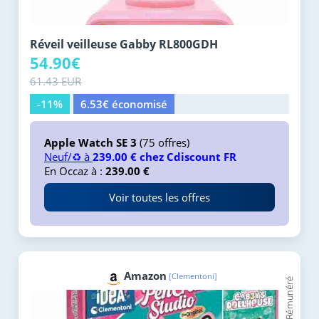
Réveil veilleuse Gabby RL800GDH
54.90€
61.43 EUR
-11%
6.53€ économisé
Apple Watch SE 3
(75 offres)
Neuf/♻️ à
239.00 € chez Cdiscount FR
En Occaz à :
239.00 €
Voir toutes les offres
Amazon
[Clementoni]