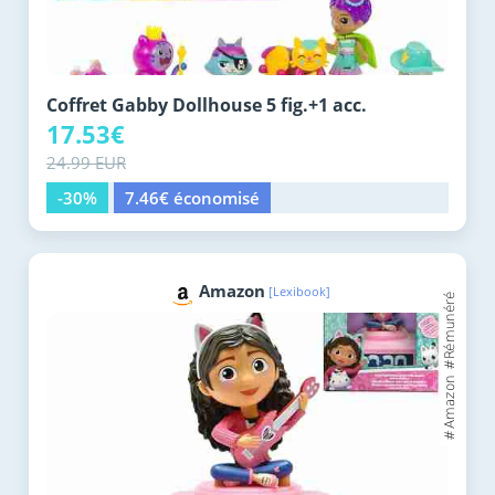
Coffret Gabby Dollhouse 5 fig.+1 acc.
17.53€
24.99 EUR
-30%
7.46€ économisé
Amazon
[Lexibook]