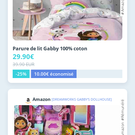
Parure de lit Gabby 100% coton
29.90€
39.90 EUR
-25%
10.00€ économisé
Amazon
[DREAMWORKS GABBY'S DOLLHOUSE]