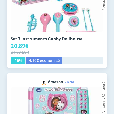
Set 7 instruments Gabby Dollhouse
20.89€
24.99 EUR
-16%
4.10€ économisé
Amazon
[VTech]