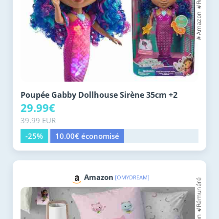
Poupée Gabby Dollhouse Sirène 35cm +2
29.99€
39.99 EUR
-25%
10.00€ économisé
Amazon
[OMYDREAM]