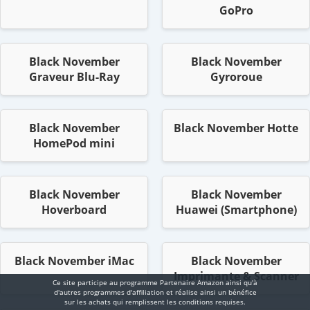
GoPro
Black November
Black November
Graveur Blu-Ray
Gyroroue
Black November
Black November Hotte
HomePod mini
Black November
Black November
Hoverboard
Huawei (Smartphone)
Black November iMac
Black November
Imprimante & Scanner
Ce site participe au programme Partenaire Αmazοn ainsi qu'à
d'autres programmes d'affiliation et réalise ainsi un bénéfice
sur les achats qui remplissent les conditions requises.