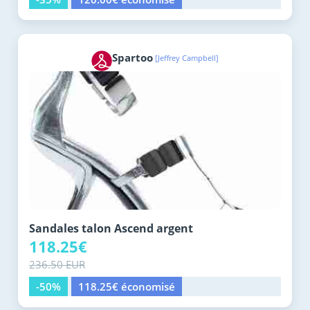
Spartoo
[Jeffrey Campbell]
Sandales talon Ascend argent
118.25€
236.50 EUR
-50%
118.25€ économisé