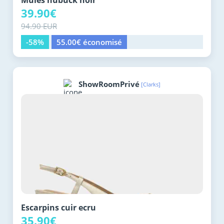
Mules nubuck noir
39.90€
94.90 EUR
-58%
55.00€ économisé
ShowRoomPrivé
[Clarks]
Escarpins cuir ecru
35.90€