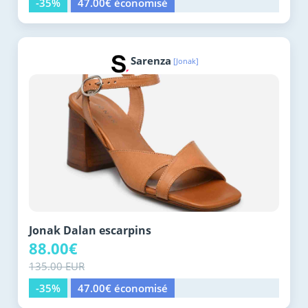
-35%
47.00€ économisé
Sarenza
[Jonak]
Jonak Dalan escarpins
88.00€
135.00 EUR
-35%
47.00€ économisé