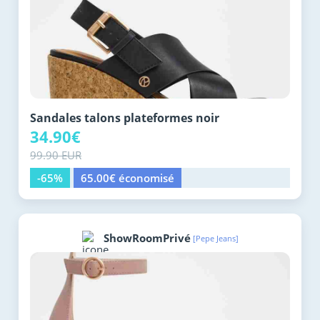
Sandales talons plateformes noir
34.90€
99.90 EUR
-65%
65.00€ économisé
ShowRoomPrivé
[Pepe Jeans]