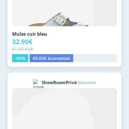
Mules cuir bleu
32.90€
81.90 EUR
-60%
49.00€ économisé
ShowRoomPrivé
[Babunkers]