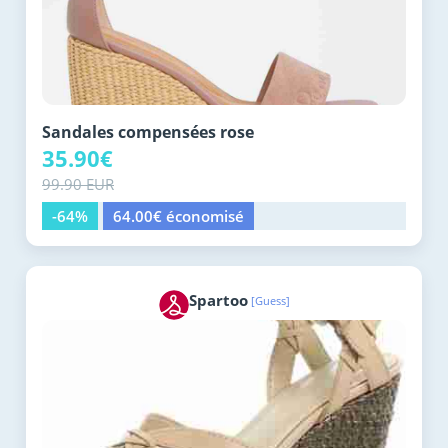
Sandales compensées rose
35.90€
99.90 EUR
-64%
64.00€ économisé
Spartoo
[Guess]