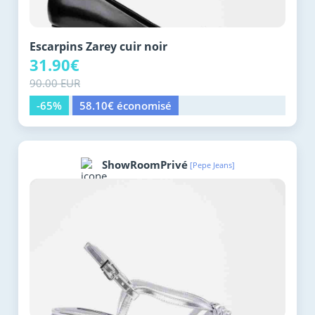
Escarpins Zarey cuir noir
31.90€
90.00 EUR
-65%
58.10€ économisé
ShowRoomPrivé
[Pepe Jeans]