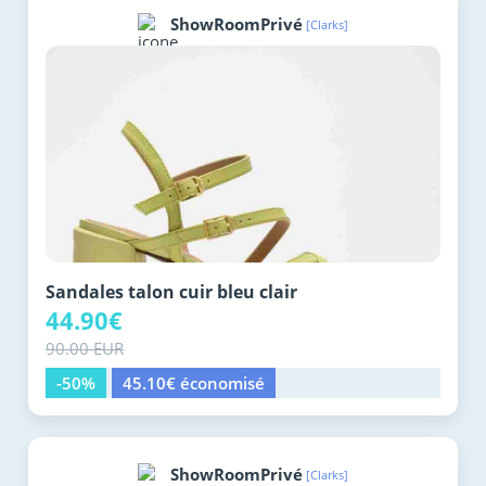
ShowRoomPrivé
[Clarks]
Sandales talon cuir bleu clair
44.90€
90.00 EUR
-50%
45.10€ économisé
ShowRoomPrivé
[Clarks]