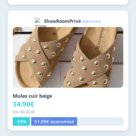
ShowRoomPrivé
[Babunkers]
Mules cuir beige
34.90€
85.90 EUR
-59%
51.00€ économisé