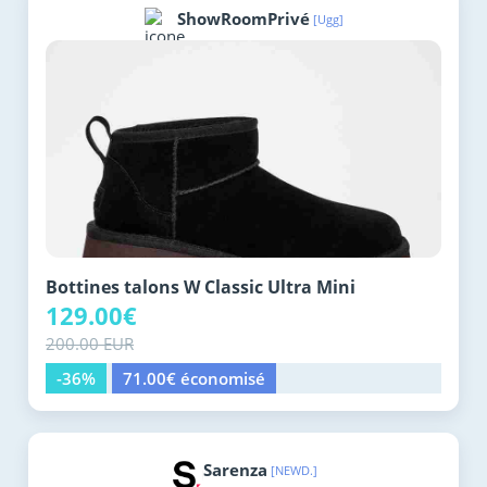
ShowRoomPrivé
[Ugg]
Bottines talons W Classic Ultra Mini
129.00€
200.00 EUR
-36%
71.00€ économisé
Sarenza
[NEWD.]