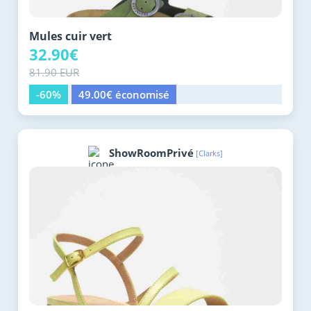
Mules cuir vert
32.90€
81.90 EUR
-60%
49.00€ économisé
ShowRoomPrivé
[Clarks]