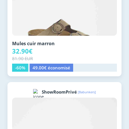
Mules cuir marron
32.90€
81.90 EUR
-60%
49.00€ économisé
ShowRoomPrivé
[Babunkers]