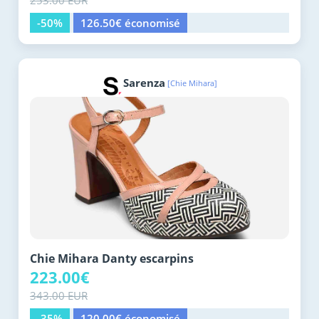
253.00 EUR
-50%
126.50€ économisé
Sarenza
[Chie Mihara]
Chie Mihara Danty escarpins
223.00€
343.00 EUR
-35%
120.00€ économisé