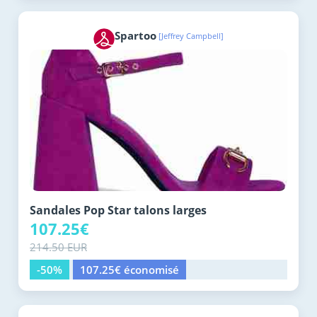
Spartoo
[Jeffrey Campbell]
Sandales Pop Star talons larges
107.25€
214.50 EUR
-50%
107.25€ économisé