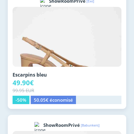
ShowRoomPrivé
[Exe]
Escarpins bleu
49.90€
99.95 EUR
-50%
50.05€ économisé
ShowRoomPrivé
[Babunkers]