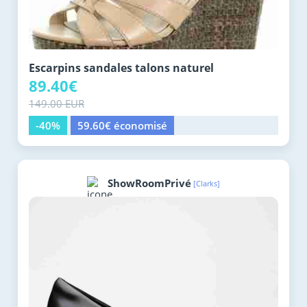
Escarpins sandales talons naturel
89.40€
149.00 EUR
-40%
59.60€ économisé
ShowRoomPrivé
[Clarks]