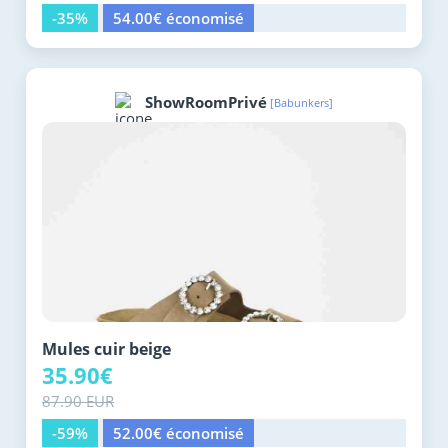
-35%
54.00€ économisé
ShowRoomPrivé
[Babunkers]
Mules cuir beige
35.90€
87.90 EUR
-59%
52.00€ économisé