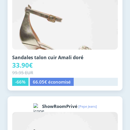
Sandales talon cuir Amali doré
33.90€
99.95 EUR
-66%
66.05€ économisé
ShowRoomPrivé
[Pepe Jeans]