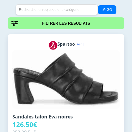
🔎 GO
FILTRER LES RÉSULTATS
Spartoo
[Ash]
Sandales talon Eva noires
126.50€