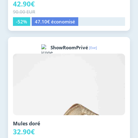
42.90€
90.00 EUR
-52%
47.10€ économisé
ShowRoomPrivé
[Exe]
Mules doré
32.90€