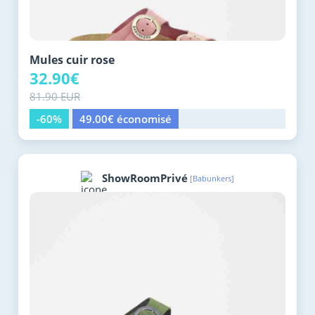
Mules cuir rose
32.90€
81.90 EUR
-60%
49.00€ économisé
ShowRoomPrivé
[Babunkers]