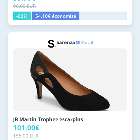
90.00 EUR
-60%
54.10€ économisé
Sarenza
[JB Martin]
JB Martin Trophee escarpins
101.00€
155.00 EUR