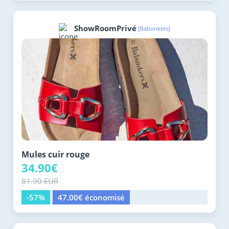
ShowRoomPrivé
[Babunkers]
Mules cuir rouge
34.90€
81.90 EUR
-57%
47.00€ économisé