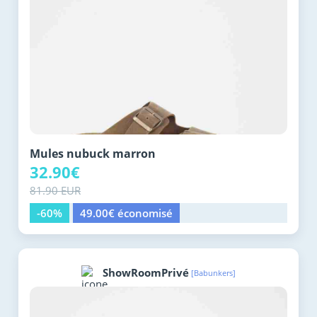
Mules nubuck marron
32.90€
81.90 EUR
-60%
49.00€ économisé
ShowRoomPrivé
[Babunkers]