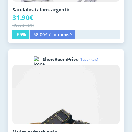
Sandales talons argenté
31.90€
89.90 EUR
-65%
58.00€ économisé
ShowRoomPrivé
[Babunkers]