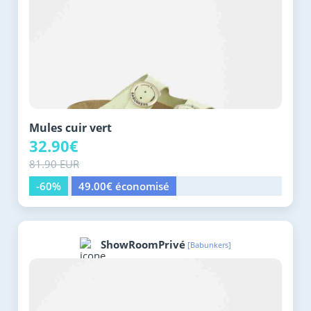
Mules cuir vert
32.90€
81.90 EUR
-60%
49.00€ économisé
ShowRoomPrivé
[Babunkers]