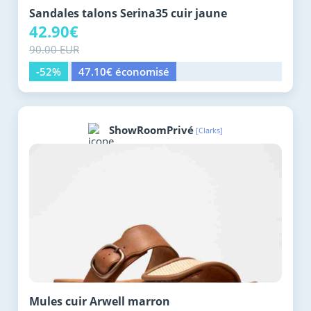
Sandales talons Serina35 cuir jaune
42.90€
90.00 EUR
-52%
47.10€ économisé
ShowRoomPrivé
[Clarks]
Mules cuir Arwell marron