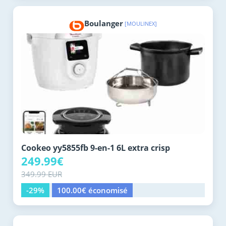
Boulanger
[MOULINEX]
Cookeo yy5855fb 9-en-1 6L extra crisp
249.99€
349.99 EUR
-29%
100.00€ économisé