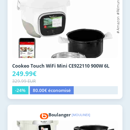
Cookeo Touch WiFi Mini CE922110 900W 6L
249.99€
329.99 EUR
-24%
80.00€ économisé
Boulanger
[MOULINEX]