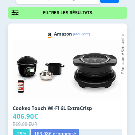
FILTRER LES RÉSULTATS
Amazon
[Moulinex]
Cookeo Touch Wi‑Fi 6L ExtraCrisp
406.90€
569.98 EUR
-29%
163.08€ économisé