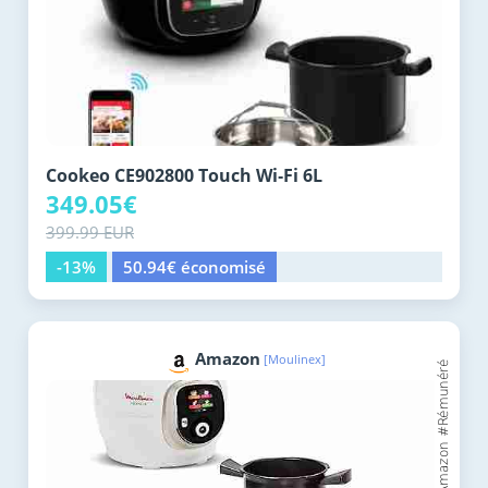
Cookeo CE902800 Touch Wi‑Fi 6L
349.05€
399.99 EUR
-13%
50.94€ économisé
Amazon
[Moulinex]