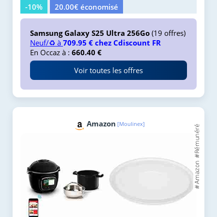
-10%
20.00€ économisé
Samsung Galaxy S25 Ultra 256Go
(19 offres)
Neuf/♻️ à
709.95 € chez Cdiscount FR
En Occaz à :
660.40 €
Voir toutes les offres
Amazon
[Moulinex]