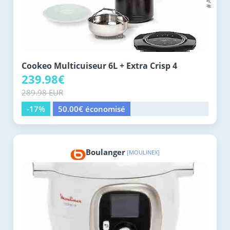
Cookeo Multicuiseur 6L + Extra Crisp 4
239.98€
289.98 EUR
-17%
50.00€ économisé
Boulanger
[MOULINEX]