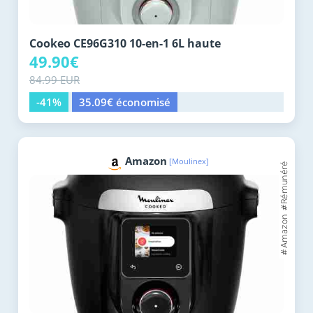
Cookeo CE96G310 10-en-1 6L haute
49.90€
84.99 EUR
-41%
35.09€ économisé
Amazon
[Moulinex]