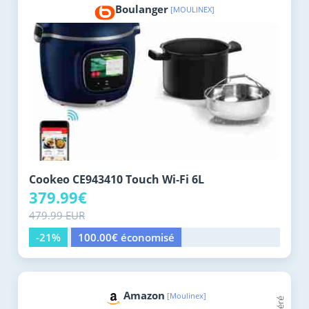
Boulanger
[MOULINEX]
Cookeo CE943410 Touch Wi‑Fi 6L
379.99€
479.99 EUR
-21%
100.00€ économisé
Amazon
[Moulinex]