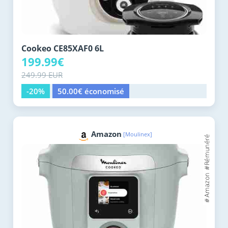
Cookeo CE85XAF0 6L
199.99€
249.99 EUR
-20%
50.00€ économisé
Amazon
[Moulinex]