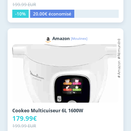
199.99 EUR
-10%
20.00€ économisé
Amazon
[Moulinex]
Cookeo Multicuiseur 6L 1600W
179.99€
199.99 EUR