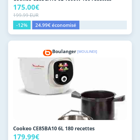
175.00€
199.99 EUR
-12%
24.99€ économisé
Boulanger
[MOULINEX]
Cookeo CE85BA10 6L 180 recettes
179.99€