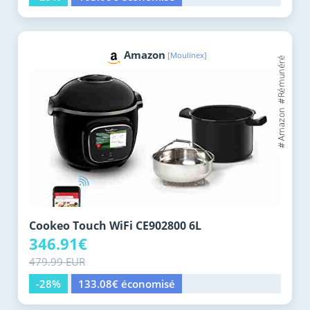
Amazon
[Moulinex]
Cookeo Touch WiFi CE902800 6L
346.91€
479.99 EUR
-28%
133.08€ économisé