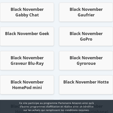
Black November
Black November
Gabby Chat
Gaufrier
Black November Geek
Black November
GoPro
Black November
Black November
Graveur Blu-Ray
Gyroroue
Black November
Black November Hotte
HomePod mini
Ce site participe au programme Partenaire Αmazοn ainsi qu'à
Black November
Black November
d'autres programmes d'affiliation et réalise ainsi un bénéfice
sur les achats qui remplissent les conditions requises.
Hoverboard
Huawei (Smartphone)