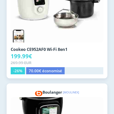
Cookeo CE952AF0 Wi‑Fi 8en1
199.99€
269.99 EUR
-26%
70.00€ économisé
Boulanger
[MOULINEX]