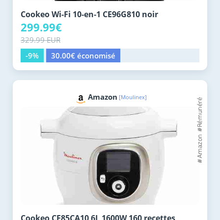
Cookeo Wi‑Fi 10‑en‑1 CE96G810 noir
299.99€
329.99 EUR
-9%
30.00€ économisé
Amazon
[Moulinex]
Cookeo CE85CA10 6L 1600W 160 recettes