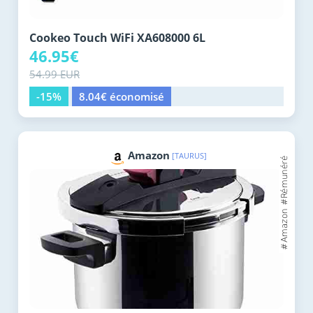
Cookeo Touch WiFi XA608000 6L
46.95€
54.99 EUR
-15%
8.04€ économisé
Amazon
[TAURUS]