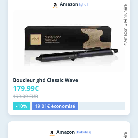
Amazon
[ghd]
Boucleur ghd Classic Wave
179.99€
199.00 EUR
-10%
19.01€ économisé
Amazon
[BaByliss]