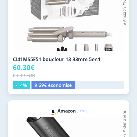
CI41MS5E51 boucleur 13-33mm 5en1
60.30€
69.99 EUR
-14%
9.69€ économisé
Amazon
[TYMO]