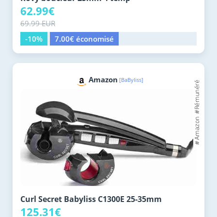
62.99€
69.99 EUR
-10%
7.00€ économisé
Amazon
[BaByliss]
Curl Secret Babyliss C1300E 25-35mm
125.31€