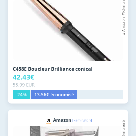
C458E Boucleur Brilliance conical
42.43€
55.99 EUR
-24%
13.56€ économisé
Amazon
[Remington]