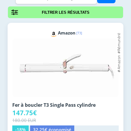
FILTRER LES RÉSULTATS
Amazon
[T3]
Fer à boucler T3 Single Pass cylindre
147.75€
180.00 EUR
-18%
32.25€ économisé