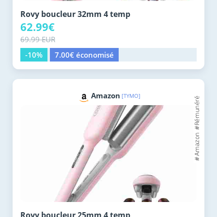
Rovy boucleur 32mm 4 temp
62.99€
69.99 EUR
-10%
7.00€ économisé
Amazon
[TYMO]
Rovy boucleur 25mm 4 temp