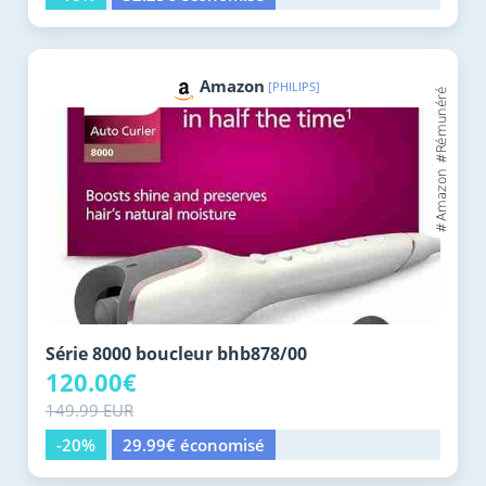
Amazon
[PHILIPS]
Série 8000 boucleur bhb878/00
120.00€
149.99 EUR
-20%
29.99€ économisé