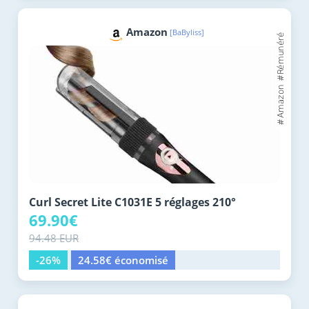
Amazon
[BaByliss]
Curl Secret Lite C1031E 5 réglages 210°
69.90€
94.48 EUR
-26%
24.58€ économisé