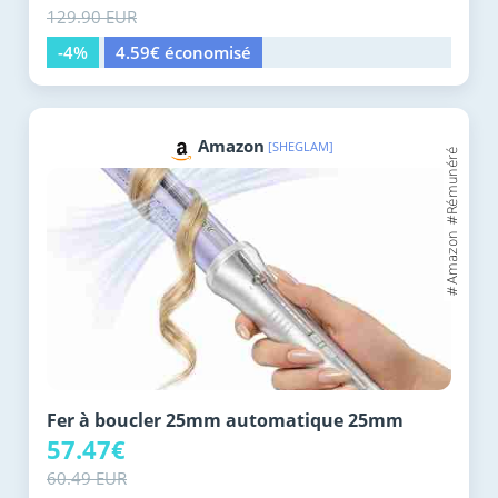
129.90 EUR
-4%
4.59€ économisé
Amazon
[SHEGLAM]
Fer à boucler 25mm automatique 25mm
57.47€
60.49 EUR