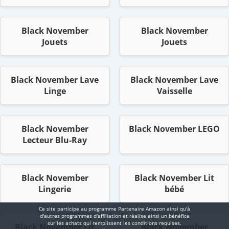
Black November
Black November
Jouets
Jouets
Black November Lave
Black November Lave
Linge
Vaisselle
Black November
Black November LEGO
Lecteur Blu-Ray
Black November
Black November Lit
Lingerie
bébé
Ce site participe au programme Partenaire Αmazοn ainsi qu'à
d'autres programmes d'affiliation et réalise ainsi un bénéfice
sur les achats qui remplissent les conditions requises.
Black November Lit
Black November